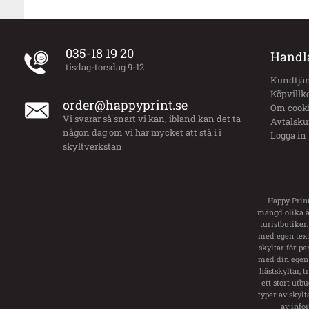
035-18 19 20
Handl
tisdag-torsdag 9-12
Kundtjän
Köpvillk
order@happyprint.se
Om cook
Vi svarar så snart vi kan, ibland kan det ta
Avtalsk
någon dag om vi har mycket att stå i i
Logga in
skyltverkstan
Happy Print
mängd olika än
turistbutiker.
med egen text.
skyltar för pe
med din egen 
hästskyltar, 
ett stort utb
typer av skylt
av info