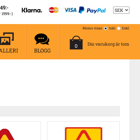
49:-
r 1599:-)
Moms visas:
Inkl
Exkl
Din varukorg är tom
0
ALLERI
BLOGG