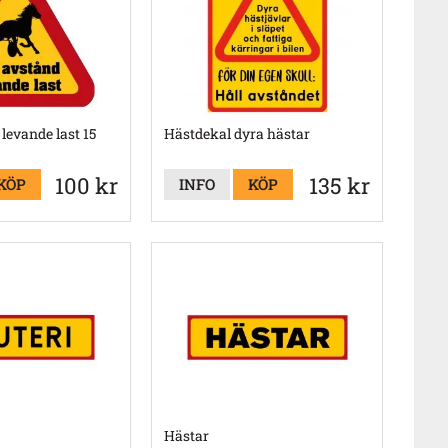
 levande last 15
Hästdekal dyra hästar
100 kr
135 kr
KÖP
INFO
KÖP
Hästar