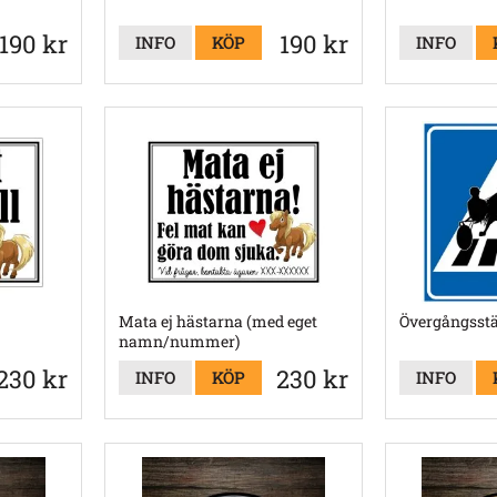
190 kr
190 kr
INFO
KÖP
INFO
Mata ej hästarna (med eget
Övergångsstä
namn/nummer)
230 kr
230 kr
INFO
KÖP
INFO