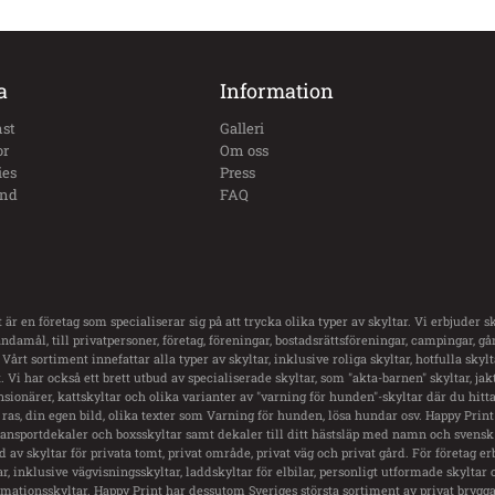
a
Information
st
Galleri
or
Om oss
ies
Press
und
FAQ
 är en företag som specialiserar sig på att trycka olika typer av skyltar. Vi erbjuder sk
damål, till privatpersoner, företag, föreningar, bostadsrättsföreningar, campingar, g
 Vårt sortiment innefattar alla typer av skyltar, inklusive roliga skyltar, hotfulla skyl
 Vi har också ett brett utbud av specialiserade skyltar, som "akta-barnen" skyltar, jakt
nsionärer, kattskyltar och olika varianter av "varning för hunden"-skyltar där du hitt
ras, din egen bild, olika texter som Varning för hunden, lösa hundar osv. Happy Print
transportdekaler och boxsskyltar samt dekaler till ditt hästsläp med namn och svensk 
ud av skyltar för privata tomt, privat område, privat väg och privat gård. För företag er
ar, inklusive vägvisningsskyltar, laddskyltar för elbilar, personligt utformade skyltar 
rmationsskyltar. Happy Print har dessutom Sveriges största sortiment av privat brygga 