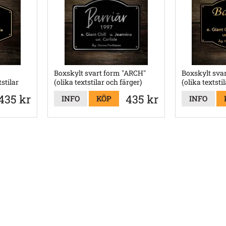
Boxskylt svart form "ARCH"
Boxskylt sva
stilar
(olika textstilar och färger)
(olika textsti
435 kr
435 kr
INFO
KÖP
INFO