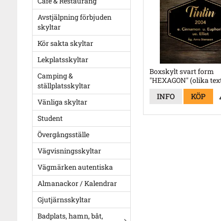
Café & Restaurang
Avstjälpning förbjuden
skyltar
Kör sakta skyltar
Lekplatsskyltar
Boxskylt svart form
Camping &
"HEXAGON" (olika text
ställplatsskyltar
och färger)
INFO
KÖP
Vänliga skyltar
Student
Övergångsställe
Vägvisningsskyltar
Vägmärken autentiska
Almanackor / Kalendrar
Gjutjärnsskyltar
Badplats, hamn, båt,