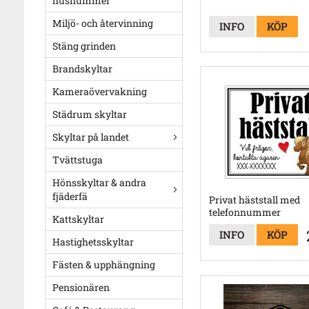
husnummer
Miljö- och återvinning
INFO
KÖP
Stäng grinden
Brandskyltar
Kameraövervakning
Städrum skyltar
Skyltar på landet
Tvättstuga
Hönsskyltar & andra
fjäderfä
Privat häststall med
telefonnummer
Kattskyltar
INFO
KÖP
Hastighetsskyltar
Fästen & upphängning
Pensionären