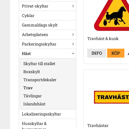
Privat-skyltar
Cyklar
Gammaldags skylt
Arbetsplatsen
Travhäst & kusk
Parkeringsskyltar
INFO
KÖP
Häst
Skyltar till stallet
Boxskylt
Transportdekaler
Trav
Tävlingar
Islandshäst
Lokaliseringsskyltar
Husskyltar &
Travhästar