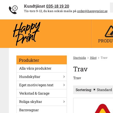
Kundtjänst
035-18 19 20
Tis-tors 9-12, du kan också maila på
order@happyprint.se
PRODU
Startsida
Häst
Trav
Produkter
Trav
Alla våra produkter
Hundskyltar
Trav
Eget motiv/egen text
Sortering:
Standard
Verkstad & Garage
Roliga skyltar
Barnvagnar