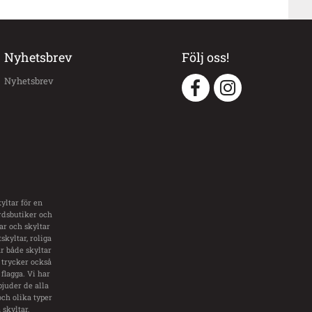
Nyhetsbrev
Följ oss!
Nyhetsbrev
yltar för en
årdsbutiker och
tar och skyltar
skyltar, roliga
ar både skyltar
 trycker också
flagga. Vi har
bjuder de alla
och olika typer
skyltar,