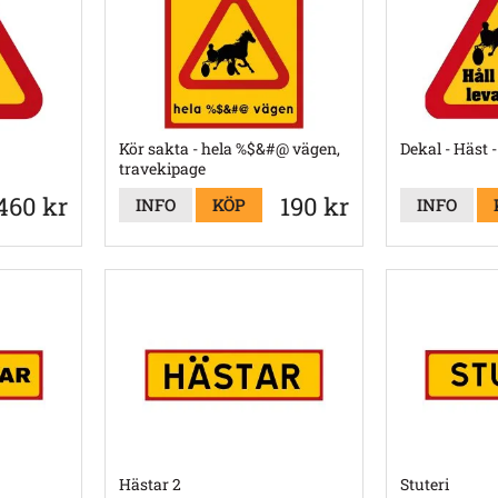
Kör sakta - hela %$&#@ vägen,
Dekal - Häst -
travekipage
460 kr
190 kr
INFO
KÖP
INFO
Hästar 2
Stuteri