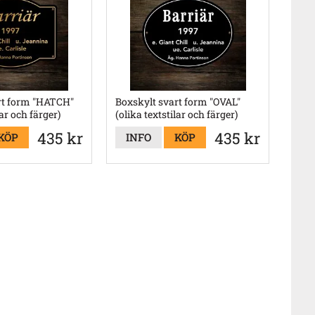
rt form "HATCH"
Boxskylt svart form "OVAL"
lar och färger)
(olika textstilar och färger)
435 kr
435 kr
KÖP
INFO
KÖP