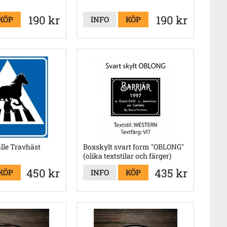
190 kr
190 kr
KÖP
INFO
KÖP
lle Travhäst
Boxskylt svart form "OBLONG"
(olika textstilar och färger)
450 kr
435 kr
KÖP
INFO
KÖP