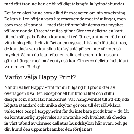
med rätt träning kan de bli väldigt talangfulla lydnadshundar.
Det är en alert hund som alltid är medveten om sin
omgivning.
De kan till en början vara lite reserverade mot främlingar, men
som med allt annat – med rätt träning blir denna ras mycket
välkomnande. Utseendemässigt har Cirneco delletna en kort,
tät och slät päls. Pälsen kommer i två färger, antingen röd med
vita inslag eller helt vit. Det är en mycket frisk och lättskött ras,
de kan dock vara känsliga för kyla då pälsen inte värmer så
mycket. Så om du letar efter en rolig och energirik ras som
gärna hänger med på äventyr så kan Cirnerco delletta helt klart
vara rasen för dig!
Varför välja Happy Print?
När du väljer Happy Print får du tillgång till produkter av
överlägsen kvalitet, exceptionell funktionalitet och stilfull
design som utstrålar hållbarhet. Vår hängivenhet till att erbjuda
högsta standard och unika skyltar gör oss till det självklara
valet. Hos oss på Happy Print får du inte bara produkter – du får
en kontinuerlig upplevelse av omtanke och kvalitet.
Så checka
in vårt utbud av Cirneco dell'etna hundskyltar här ovan, och ge
din hund den uppmärksamhet den förtjänar!