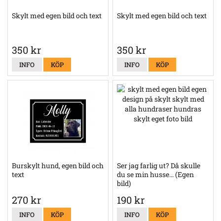
Skylt med egen bild och text
Skylt med egen bild och text
350 kr
350 kr
INFO
KÖP
INFO
KÖP
Burskylt hund, egen bild och
Ser jag farlig ut? Då skulle
text
du se min husse... (Egen
bild)
270 kr
190 kr
INFO
KÖP
INFO
KÖP