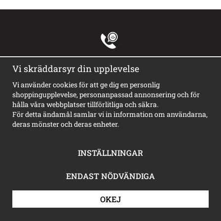
035-18 19 20
Vi skräddarsyr din upplevelse
tisdag-torsdag 9-12
Vi använder cookies för att ge dig en personlig
shoppingupplevelse, personanpassad annonsering och för
hålla våra webbplatser tillförlitliga och säkra.
order@happyprint.se
För detta ändamål samlar vi in information om användarna,
Vi svarar så snart vi kan, ibland kan det ta någon dag om vi har
deras mönster och deras enheter.
mycket att stå i i skyltverkstan
INSTÄLLNINGAR
Handla
ENDAST NÖDVÄNDIGA
Kundtjänst
Köpvillkor
Om cookies
OKEJ
Avtalskund
Logga in