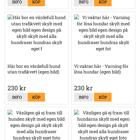
INFO
KÖP
INFO
KÖP
Här bor en värdefull hund
Vi vaktar här - Varning för
utan trafikvett (egen bild)
lösa hundar (egen bild)
230 kr
230 kr
INFO
KÖP
INFO
KÖP