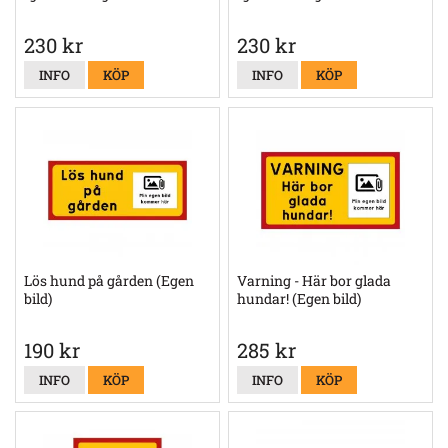
230 kr
230 kr
INFO
KÖP
INFO
KÖP
Lös hund på gården (Egen
Varning - Här bor glada
bild)
hundar! (Egen bild)
190 kr
285 kr
INFO
KÖP
INFO
KÖP