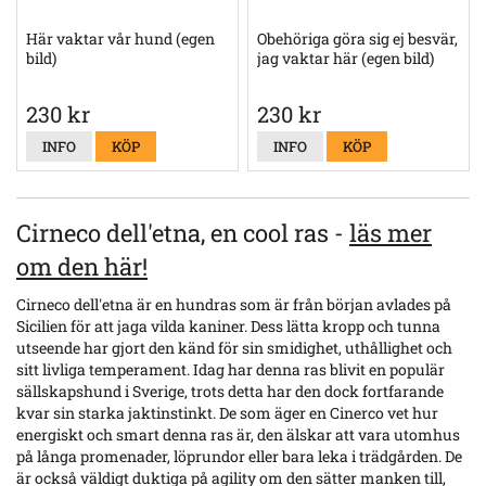
Här vaktar vår hund (egen
Obehöriga göra sig ej besvär,
bild)
jag vaktar här (egen bild)
230 kr
230 kr
INFO
KÖP
INFO
KÖP
Cirneco dell'etna, en cool ras -
läs mer
om den här!
Cirneco dell'etna
är en hundras som är från början avlades på
Sicilien för att jaga vilda kaniner. Dess lätta kropp och tunna
utseende har gjort den känd för sin smidighet, uthållighet och
sitt livliga temperament. Idag har denna ras blivit en populär
sällskapshund i Sverige, trots detta har den dock fortfarande
kvar sin starka jaktinstinkt. De som äger en Cinerco vet hur
energiskt och smart denna ras är, den älskar att vara utomhus
på långa promenader, löprundor eller bara leka i trädgården. De
är också väldigt duktiga på agility om den sätter manken till,