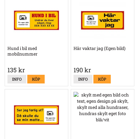
Hund i bil med
Här vaktar jag (Egen bild)
mobilnummer
135 kr
190 kr
INFO
KÖP
INFO
KÖP