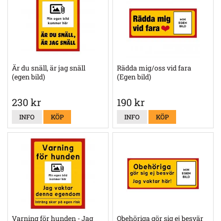
Är du snäll, är jag snäll
Rädda mig/oss vid fara
(egen bild)
(Egen bild)
230 kr
190 kr
INFO
KÖP
INFO
KÖP
Varning för hunden - Jag
Obehöriga gör sig ej besvär