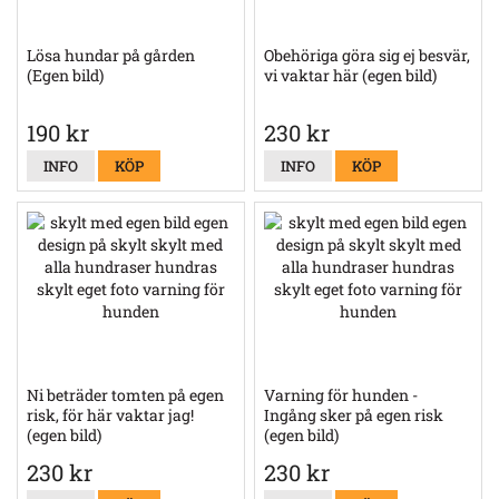
Lösa hundar på gården
Obehöriga göra sig ej besvär,
(Egen bild)
vi vaktar här (egen bild)
190 kr
230 kr
INFO
KÖP
INFO
KÖP
Ni beträder tomten på egen
Varning för hunden -
risk, för här vaktar jag!
Ingång sker på egen risk
(egen bild)
(egen bild)
230 kr
230 kr