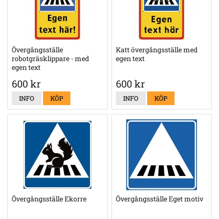
Övergångsställe
Katt övergångsställe med
robotgräsklippare - med
egen text
egen text
600 kr
600 kr
INFO
KÖP
INFO
KÖP
Övergångsställe Ekorre
Övergångsställe Eget motiv