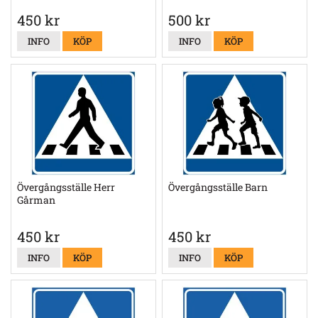
450 kr
500 kr
INFO
KÖP
INFO
KÖP
Övergångsställe Herr
Övergångsställe Barn
Gårman
450 kr
450 kr
INFO
KÖP
INFO
KÖP