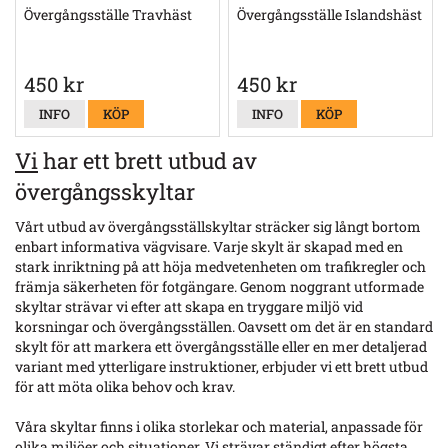
Övergångsställe Travhäst
Övergångsställe Islandshäst
450 kr
450 kr
INFO
KÖP
INFO
KÖP
Vi
har ett brett utbud av
övergångsskyltar
Vårt utbud av övergångsställskyltar sträcker sig långt bortom
enbart informativa vägvisare. Varje skylt är skapad med en
stark inriktning på att höja medvetenheten om trafikregler och
främja säkerheten för fotgängare. Genom noggrant utformade
skyltar strävar vi efter att skapa en tryggare miljö vid
korsningar och övergångsställen. Oavsett om det är en standard
skylt för att markera ett övergångsställe eller en mer detaljerad
variant med ytterligare instruktioner, erbjuder vi ett brett utbud
för att möta olika behov och krav.
Våra skyltar finns i olika storlekar och material, anpassade för
olika miljöer och situationer. Vi strävar ständigt efter högsta