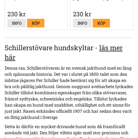
230 kr
230 kr
INFO
KÖP
INFO
KÖP
Schillerstövare hundskyltar -
läs mer
här
Denna ras, Schillerstövaren är en svensk jakthund med en lång
och spännande historia.
Det var i slutet på 1800-talet som den
inbitne jägaren Per Schiller hade bestämt sig för att skapa en
bra och pålitlig jakthund. Genom noggrant avelsarbete lyckades
Schiller tillslut kombinera egenskaper från olika stövarraser,
främst sydtyska, schweiziska och engelska. Tillslut lyckades
han skapa en hund med snabbhet, uthållighet och ett sinne för
just jakt. Rasen erkändes officiellt 1907 och har sedan dess varit
en flitig jakthund i Sverige.
Detta är därför en mycket drivande hund som då framförallt
används vid jakt. Den följer viltets spår med stor precision och