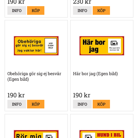
190 kr
230 kr
INFO
KÖP
INFO
KÖP
Obehöriga gör sig ej besvär
Här bor jag (Egen bild)
(Egen bild)
190 kr
190 kr
INFO
KÖP
INFO
KÖP