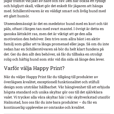
jagar främst vid jakt av hare och räv. Den har också ett tydligt
och högljutt
skall, vilket gör det enkelt för jägaren att hänga
med. Schillerstövaren är en väldigt smart och livlig hund med
ett glatt humör.
Utseendemässigt är det en medelstor hund med en kort och tät
päls, oftast i färgen
tan med svart mantel. I övrigt är detta en
ganska lättskött ras, men det är viktigt att ge den alla
motivation den behöver. Den trivs som allra bäst i en aktiv
familj som gillar att ta långa promenad eller jaga. Så om du inte
redan har en Schillerstövaren så bör du helt klart fundera på
det. Ger du den allt den behöver, så får du tillbaka en otroligt
rolig och häftig hund som står vid din sida så länge den lever.
Varför välja Happy Print?
När du väljer Happy Print får du tillgång till produkter av
överlägsen kvalitet, exceptionell funktionalitet och stilfull
design som utstrålar hållbarhet. Vår hängivenhet till att erbjuda
högsta standard och unika skyltar gör oss till det självklara
valet. Vi trycker alla våra skyltar här i vår skyltverkstad utanför
Halmstad, hos oss får du inte bara produkter – du får en
kontinuerlig upplevelse av omtanke och kvalitet.