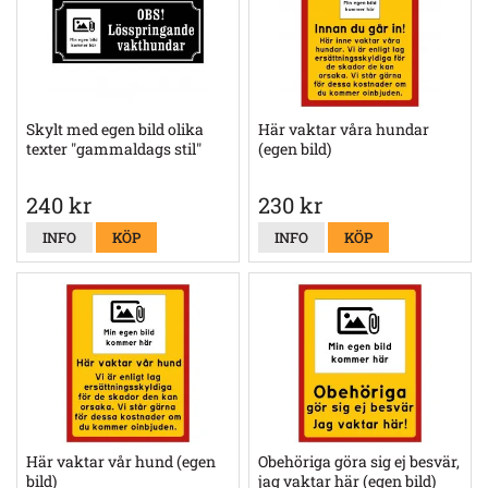
Skylt med egen bild olika
Här vaktar våra hundar
texter "gammaldags stil"
(egen bild)
240 kr
230 kr
INFO
KÖP
INFO
KÖP
Här vaktar vår hund (egen
Obehöriga göra sig ej besvär,
bild)
jag vaktar här (egen bild)