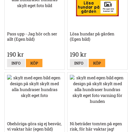
Pass upp - Jag hör och ser
Lösa hundar på gården
allt (Egen bild)
(Egen bild)
190 kr
190 kr
INFO
KÖP
INFO
KÖP
Obehöriga göra sig ej besvär,
Ni beträder tomten på egen
vi vaktar här (egen bild)
risk, för här vaktar jag!