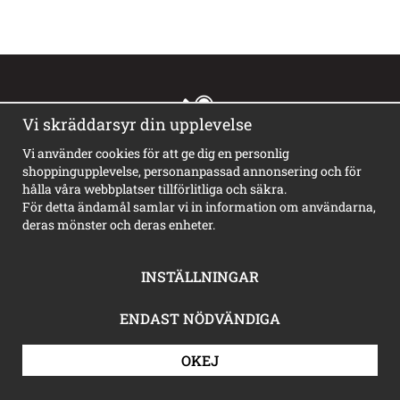
Vi skräddarsyr din upplevelse
035-18 19 20
Vi använder cookies för att ge dig en personlig
tisdag-torsdag 9-12
shoppingupplevelse, personanpassad annonsering och för
hålla våra webbplatser tillförlitliga och säkra.
För detta ändamål samlar vi in information om användarna,
deras mönster och deras enheter.
order@happyprint.se
Vi svarar så snart vi kan, ibland kan det ta någon dag om vi har
mycket att stå i i skyltverkstan
INSTÄLLNINGAR
ENDAST NÖDVÄNDIGA
Handla
Kundtjänst
OKEJ
Köpvillkor
Om cookies