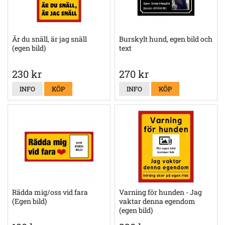
Är du snäll, är jag snäll
Burskylt hund, egen bild och
(egen bild)
text
230 kr
270 kr
INFO
KÖP
INFO
KÖP
Rädda mig/oss vid fara
Varning för hunden - Jag
(Egen bild)
vaktar denna egendom
(egen bild)