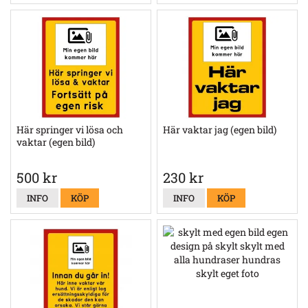
Här springer vi lösa och
Här vaktar jag (egen bild)
vaktar (egen bild)
500 kr
230 kr
INFO
KÖP
INFO
KÖP