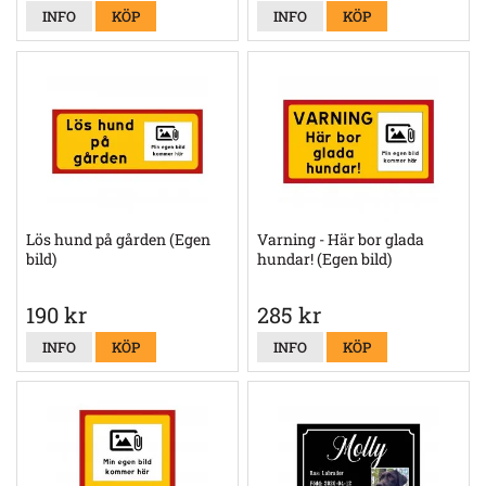
INFO
KÖP
INFO
KÖP
Lös hund på gården (Egen
Varning - Här bor glada
bild)
hundar! (Egen bild)
190 kr
285 kr
INFO
KÖP
INFO
KÖP