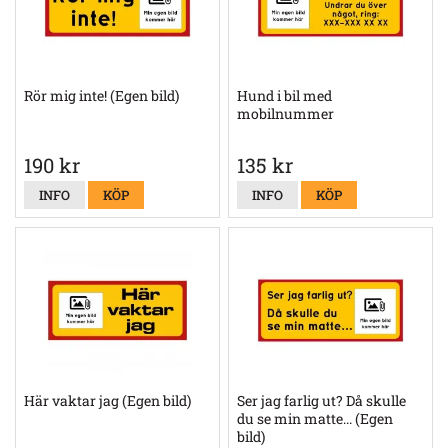
Rör mig inte! (Egen bild)
Hund i bil med
mobilnummer
190 kr
135 kr
INFO
KÖP
INFO
KÖP
Här vaktar jag (Egen bild)
Ser jag farlig ut? Då skulle
du se min matte... (Egen
bild)