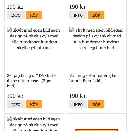
190 kr
190 kr
INFO
KÖP
INFO
KÖP
Ser jag farlig ut? Då skulle
Varning - Här bor en glad
du se min husse... (Egen
hund! (Egen bild)
bild)
190 kr
190 kr
INFO
KÖP
INFO
KÖP