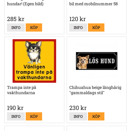
hundar! (Egen bild)
bil med mobilnummer 58
285 kr
120 kr
INFO
KÖP
INFO
KÖP
Trampa inte på
Chihuahua beige långhårig
vakthundarna
"gammaldags stil"
190 kr
230 kr
INFO
KÖP
INFO
KÖP