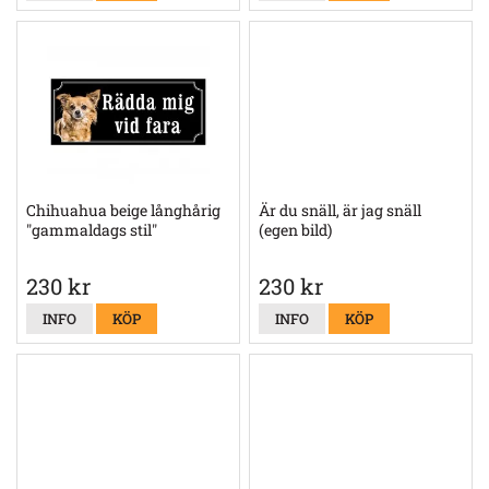
Chihuahua beige långhårig
Är du snäll, är jag snäll
"gammaldags stil"
(egen bild)
230 kr
230 kr
INFO
KÖP
INFO
KÖP