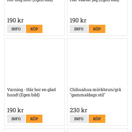
190 kr
190 kr
INFO
KÖP
INFO
KÖP
Varning - Här bor en glad
Chihuahua mörkbrun/grå
hund! (Egen bild)
"gammaldags stil"
190 kr
230 kr
INFO
KÖP
INFO
KÖP