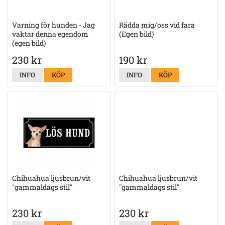
Varning för hunden - Jag
Rädda mig/oss vid fara
vaktar denna egendom
(Egen bild)
(egen bild)
230 kr
190 kr
INFO
KÖP
INFO
KÖP
Chihuahua ljusbrun/vit
Chihuahua ljusbrun/vit
"gammaldags stil"
"gammaldags stil"
230 kr
230 kr