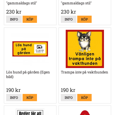
"gammaldags stil"
"gammaldags stil"
230 kr
230 kr
INFO
KÖP
INFO
KÖP
Lös hund på gården (Egen
Trampa inte på vakthunden
bild)
190 kr
190 kr
INFO
KÖP
INFO
KÖP