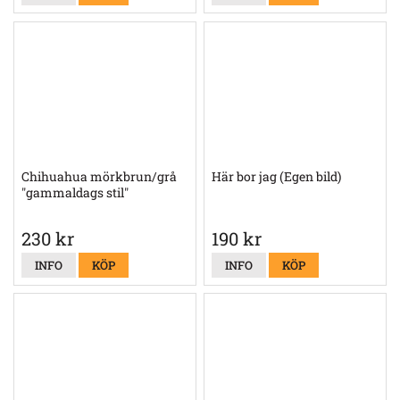
Chihuahua mörkbrun/grå
Här bor jag (Egen bild)
"gammaldags stil"
230 kr
190 kr
INFO
KÖP
INFO
KÖP