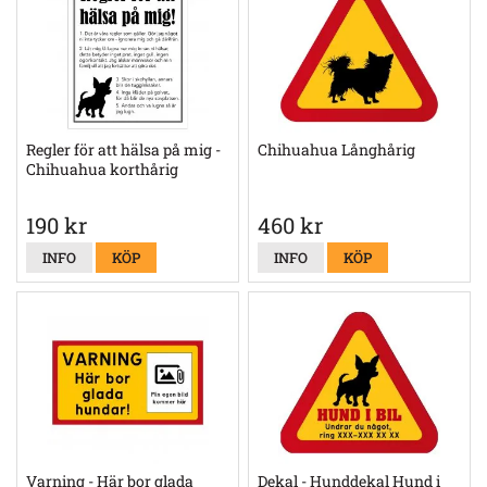
Regler för att hälsa på mig -
Chihuahua Långhårig
Chihuahua korthårig
190 kr
460 kr
INFO
KÖP
INFO
KÖP
Varning - Här bor glada
Dekal - Hunddekal Hund i