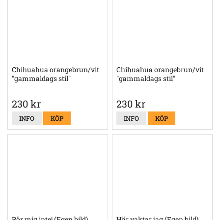
Chihuahua orangebrun/vit
Chihuahua orangebrun/vit
"gammaldags stil"
"gammaldags stil"
230 kr
230 kr
INFO
KÖP
INFO
KÖP
Rör mig inte! (Egen bild)
Här vaktar jag (Egen bild)