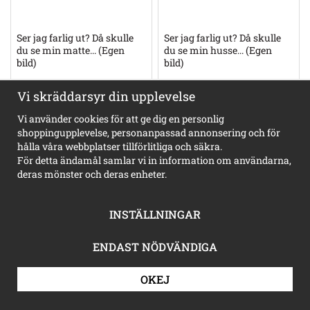
Ser jag farlig ut? Då skulle
Ser jag farlig ut? Då skulle
du se min matte... (Egen
du se min husse... (Egen
bild)
bild)
190 kr
190 kr
Vi skräddarsyr din upplevelse
INFO
KÖP
INFO
KÖP
Vi använder cookies för att ge dig en personlig
shoppingupplevelse, personanpassad annonsering och för
hålla våra webbplatser tillförlitliga och säkra.
För detta ändamål samlar vi in information om användarna,
deras mönster och deras enheter.
INSTÄLLNINGAR
ENDAST NÖDVÄNDIGA
Chihuahua mörkbrun/brun
Chihuahua mörkbrun/brun
"gammaldags stil"
"gammaldags stil"
OKEJ
230 kr
230 kr