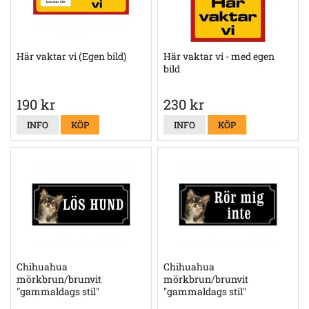
Här vaktar vi (Egen bild)
Här vaktar vi - med egen
bild
190 kr
230 kr
INFO
KÖP
INFO
KÖP
Chihuahua
Chihuahua
mörkbrun/brunvit
mörkbrun/brunvit
"gammaldags stil"
"gammaldags stil"