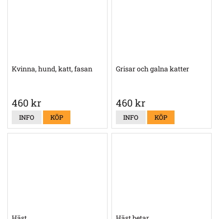
Kvinna, hund, katt, fasan
Grisar och galna katter
460 kr
460 kr
INFO
KÖP
INFO
KÖP
Häst
Häst betar