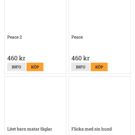
Peace 2
Peace
460 kr
460 kr
INFO
KÖP
INFO
KÖP
Litet barn matar fåglar
Flicka med sin hund