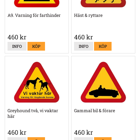
A9. Varning för farthinder
Häst & ryttare
460 kr
460 kr
INFO
KÖP
INFO
KÖP
Greyhound två, vi vaktar
Gammal bil & förare
här
460 kr
460 kr