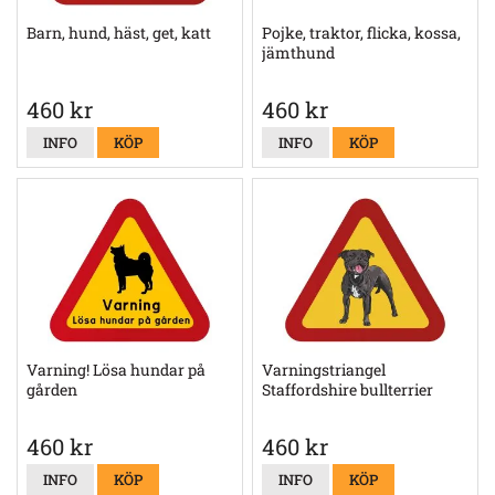
Barn, hund, häst, get, katt
Pojke, traktor, flicka, kossa,
jämthund
460 kr
460 kr
INFO
KÖP
INFO
KÖP
Varning! Lösa hundar på
Varningstriangel
gården
Staffordshire bullterrier
460 kr
460 kr
INFO
KÖP
INFO
KÖP