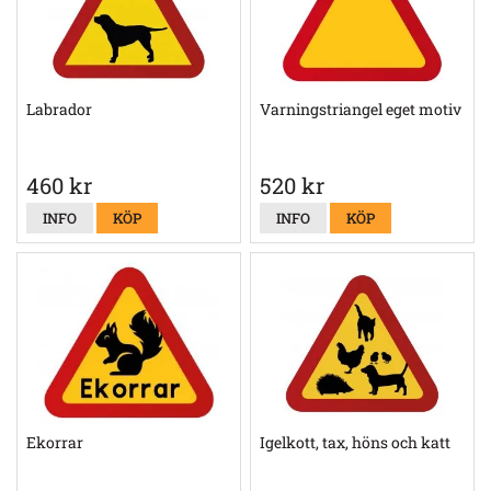
Labrador
Varningstriangel eget motiv
460 kr
520 kr
INFO
KÖP
INFO
KÖP
Ekorrar
Igelkott, tax, höns och katt