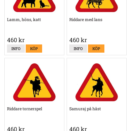
Lamm, höns, katt
Riddare med lans
460 kr
460 kr
INFO
KÖP
INFO
KÖP
Riddare tornerspel
Samuraj på häst
460 kr
460 kr