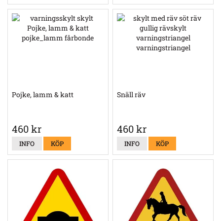
Pojke, lamm & katt
Snäll räv
460 kr
460 kr
INFO
KÖP
INFO
KÖP