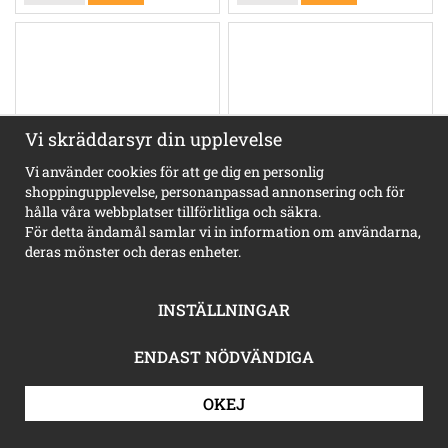
Vi skräddarsyr din upplevelse
Vi använder cookies för att ge dig en personlig
shoppingupplevelse, personanpassad annonsering och för
Löpankor Höna tupp
Kamel
hålla våra webbplatser tillförlitliga och säkra.
För detta ändamål samlar vi in information om användarna,
deras mönster och deras enheter.
460 kr
460 kr
INFO
KÖP
INFO
KÖP
INSTÄLLNINGAR
ENDAST NÖDVÄNDIGA
OKEJ