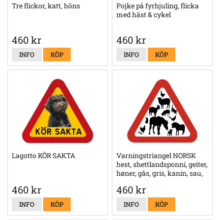
Tre flickor, katt, höns
Pojke på fyrhjuling, flicka
med häst & cykel
460 kr
460 kr
INFO
KÖP
INFO
KÖP
Lagotto KÖR SAKTA
Varningstriangel NORSK
hest, shettlandsponni, geiter,
høner, gås, gris, kanin, sau,
fasan, liten hund og katt
460 kr
460 kr
INFO
KÖP
INFO
KÖP