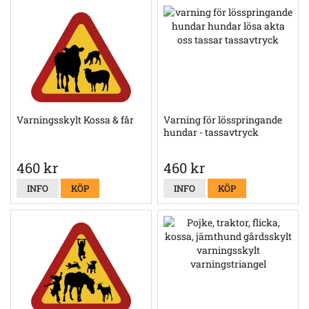
Varningsskylt Kossa & får
Varning för lösspringande
hundar - tassavtryck
460 kr
460 kr
INFO
KÖP
INFO
KÖP