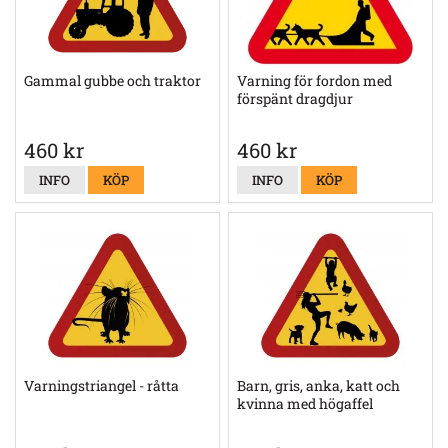
Gammal gubbe och traktor
Varning för fordon med
förspänt dragdjur
460 kr
460 kr
INFO
KÖP
INFO
KÖP
Varningstriangel - råtta
Barn, gris, anka, katt och
kvinna med högaffel