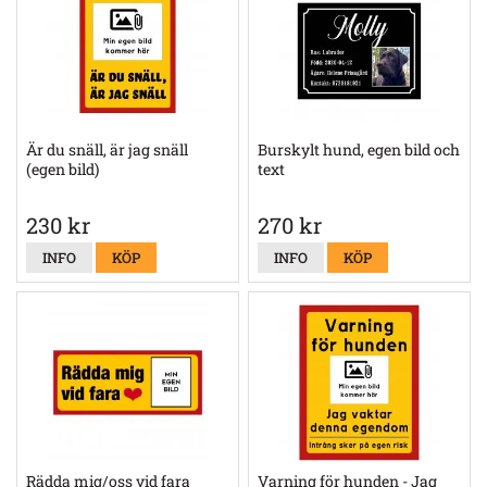
Är du snäll, är jag snäll
Burskylt hund, egen bild och
(egen bild)
text
230 kr
270 kr
INFO
KÖP
INFO
KÖP
Rädda mig/oss vid fara
Varning för hunden - Jag