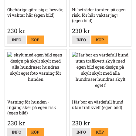
Obehöriga göra sig ej besvär,
Ni beträder tomten på egen
vi vaktar här (egen bild)
risk, för här vaktar jag!
(egen bild)
230 kr
230 kr
INFO
KÖP
INFO
KÖP
Varning för hunden -
Här bor en värdefull hund
Ingång sker på egen risk
utan trafikvett (egen bild)
(egen bild)
230 kr
230 kr
INFO
KÖP
INFO
KÖP