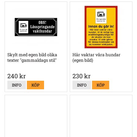
Skylt med egen bild olika
Här vaktar våra hundar
texter "gammaldags stil"
(egen bild)
240 kr
230 kr
INFO
KÖP
INFO
KÖP