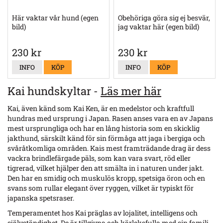
Här vaktar vår hund (egen
Obehöriga göra sig ej besvär,
bild)
jag vaktar här (egen bild)
230 kr
230 kr
INFO
KÖP
INFO
KÖP
Kai hundskyltar -
Läs mer här
Kai, även känd som Kai Ken, är en medelstor och kraftfull
hundras med ursprung i Japan. Rasen anses vara en av Japans
mest ursprungliga och har en lång historia som en skicklig
jakthund, särskilt känd för sin förmåga att jaga i bergiga och
svåråtkomliga områden. Kais mest framträdande drag är dess
vackra brindlefärgade päls, som kan vara svart, röd eller
tigrerad, vilket hjälper den att smälta in i naturen under jakt.
Den har en smidig och muskulös kropp, spetsiga öron och en
svans som rullar elegant över ryggen, vilket är typiskt för
japanska spetsraser.
Temperamentet hos Kai präglas av lojalitet, intelligens och
självständighet. De är tillgivna och kärleksfulla med sin familj