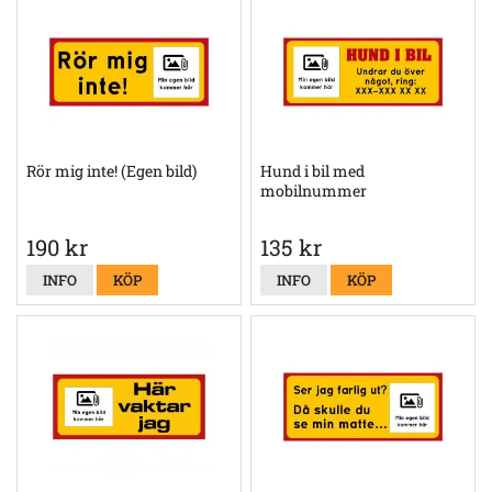
Rör mig inte! (Egen bild)
Hund i bil med
mobilnummer
190 kr
135 kr
INFO
KÖP
INFO
KÖP