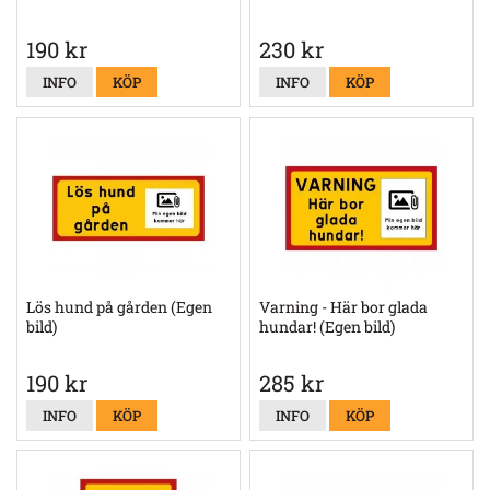
190 kr
230 kr
INFO
KÖP
INFO
KÖP
Lös hund på gården (Egen
Varning - Här bor glada
bild)
hundar! (Egen bild)
190 kr
285 kr
INFO
KÖP
INFO
KÖP