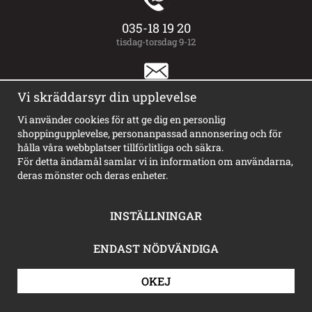
035-18 19 20
tisdag-torsdag 9-12
order@happyprint.se
Vi skräddarsyr din upplevelse
Vi svarar så snart vi kan, ibland kan det ta någon dag om vi har
Vi använder cookies för att ge dig en personlig
mycket att stå i i skyltverkstan
shoppingupplevelse, personanpassad annonsering och för
hålla våra webbplatser tillförlitliga och säkra.
För detta ändamål samlar vi in information om användarna,
Handla
deras mönster och deras enheter.
Kundtjänst
Köpvillkor
INSTÄLLNINGAR
Om cookies
Avtalskund
ENDAST NÖDVÄNDIGA
Logga in
OKEJ
Information
Galleri