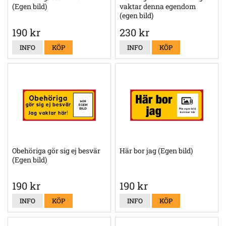
(Egen bild)
vaktar denna egendom
(egen bild)
190 kr
230 kr
INFO
KÖP
INFO
KÖP
Obehöriga gör sig ej besvär
Här bor jag (Egen bild)
(Egen bild)
190 kr
190 kr
INFO
KÖP
INFO
KÖP