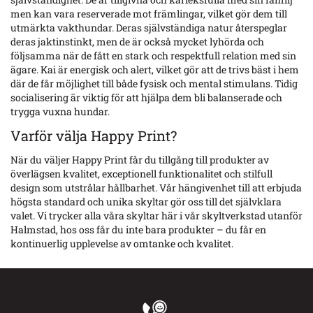
men kan vara reserverade mot främlingar, vilket gör dem till
utmärkta vakthundar. Deras självständiga natur återspeglar
deras jaktinstinkt, men de är också mycket lyhörda och
följsamma när de fått en stark och respektfull relation med sin
ägare. Kai är energisk och alert, vilket gör att de trivs bäst i hem
där de får möjlighet till både fysisk och mental stimulans. Tidig
socialisering är viktig för att hjälpa dem bli balanserade och
trygga vuxna hundar.
Varför välja Happy Print?
När du väljer Happy Print får du tillgång till produkter av
överlägsen kvalitet, exceptionell funktionalitet och stilfull
design som utstrålar hållbarhet. Vår hängivenhet till att erbjuda
högsta standard och unika skyltar gör oss till det självklara
valet. Vi trycker alla våra skyltar här i vår skyltverkstad utanför
Halmstad, hos oss får du inte bara produkter – du får en
kontinuerlig upplevelse av omtanke och kvalitet.