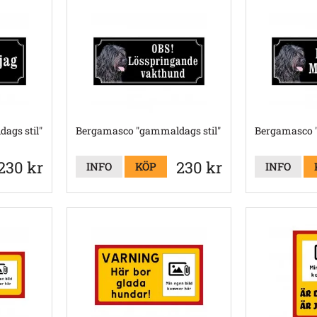
ags stil"
Bergamasco "gammaldags stil"
Bergamasco "
230 kr
230 kr
INFO
KÖP
INFO