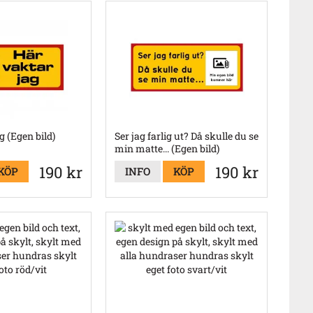
g (Egen bild)
Ser jag farlig ut? Då skulle du se
min matte... (Egen bild)
190 kr
190 kr
KÖP
INFO
KÖP