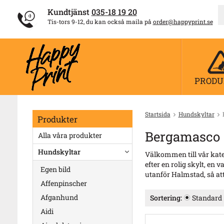
Kundtjänst
035-18 19 20
Tis-tors 9-12, du kan också maila på
order@happyprint.se
PRODU
Startsida
Hundskyltar
Produkter
Bergamasco
Alla våra produkter
Hundskyltar
Välkommen till vår kate
efter en rolig skylt, en 
Egen bild
utanför Halmstad, så att
Affenpinscher
Afganhund
Sortering:
Standard
Aidi