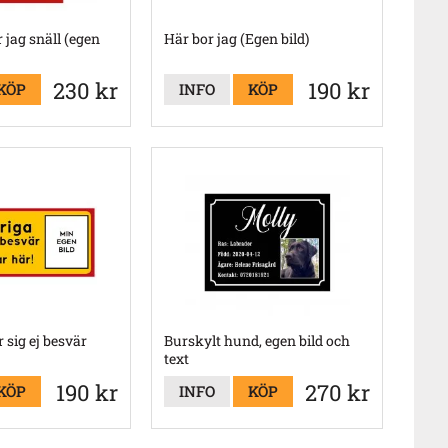
r jag snäll (egen
Här bor jag (Egen bild)
230 kr
190 kr
KÖP
INFO
KÖP
 sig ej besvär
Burskylt hund, egen bild och
text
190 kr
270 kr
KÖP
INFO
KÖP