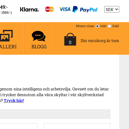
49:-
r 1599:-)
Moms visas:
Inkl
Exkl
Din varukorg är tom
0
ALLERI
BLOGG
nom sina intelligens och arbetsvilja. Oavsett om du letar
 Vi trycker dessutom alla våra skyltar i vår skyltverkstad
s?
Tryck här!