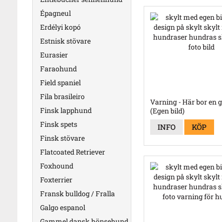
Épagneul
Erdélyi kopó
Estnisk stövare
Eurasier
Faraohund
Field spaniel
Fila brasileiro
Varning - Här bor en 
Finsk lapphund
(Egen bild)
Finsk spets
INFO
KÖP
Finsk stövare
Flatcoated Retriever
Foxhound
Foxterrier
Fransk bulldog / Fralla
Galgo espanol
Gammel dansk hönsehund