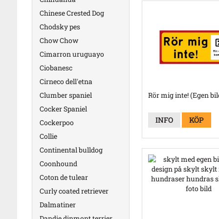
Chinese Crested Dog
Chodsky pes
Chow Chow
Cimarron uruguayo
Ciobanesc
Cirneco dell'etna
Clumber spaniel
Rör mig inte! (Egen bil
Cocker Spaniel
INFO
KÖP
Cockerpoo
Collie
Continental bulldog
Coonhound
Coton de tulear
Curly coated retriever
Dalmatiner
Dandie dinmont terrier