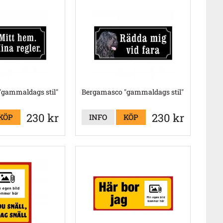
gammaldags stil"
Bergamasco "gammaldags stil"
230 kr
230 kr
KÖP
INFO
KÖP