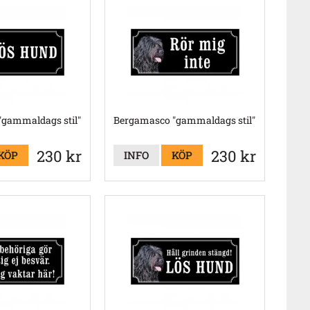
gammaldags stil"
Bergamasco "gammaldags stil"
230 kr
230 kr
KÖP
INFO
KÖP