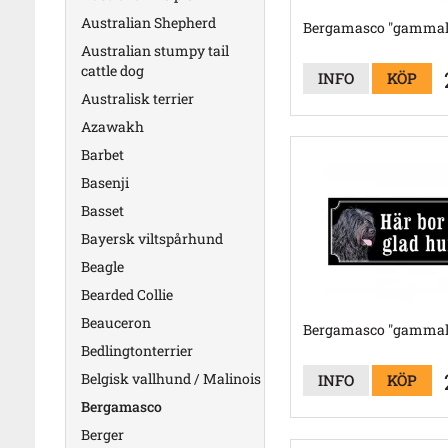
Australian Shepherd
Bergamasco "gammald
Australian stumpy tail
cattle dog
INFO
KÖP
Australisk terrier
Azawakh
Barbet
Basenji
Basset
Bayersk viltspårhund
Beagle
Bearded Collie
Beauceron
Bergamasco "gammald
Bedlingtonterrier
Belgisk vallhund / Malinois
INFO
KÖP
Bergamasco
Berger