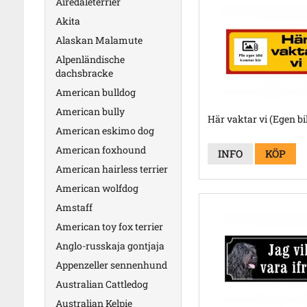
Airedaleterrier
Akita
Alaskan Malamute
Alpenländische
dachsbracke
American bulldog
American bully
Här vaktar vi (Egen bi
American eskimo dog
American foxhound
INFO
KÖP
American hairless terrier
American wolfdog
Amstaff
American toy fox terrier
Anglo-russkaja gontjaja
Appenzeller sennenhund
Australian Cattledog
Australian Kelpie