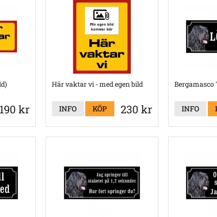
ld)
Här vaktar vi - med egen bild
Bergamasco "
190 kr
230 kr
INFO
KÖP
INFO