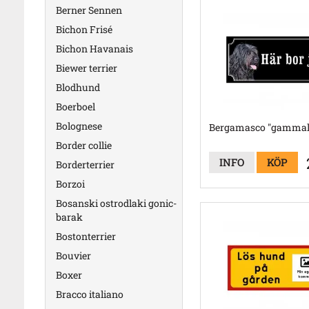
Berner Sennen
Bichon Frisé
Bichon Havanais
Biewer terrier
Blodhund
Boerboel
Bolognese
Bergamasco "gammald
Border collie
INFO
KÖP
Borderterrier
Borzoi
Bosanski ostrodlaki gonic-
barak
Bostonterrier
Bouvier
Boxer
Bracco italiano