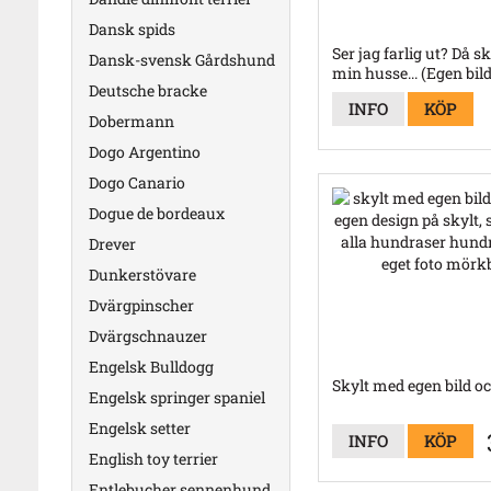
Dansk spids
Ser jag farlig ut? Då s
Dansk-svensk Gårdshund
min husse... (Egen bild
Deutsche bracke
INFO
KÖP
Dobermann
Dogo Argentino
Dogo Canario
Dogue de bordeaux
Drever
Dunkerstövare
Dvärgpinscher
Dvärgschnauzer
Engelsk Bulldogg
Skylt med egen bild oc
Engelsk springer spaniel
Engelsk setter
INFO
KÖP
English toy terrier
Entlebucher sennenhund