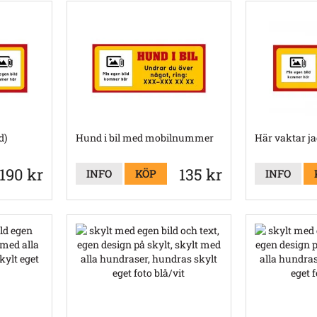
d)
Hund i bil med mobilnummer
Här vaktar ja
190 kr
135 kr
INFO
KÖP
INFO