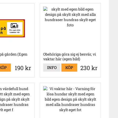
på gården (Egen
Obehöriga göra sig ej besvär, vi
vaktar här (egen bild)
190 kr
230 kr
KÖP
INFO
KÖP