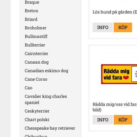
Braque
Breton
Lös hund på gården (E
Briard
INFO
KÖP
Broholmer
Bullmastiff
Bullterrier
Cairnterrier
Canaan dog
Canadian eskimo dog
Cane Corso
Cao
Cavalier king charles
spaniel
Rädda mig/oss vid far
bild)
Ceskyterrier
INFO
KÖP
Chart polski
Chesapeake bay retriever
Chihuahua