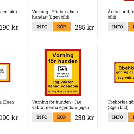
gen bild)
Varning - Här bor glada
Är du snäll, ä
hundar! (Egen bild)
bild)
190 kr
285 kr
INFO
KÖP
INFO
a (Egen
Varning för hunden - Jag
Obehöriga gör
vaktar denna egendom (egen
(Egen bild)
bild)
190 kr
230 kr
INFO
KÖP
INFO