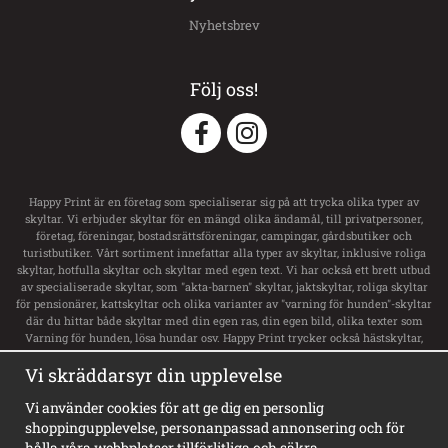
Nyhetsbrev
Följ oss!
Happy Print är en företag som specialiserar sig på att trycka olika typer av
skyltar. Vi erbjuder skyltar för en mängd olika ändamål, till privatpersoner,
företag, föreningar, bostadsrättsföreningar, campingar, gårdsbutiker och
turistbutiker. Vårt sortiment innefattar alla typer av skyltar, inklusive roliga
skyltar, hotfulla skyltar och skyltar med egen text. Vi har också ett brett utbud
av specialiserade skyltar, som "akta-barnen" skyltar, jaktskyltar, roliga skyltar
för pensionärer, kattskyltar och olika varianter av "varning för hunden"-skyltar
där du hittar både skyltar med din egen ras, din egen bild, olika texter som
Varning för hunden, lösa hundar osv. Happy Print trycker också hästskyltar,
transportdekaler och boxsskyltar samt dekaler till ditt hästsläp med namn och
Vi skräddarsyr din upplevelse
svensk flagga. Vi har ett stort utbud av skyltar för privata tomt, privat område,
privat väg och privat gård. För företag erbjuder de alla typer av skyltar,
inklusive vägvisningsskyltar, laddskyltar för elbilar, personligt utformade
Vi använder cookies för att ge dig en personlig
skyltar och olika typer av informationsskyltar. Happy Print har dessutom
shoppingupplevelse, personanpassad annonsering och för
Sveriges största sortiment av privat brygga skyltar, badplatsskyltar,
hålla våra webbplatser tillförlitliga och säkra.