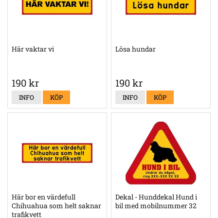
Här vaktar vi
Lösa hundar
190 kr
190 kr
INFO
KÖP
INFO
KÖP
Här bor en värdefull
Dekal - Hunddekal Hund i
Chihuahua som helt saknar
bil med mobilnummer 32
trafikvett