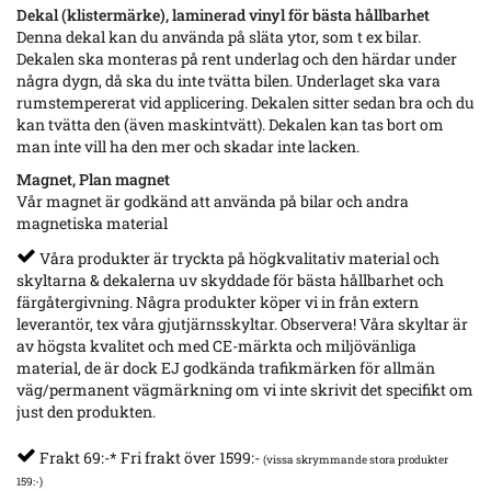
Dekal (klistermärke), laminerad vinyl för bästa hållbarhet
Denna dekal kan du använda på släta ytor, som t ex bilar.
Dekalen ska monteras på rent underlag och den härdar under
några dygn, då ska du inte tvätta bilen. Underlaget ska vara
rumstempererat vid applicering. Dekalen sitter sedan bra och du
kan tvätta den (även maskintvätt). Dekalen kan tas bort om
man inte vill ha den mer och skadar inte lacken.
Magnet, Plan magnet
Vår magnet är godkänd att använda på bilar och andra
magnetiska material
Våra produkter är tryckta på högkvalitativ material och
skyltarna & dekalerna uv skyddade för bästa hållbarhet och
färgåtergivning. Några produkter köper vi in från extern
leverantör, tex våra gjutjärnsskyltar. Observera! Våra skyltar är
av högsta kvalitet och med CE-märkta och miljövänliga
material, de är dock EJ godkända trafikmärken för allmän
väg/permanent vägmärkning om vi inte skrivit det specifikt om
just den produkten.
Frakt 69:-* Fri frakt över 1599:-
(vissa skrymmande stora produkter
159:-)