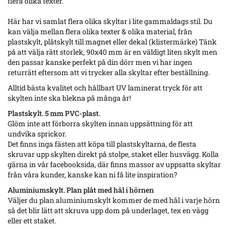
flera olika texter.
Här har vi samlat flera olika skyltar i lite gammaldags stil. Du
kan välja mellan flera olika texter & olika material, från
plastskylt, plåtskylt till magnet eller dekal (klistermärke) Tänk
på att välja rätt storlek, 90x40 mm är en väldigt liten skylt men
den passar kanske perfekt på din dörr men vi har ingen
returrätt eftersom att vi trycker alla skyltar efter beställning.
Alltid bästa kvalitet och hållbart UV laminerat tryck för att
skylten inte ska blekna på många år!
Plastskylt. 5 mm PVC-plast.
Glöm inte att förborra skylten innan uppsättning för att
undvika sprickor.
Det finns inga fästen att köpa till plastskyltarna, de flesta
skruvar upp skylten direkt på stolpe, staket eller husvägg. Kolla
gärna in vår facebooksida, där finns massor av uppsatta skyltar
från våra kunder, kanske kan ni få lite inspiration?
Aluminiumskylt. Plan plåt med hål i hörnen
Väljer du plan aluminiumskylt kommer de med hål i varje hörn
så det blir lätt att skruva upp dom på underlaget, tex en vägg
eller ett staket.