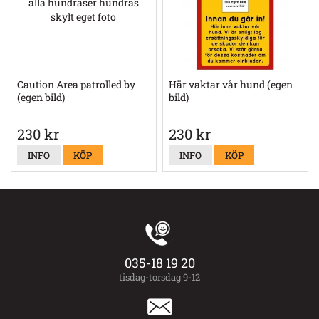
Caution Area patrolled by
Här vaktar vår hund (egen
(egen bild)
bild)
230 kr
230 kr
INFO
KÖP
INFO
KÖP
035-18 19 20
tisdag-torsdag 9-12