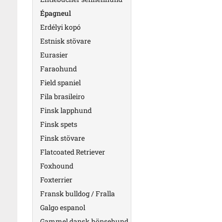
Épagneul
Erdélyi kopó
Estnisk stövare
Eurasier
Faraohund
Field spaniel
Fila brasileiro
Finsk lapphund
Finsk spets
Finsk stövare
Flatcoated Retriever
Foxhound
Foxterrier
Fransk bulldog / Fralla
Galgo espanol
Gammel dansk hönsehund