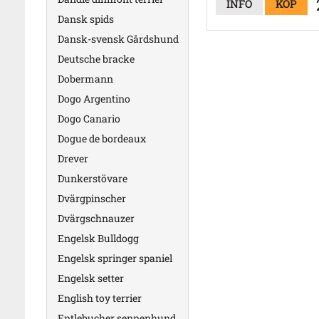
INFO
KÖP
Dansk spids
Dansk-svensk Gårdshund
Deutsche bracke
Dobermann
Dogo Argentino
Dogo Canario
Dogue de bordeaux
Drever
Dunkerstövare
Dvärgpinscher
Dvärgschnauzer
Engelsk Bulldogg
Engelsk springer spaniel
Engelsk setter
English toy terrier
Entlebucher sennenhund