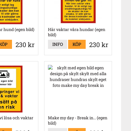
r hund (egen bild)
Här vaktar våra hundar (egen
bild)
230 kr
230 kr
KÖP
INFO
KÖP
vi lösa och vaktar
Make my day - Break in... (egen
bild)