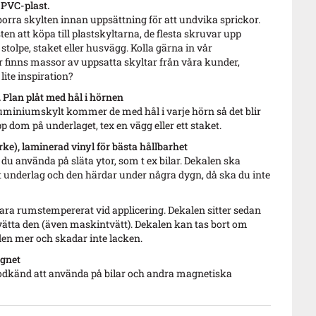
 PVC-plast.
borra skylten innan uppsättning för att undvika sprickor.
sten att köpa till plastskyltarna, de flesta skruvar upp
 stolpe, staket eller husvägg. Kolla gärna in vår
r finns massor av uppsatta skyltar från våra kunder,
lite inspiration?
Plan plåt med hål i hörnen
luminiumskylt kommer de med hål i varje hörn så det blir
pp dom på underlaget, tex en vägg eller ett staket.
ke), laminerad vinyl för bästa hållbarhet
u använda på släta ytor, som t ex bilar. Dekalen ska
 underlag och den härdar under några dygn, då ska du inte
ara rumstempererat vid applicering. Dekalen sitter sedan
vätta den (även maskintvätt). Dekalen kan tas bort om
den mer och skadar inte lacken.
gnet
odkänd att använda på bilar och andra magnetiska