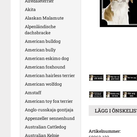
Airedaleterrier
Akita
Alaskan Malamute
Alpenländische
dachsbracke
American bulldog
American bully
American eskimo dog
American foxhound
American hairless terrier
American wolfdog
Amstaff
American toy fox terrier
Anglo-russkaja gontjaja
LÄGG I ÖNSKELI
Appenzeller sennenhund
Australian Cattledog
Artikelnummer:
Australian Kelpie