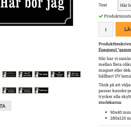
Text
Produktionsti
LÄ
Produktbeskrivn
Épagneul "gamma
Här har vi samlat
mellan flera olika
magnet eller deka
hållbart UV lamin
Tänk på att välja
passar kanske per
trycker alla skylt
storlekarna:
STA
90x40 m
280x120 