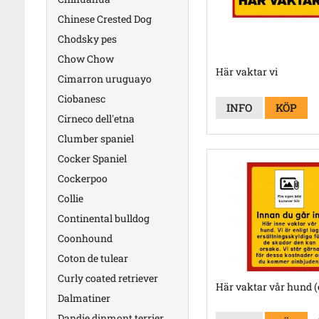
Chinese Crested Dog
Chodsky pes
Chow Chow
Här vaktar vi
Cimarron uruguayo
Ciobanesc
INFO
KÖP
Cirneco dell'etna
Clumber spaniel
Cocker Spaniel
Cockerpoo
Collie
Continental bulldog
Coonhound
Coton de tulear
Curly coated retriever
Här vaktar vår hund (
Dalmatiner
Dandie dinmont terrier