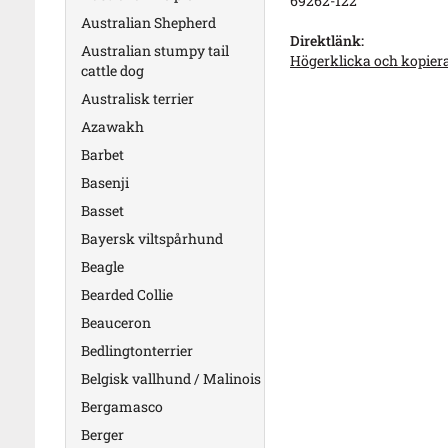
69262-122
Australian Shepherd
Direktlänk:
Australian stumpy tail
Högerklicka och kopier
cattle dog
Australisk terrier
Azawakh
Barbet
Basenji
Basset
Bayersk viltspårhund
Beagle
Bearded Collie
Beauceron
Bedlingtonterrier
Belgisk vallhund / Malinois
Bergamasco
Berger