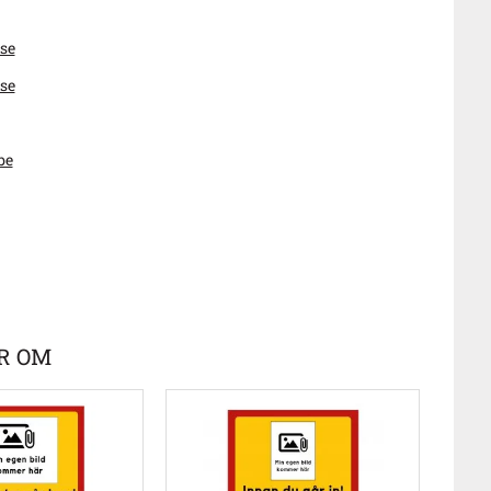
se
se
be
R OM