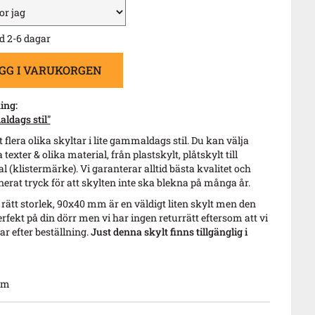
d 2-6 dagar
GG I VARUKORGEN
ing:
ldags stil"
 flera olika skyltar i lite gammaldags stil. Du kan välja
 texter & olika material, från plastskylt, plåtskylt till
l (klistermärke). Vi garanterar alltid bästa kvalitet och
erat tryck för att skylten inte ska blekna på många år.
 rätt storlek, 90x40 mm är en väldigt liten skylt men den
fekt på din dörr men vi har ingen returrätt eftersom att vi
ar efter beställning.
Just denna skylt finns tillgänglig i
m
mm