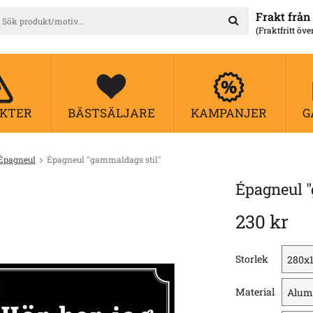
Frakt från 
(Fraktfritt öve
KTER
BÄSTSÄLJARE
KAMPANJER
G
Épagneul
Épagneul "gammaldags stil"
Épagneul "
230 kr
Storlek
Material