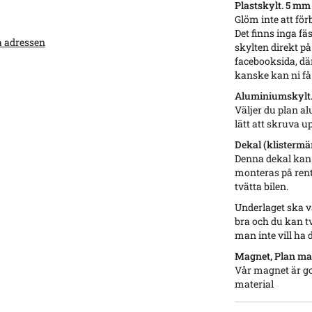
Plastskylt. 5 mm
Glöm inte att för
Det finns inga fä
a adressen
skylten direkt på
facebooksida, dä
kanske kan ni få 
Aluminiumskylt. 
Väljer du plan a
lätt att skruva u
Dekal (klistermär
Denna dekal kan d
monteras på rent
tvätta bilen.
Underlaget ska v
bra och du kan t
man inte vill ha 
Magnet, Plan ma
Vår magnet är g
material