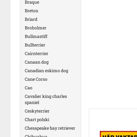
Braque
Breton
Briard
Broholmer
Bullmastiff
Bullterrier
Cairnterrier
Canaan dog
Canadian eskimo dog
Cane Corso
Cao
Cavalier king charles
spaniel
Ceskyterrier
Chart polski
Chesapeake bay retriever
Chihuahua