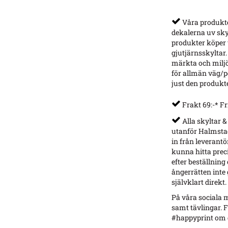
Våra produkter
dekalerna uv sky
produkter köper v
gjutjärnsskyltar.
märkta och miljö
för allmän väg/p
just den produkt
Frakt 69:-* Fr
Alla skyltar &
utanför Halmstad
in från leverantö
kunna hitta preci
efter beställning
ångerrätten inte g
självklart direkt.
På våra sociala m
samt tävlingar. F
#happyprint om d