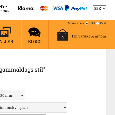
49:-
r 1599:-)
Moms visas:
Inkl
Exkl
Din varukorg är tom
0
ALLERI
BLOGG
gammaldags stil"