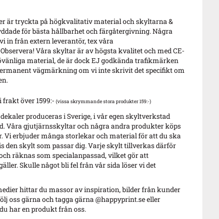
 är tryckta på högkvalitativ material och skyltarna &
ddade för bästa hållbarhet och färgåtergivning. Några
i in från extern leverantör, tex våra
 Observera! Våra skyltar är av högsta kvalitet och med CE-
vänliga material, de är dock EJ godkända trafikmärken
ermanent vägmärkning om vi inte skrivit det specifikt om
en.
i frakt över 1599:-
(vissa skrymmande stora produkter 159:-)
 dekaler produceras i Sverige, i vår egen skyltverkstad
. Våra gjutjärnsskyltar och några andra produkter köps
r. Vi erbjuder många storlekar och material för att du ska
s den skylt som passar dig. Varje skylt tillverkas därför
 och räknas som specialanpassad, vilket gör att
äller. Skulle något bli fel från vår sida löser vi det
edier hittar du massor av inspiration, bilder från kunder
ölj oss gärna och tagga gärna @happyprint.se eller
u har en produkt från oss.