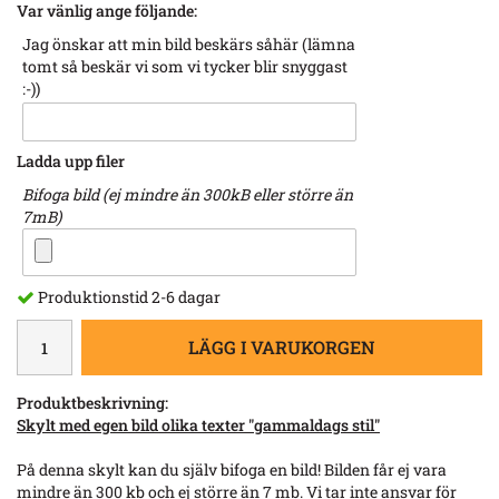
Var vänlig ange följande:
Jag önskar att min bild beskärs såhär (lämna
tomt så beskär vi som vi tycker blir snyggast
:-))
Ladda upp filer
Bifoga bild (ej mindre än 300kB eller större än
7mB)
Produktionstid 2-6 dagar
LÄGG I VARUKORGEN
Produktbeskrivning:
Skylt med egen bild olika texter "gammaldags stil"
På denna skylt kan du själv bifoga en bild! Bilden får ej vara
mindre än 300 kb och ej större än 7 mb. Vi tar inte ansvar för