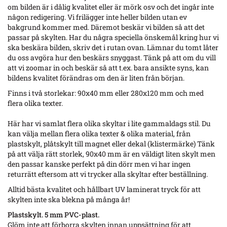
om bilden är i dålig kvalitet eller är mörk osv och det ingår inte
någon redigering. Vi frilägger inte heller bilden utan ev
bakgrund kommer med. Däremot beskär vi bilden så att det
passar på skylten. Har du några speciella önskemål kring hur vi
ska beskära bilden, skriv det i rutan ovan. Lämnar du tomt låter
du oss avgöra hur den beskärs snyggast. Tänk på att om du vill
att vi zoomar in och beskär så att t.ex. bara ansikte syns, kan
bildens kvalitet förändras om den är liten från början.
Finns i två storlekar: 90x40 mm eller 280x120 mm och med
flera olika texter.
Här har vi samlat flera olika skyltar i lite gammaldags stil. Du
kan välja mellan flera olika texter & olika material, från
plastskylt, plåtskylt till magnet eller dekal (klistermärke) Tänk
på att välja rätt storlek, 90x40 mm är en väldigt liten skylt men
den passar kanske perfekt på din dörr men vi har ingen
returrätt eftersom att vi trycker alla skyltar efter beställning.
Alltid bästa kvalitet och hållbart UV laminerat tryck för att
skylten inte ska blekna på många år!
Plastskylt. 5 mm PVC-plast.
Glöm inte att förborra skylten innan uppsättning för att