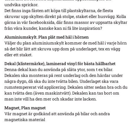
undvika sprickor.
Det finns inga fästen att köpa till plastskyltarna, de flesta
skruvar upp skylten direkt på stolpe, staket eller husvägg. Kolla
gärna in vår facebooksida, där finns massor av uppsatta skyltar
från våra kunder, kanske kan ni få lite inspiration?
Aluminiumskylt. Plan plåt med hål i hörnen
Väljer du plan aluminiumskylt kommer de med hål i varje hörn
så det blir lätt att skruva upp dom på underlaget, tex en vägg
eller ett staket.
Dekal (klistermärke), laminerad vinyl för bästa hållbarhet
Denna dekal kan du använda på släta ytor, som t ex bilar.
Dekalen ska monteras på rent underlag och den härdar under
några dygn, då ska du inte tvätta bilen. Underlaget ska vara
rumstempererat vid applicering. Dekalen sitter sedan bra och du
kan tvätta den (även maskintvätt). Dekalen kan tas bort om
man inte vill ha den mer och skadar inte lacken.
Magnet, Plan magnet
Vår magnet är godkänd att använda på bilar och andra
magnetiska material