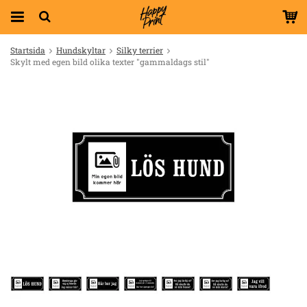
Startsida
Hundskyltar
Silky terrier
Skylt med egen bild olika texter "gammaldags stil"