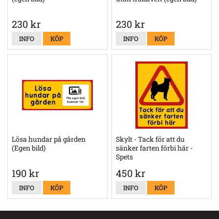
230 kr
230 kr
INFO
KÖP
INFO
KÖP
Lösa hundar på gården
Skylt - Tack för att du
(Egen bild)
sänker farten förbi här -
Spets
190 kr
450 kr
INFO
KÖP
INFO
KÖP