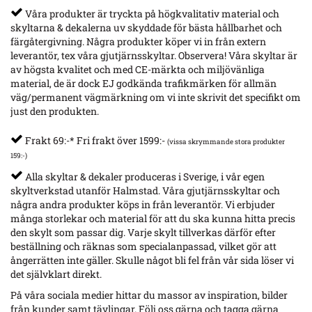
Våra produkter är tryckta på högkvalitativ material och
skyltarna & dekalerna uv skyddade för bästa hållbarhet och
färgåtergivning. Några produkter köper vi in från extern
leverantör, tex våra gjutjärnsskyltar. Observera! Våra skyltar är
av högsta kvalitet och med CE-märkta och miljövänliga
material, de är dock EJ godkända trafikmärken för allmän
väg/permanent vägmärkning om vi inte skrivit det specifikt om
just den produkten.
Frakt 69:-* Fri frakt över 1599:-
(vissa skrymmande stora produkter
159:-)
Alla skyltar & dekaler produceras i Sverige, i vår egen
skyltverkstad utanför Halmstad. Våra gjutjärnsskyltar och
några andra produkter köps in från leverantör. Vi erbjuder
många storlekar och material för att du ska kunna hitta precis
den skylt som passar dig. Varje skylt tillverkas därför efter
beställning och räknas som specialanpassad, vilket gör att
ångerrätten inte gäller. Skulle något bli fel från vår sida löser vi
det självklart direkt.
På våra sociala medier hittar du massor av inspiration, bilder
från kunder samt tävlingar. Följ oss gärna och tagga gärna