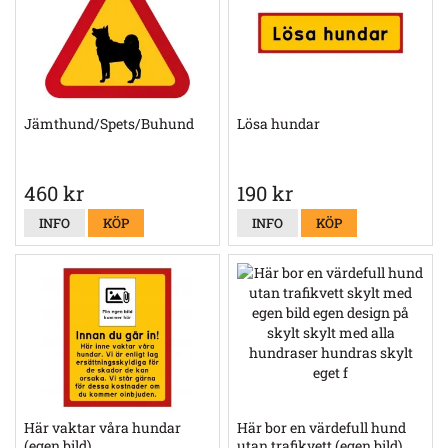
Jämthund/Spets/Buhund
Lösa hundar
460 kr
190 kr
INFO
KÖP
INFO
KÖP
Här vaktar våra hundar
Här bor en värdefull hund
(egen bild)
utan trafikvett (egen bild)