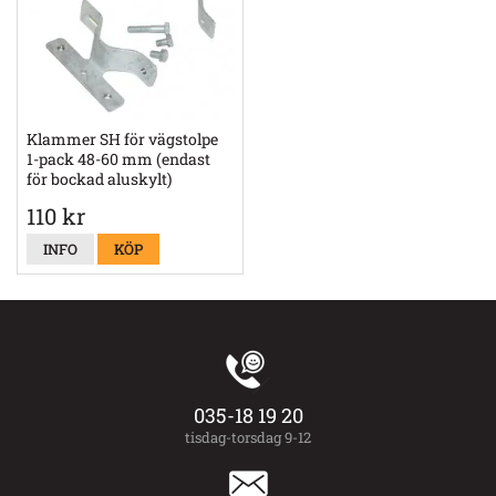
Klammer SH för vägstolpe
1-pack 48-60 mm (endast
för bockad aluskylt)
110 kr
INFO
KÖP
035-18 19 20
tisdag-torsdag 9-12