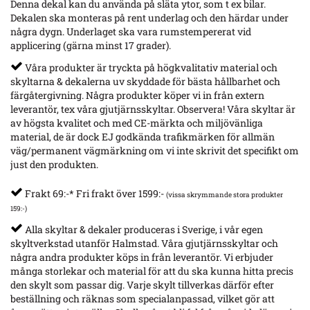
Denna dekal kan du använda på släta ytor, som t ex bilar.
Dekalen ska monteras på rent underlag och den härdar under
några dygn. Underlaget ska vara rumstempererat vid
applicering (gärna minst 17 grader).
Våra produkter är tryckta på högkvalitativ material och
skyltarna & dekalerna uv skyddade för bästa hållbarhet och
färgåtergivning. Några produkter köper vi in från extern
leverantör, tex våra gjutjärnsskyltar. Observera! Våra skyltar är
av högsta kvalitet och med CE-märkta och miljövänliga
material, de är dock EJ godkända trafikmärken för allmän
väg/permanent vägmärkning om vi inte skrivit det specifikt om
just den produkten.
Frakt 69:-* Fri frakt över 1599:-
(vissa skrymmande stora produkter
159:-)
Alla skyltar & dekaler produceras i Sverige, i vår egen
skyltverkstad utanför Halmstad. Våra gjutjärnsskyltar och
några andra produkter köps in från leverantör. Vi erbjuder
många storlekar och material för att du ska kunna hitta precis
den skylt som passar dig. Varje skylt tillverkas därför efter
beställning och räknas som specialanpassad, vilket gör att