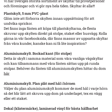
Vi har Sveriges största sortiment av skyltar till privatpersoner
och föreningar och vi gör nya hela tiden. Skyltar åt alla!!!
Plastskylt, 5 mm PVC-plast
Glöm inte att förborra skylten innan uppsättning för att
undvika sprickor.
Det finns inga fästen att köpa till plastskyltarna, de flesta
skruvar upp skylten direkt på stolpe, staket eller husvägg. Kolla
gärna in vår facebooksida, där finns massor av uppsatta skyltar
från våra kunder, kanske kan ni få lite inspiration?
Aluminiumskylt. Bockad kant (för stolpe)
Detta är skylt i samma material som våra vanliga vägskyltar
och kan tillsammans med våra fästen sättas upp på runda
stolpar. Behöver du fästen till aluminiumskylten hittar du dom
här
Aluminiumskylt. Plan plåt med hål i hörnen
Väljer du plan aluminiumskylt kommer de med hål i varje hörn
så det blir lätt att skruva upp dom på underlaget, tex en vägg
eller ett staket.
Dekal (klistermärke), laminerad vinyl för bästa hållbarhet