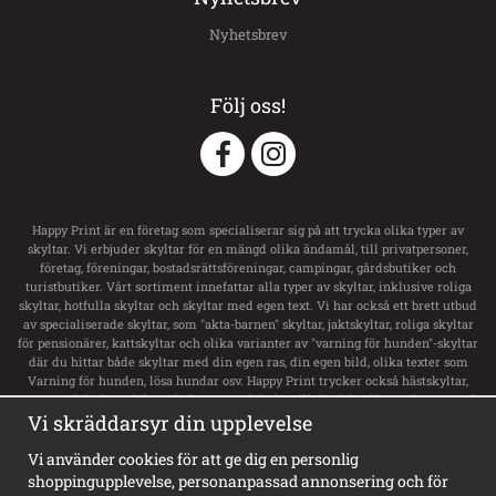
Nyhetsbrev
Följ oss!
Happy Print är en företag som specialiserar sig på att trycka olika typer av
skyltar. Vi erbjuder skyltar för en mängd olika ändamål, till privatpersoner,
företag, föreningar, bostadsrättsföreningar, campingar, gårdsbutiker och
turistbutiker. Vårt sortiment innefattar alla typer av skyltar, inklusive roliga
skyltar, hotfulla skyltar och skyltar med egen text. Vi har också ett brett utbud
av specialiserade skyltar, som "akta-barnen" skyltar, jaktskyltar, roliga skyltar
för pensionärer, kattskyltar och olika varianter av "varning för hunden"-skyltar
där du hittar både skyltar med din egen ras, din egen bild, olika texter som
Varning för hunden, lösa hundar osv. Happy Print trycker också hästskyltar,
transportdekaler och boxsskyltar samt dekaler till ditt hästsläp med namn och
svensk flagga. Vi har ett stort utbud av skyltar för privata tomt, privat område,
Vi skräddarsyr din upplevelse
privat väg och privat gård. För företag erbjuder de alla typer av skyltar,
inklusive vägvisningsskyltar, laddskyltar för elbilar, personligt utformade
Vi använder cookies för att ge dig en personlig
skyltar och olika typer av informationsskyltar. Happy Print har dessutom
shoppingupplevelse, personanpassad annonsering och för
Sveriges största sortiment av privat brygga skyltar, badplatsskyltar,