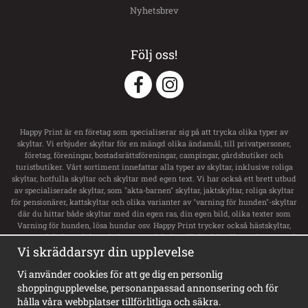
Nyhetsbrev
Följ oss!
Happy Print är en företag som specialiserar sig på att trycka olika typer av
skyltar. Vi erbjuder skyltar för en mängd olika ändamål, till privatpersoner,
företag, föreningar, bostadsrättsföreningar, campingar, gårdsbutiker och
turistbutiker. Vårt sortiment innefattar alla typer av skyltar, inklusive roliga
skyltar, hotfulla skyltar och skyltar med egen text. Vi har också ett brett utbud
av specialiserade skyltar, som "akta-barnen" skyltar, jaktskyltar, roliga skyltar
för pensionärer, kattskyltar och olika varianter av "varning för hunden"-skyltar
där du hittar både skyltar med din egen ras, din egen bild, olika texter som
Varning för hunden, lösa hundar osv. Happy Print trycker också hästskyltar,
transportdekaler och boxsskyltar samt dekaler till ditt hästsläp med namn och
Vi skräddarsyr din upplevelse
svensk flagga. Vi har ett stort utbud av skyltar för privata tomt, privat område,
privat väg och privat gård. För företag erbjuder de alla typer av skyltar,
inklusive vägvisningsskyltar, laddskyltar för elbilar, personligt utformade
Vi använder cookies för att ge dig en personlig
skyltar och olika typer av informationsskyltar. Happy Print har dessutom
shoppingupplevelse, personanpassad annonsering och för
Sveriges största sortiment av privat brygga skyltar, badplatsskyltar,
hålla våra webbplatser tillförlitliga och säkra.
hundbadskyltar och mycket mer. Våra skyltar finns i en mängd olika stilar,