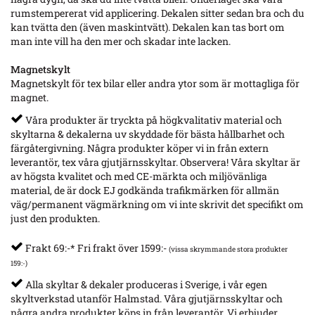
rumstempererat vid applicering. Dekalen sitter sedan bra och du
kan tvätta den (även maskintvätt). Dekalen kan tas bort om
man inte vill ha den mer och skadar inte lacken.
Magnetskylt
Magnetskylt för tex bilar eller andra ytor som är mottagliga för
magnet.
Våra produkter är tryckta på högkvalitativ material och
skyltarna & dekalerna uv skyddade för bästa hållbarhet och
färgåtergivning. Några produkter köper vi in från extern
leverantör, tex våra gjutjärnsskyltar. Observera! Våra skyltar är
av högsta kvalitet och med CE-märkta och miljövänliga
material, de är dock EJ godkända trafikmärken för allmän
väg/permanent vägmärkning om vi inte skrivit det specifikt om
just den produkten.
Frakt 69:-* Fri frakt över 1599:-
(vissa skrymmande stora produkter
159:-)
Alla skyltar & dekaler produceras i Sverige, i vår egen
skyltverkstad utanför Halmstad. Våra gjutjärnsskyltar och
några andra produkter köps in från leverantör. Vi erbjuder