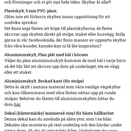
och föreningar och vi gör nya hela tiden. Skyltar åt alla!!!
Plastskylt, 5 mm PVC-plast.
Glöm inte att förborra skylten innan uppsättning för att
undvika sprickor.
Det finns inga fästen att köpa till plastskyltarna, de flesta
skruvar upp skylten direkt på stolpe, staket eller husvägg. Kolla
gärna in vår facebooksida, där finns massor av uppsatta skyltar
från våra kunder, kanske kan ni få lite inspiration?
Aluminiumskylt, Plan plåt med hål i hörnen
Väljer du plan aluminiumskylt kommer de med hål i varje hörn
så det blir lätt att skruva upp dom på underlaget, tex en vägg
eller ett staket.
Aluminiumskylt. Bockad kant (för stolpe)
Detta är skylt i samma material som våra vanliga vägskyltar
och kan tillsammans med våra fästen sättas upp på runda
stolpar. Behöver du fästen till aluminiumskylten hittar du
dom
här
Dekal (klistermärke) laminerad vinyl för bästa hållbarhet
Denna dekal kan du använda på släta ytor, som t ex bilar.
Dekalen ska monteras på rent underlag och den härdar under
några dygn, då ska du inte tvätta bilen. Underlaget ska vara