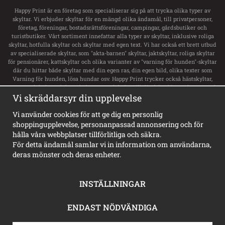
Happy Print är en företag som specialiserar sig på att trycka olika typer av
skyltar. Vi erbjuder skyltar för en mängd olika ändamål, till privatpersoner,
företag, föreningar, bostadsrättsföreningar, campingar, gårdsbutiker och
turistbutiker. Vårt sortiment innefattar alla typer av skyltar, inklusive roliga
skyltar, hotfulla skyltar och skyltar med egen text. Vi har också ett brett utbud
av specialiserade skyltar, som "akta-barnen" skyltar, jaktskyltar, roliga skyltar
för pensionärer, kattskyltar och olika varianter av "varning för hunden"-skyltar
där du hittar både skyltar med din egen ras, din egen bild, olika texter som
Varning för hunden, lösa hundar osv. Happy Print trycker också hästskyltar,
transportdekaler och boxsskyltar samt dekaler till ditt hästsläp med namn och
Vi skräddarsyr din upplevelse
svensk flagga. Vi har ett stort utbud av skyltar för privata tomt, privat område,
privat väg och privat gård. För företag erbjuder de alla typer av skyltar,
inklusive vägvisningsskyltar, laddskyltar för elbilar, personligt utformade
Vi använder cookies för att ge dig en personlig
skyltar och olika typer av informationsskyltar. Happy Print har dessutom
shoppingupplevelse, personanpassad annonsering och för
Sveriges största sortiment av privat brygga skyltar, badplatsskyltar,
hålla våra webbplatser tillförlitliga och säkra.
hundbadskyltar och mycket mer. Våra skyltar finns i en mängd olika stilar,
För detta ändamål samlar vi in information om användarna,
inklusive varningsskyltar, vackra gammeldags skyltar i emaljstil och
deras mönster och deras enheter.
personligt utformade skyltar.
INSTÄLLNINGAR
ENDAST NÖDVÄNDIGA