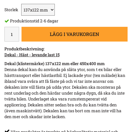
Storlek
Produktionstid 2-6 dagar
LÄGG I VARUKORGEN
Produktbeskrivning:
Dekal - Häst - levande last 15
Dekal (klistermärke) 137x122 mm eller 450x400 mm
Denna dekal kan du använda på släta ytor, som t ex bilar eller
hästtransport eller hästlastbil. Ej lackade ytor (tex målade) kan
ibland vara svåra att få fäste på och vi tar inte ansvar om
dekalen inte vill fästa på udda ytor. Dekalen ska monteras på
rent underlag och den härdar under några dygn, då ska du inte
tvätta bilen. Underlaget ska vara rumstempererat vid
applicering. Dekalen sitter sedan bra och du kan tvätta den
(även maskintvätt). Dekalen kan tas bort om man inte vill ha
den mer och skadar inte lacken.
Våra produkter är tryckta på högkvalitativ material och