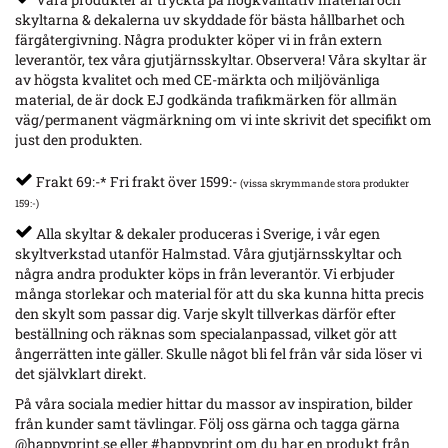
skyltarna & dekalerna uv skyddade för bästa hållbarhet och
färgåtergivning. Några produkter köper vi in från extern
leverantör, tex våra gjutjärnsskyltar. Observera! Våra skyltar är
av högsta kvalitet och med CE-märkta och miljövänliga
material, de är dock EJ godkända trafikmärken för allmän
väg/permanent vägmärkning om vi inte skrivit det specifikt om
just den produkten.
Frakt 69:-* Fri frakt över 1599:-
(vissa skrymmande stora produkter
159:-)
Alla skyltar & dekaler produceras i Sverige, i vår egen
skyltverkstad utanför Halmstad. Våra gjutjärnsskyltar och
några andra produkter köps in från leverantör. Vi erbjuder
många storlekar och material för att du ska kunna hitta precis
den skylt som passar dig. Varje skylt tillverkas därför efter
beställning och räknas som specialanpassad, vilket gör att
ångerrätten inte gäller. Skulle något bli fel från vår sida löser vi
det självklart direkt.
På våra sociala medier hittar du massor av inspiration, bilder
från kunder samt tävlingar. Följ oss gärna och tagga gärna
@happyprint.se eller #happyprint om du har en produkt från