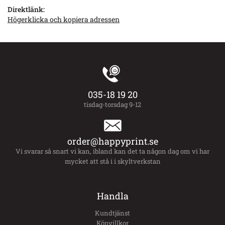
Direktlänk:
Högerklicka och kopiera adressen
035-18 19 20
tisdag-torsdag 9-12
order@happyprint.se
Vi svarar så snart vi kan, ibland kan det ta någon dag om vi har
mycket att stå i i skyltverkstan
Handla
Kundtjänst
Köpvillkor