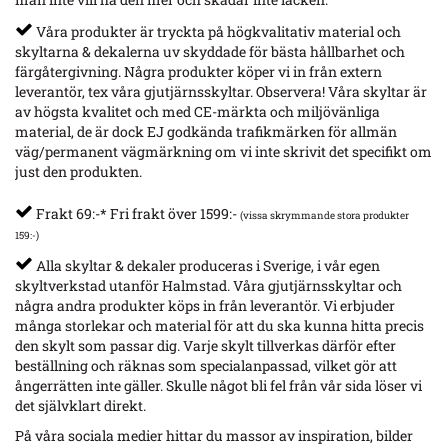
Våra produkter är tryckta på högkvalitativ material och
skyltarna & dekalerna uv skyddade för bästa hållbarhet och
färgåtergivning. Några produkter köper vi in från extern
leverantör, tex våra gjutjärnsskyltar. Observera! Våra skyltar är
av högsta kvalitet och med CE-märkta och miljövänliga
material, de är dock EJ godkända trafikmärken för allmän
väg/permanent vägmärkning om vi inte skrivit det specifikt om
just den produkten.
Frakt 69:-* Fri frakt över 1599:-
(vissa skrymmande stora produkter
159:-)
Alla skyltar & dekaler produceras i Sverige, i vår egen
skyltverkstad utanför Halmstad. Våra gjutjärnsskyltar och
några andra produkter köps in från leverantör. Vi erbjuder
många storlekar och material för att du ska kunna hitta precis
den skylt som passar dig. Varje skylt tillverkas därför efter
beställning och räknas som specialanpassad, vilket gör att
ångerrätten inte gäller. Skulle något bli fel från vår sida löser vi
det självklart direkt.
På våra sociala medier hittar du massor av inspiration, bilder