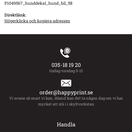
P1049567_hunddekal_hund_bil_58
Direktlänk:
Högerklicka och kopiera adressen
035-18 19 20
tisdag-torsdag 9-12
order@happyprint.se
Vi svarar så snart vi kan, ibland kan det ta någon dag om vi har
mycket att stå i i skyltverkstan
Handla