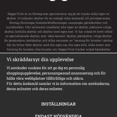
Happy Print är en företag som specialiserar sig på att trycka olika typer av
skyltar. Vi erbjuder skyltar för en mängd olika ändamål, till privatpersoner,
företag, föreningar, bostadsrättsföreningar, campingar, gårdsbutiker och
turistbutiker. Vårt sortiment innefattar alla typer av skyltar, inklusive roliga
skyltar, hotfulla skyltar och skyltar med egen text. Vi har också ett brett utbud
av specialiserade skyltar, som "akta-barnen" skyltar, jaktskyltar, roliga skyltar
för pensionärer, kattskyltar och olika varianter av "varning för hunden"-skyltar
där du hittar både skyltar med din egen ras, din egen bild, olika texter som
Varning för hunden, lösa hundar osv. Happy Print trycker också hästskyltar,
transportdekaler och boxsskyltar samt dekaler till ditt hästsläp med namn och
Vi skräddarsyr din upplevelse
svensk flagga. Vi har ett stort utbud av skyltar för privata tomt, privat område,
privat väg och privat gård. För företag erbjuder de alla typer av skyltar,
inklusive vägvisningsskyltar, laddskyltar för elbilar, personligt utformade
Vi använder cookies för att ge dig en personlig
skyltar och olika typer av informationsskyltar. Happy Print har dessutom
shoppingupplevelse, personanpassad annonsering och för
Sveriges största sortiment av privat brygga skyltar, badplatsskyltar,
hålla våra webbplatser tillförlitliga och säkra.
hundbadskyltar och mycket mer. Våra skyltar finns i en mängd olika stilar,
För detta ändamål samlar vi in information om användarna,
inklusive varningsskyltar, vackra gammeldags skyltar i emaljstil och
deras mönster och deras enheter.
personligt utformade skyltar.
INSTÄLLNINGAR
ENDAST NÖDVÄNDIGA