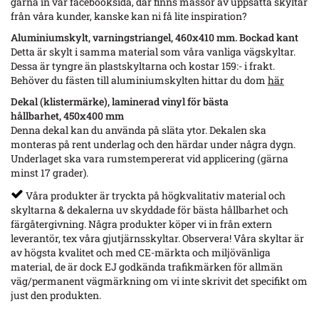
gärna in vår facebooksida, där finns massor av uppsatta skyltar
från våra kunder, kanske kan ni få lite inspiration?
Aluminiumskylt, varningstriangel, 460x410 mm. Bockad kant
Detta är skylt i samma material som våra vanliga vägskyltar.
Dessa är tyngre än plastskyltarna och kostar 159:- i frakt.
Behöver du fästen till aluminiumskylten hittar du dom
här
Dekal (klistermärke), laminerad vinyl för bästa
hållbarhet, 450x400 mm
Denna dekal kan du använda på släta ytor. Dekalen ska
monteras på rent underlag och den härdar under några dygn.
Underlaget ska vara rumstempererat vid applicering (gärna
minst 17 grader).
Våra produkter är tryckta på högkvalitativ material och
skyltarna & dekalerna uv skyddade för bästa hållbarhet och
färgåtergivning. Några produkter köper vi in från extern
leverantör, tex våra gjutjärnsskyltar. Observera! Våra skyltar är
av högsta kvalitet och med CE-märkta och miljövänliga
material, de är dock EJ godkända trafikmärken för allmän
väg/permanent vägmärkning om vi inte skrivit det specifikt om
just den produkten.