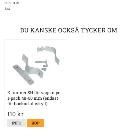
2019-11-21
Åsa
DU KANSKE OCKSÅ TYCKER OM
Klammer SH för vägstolpe
1-pack 48-60 mm (endast
för bockad aluskylt)
110 kr
INFO
KÖP