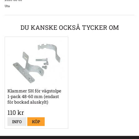
Uta
DU KANSKE OCKSÅ TYCKER OM
Klammer SH för vägstolpe
1-pack 48-60 mm (endast
för bockad aluskylt)
110 kr
INFO
KÖP