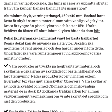
gärna in vår facebooksida, där finns massor av uppsatta skyltar
från våra kunder, kanske kan ni få lite inspiration?
Aluminiumskylt, varningstriangel, 460x410 mm. Bockad kant
Detta är skylt i samma material som våra vanliga vägskyltar.
Dessa är tyngre än plastskyltarna och kostar 159:- i frakt.
Behöver du fästen till aluminiumskylten hittar du dom
här
Dekal (klistermärke), laminerad vinyl för bästa hållbarhet
Denna dekal kan du använda på släta ytor. Dekalen ska
monteras på rent underlag och den härdar under några dygn.
Underlaget ska vara rumstempererat vid applicering (gärna
minst 17 grader).
Våra produkter är tryckta på högkvalitativ material och
skyltarna & dekalerna uv skyddade för bästa hållbarhet och
färgåtergivning. Några produkter köper vi in från extern
leverantör, tex våra gjutjärnsskyltar. Observera! Våra skyltar är
av högsta kvalitet och med CE-märkta och miljövänliga
material, de är dock EJ godkända trafikmärken för allmän
väg/permanent vägmärkning om vi inte skrivit det specifikt om
just den produkten.
Frakt 69:-* Fri frakt över 1599:-