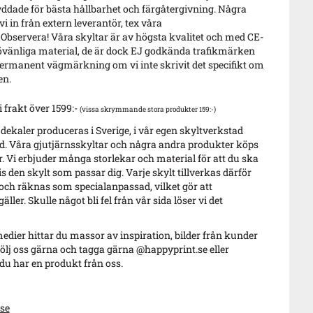
ddade för bästa hållbarhet och färgåtergivning. Några
i in från extern leverantör, tex våra
 Observera! Våra skyltar är av högsta kvalitet och med CE-
vänliga material, de är dock EJ godkända trafikmärken
ermanent vägmärkning om vi inte skrivit det specifikt om
en.
i frakt över 1599:-
(vissa skrymmande stora produkter 159:-)
 dekaler produceras i Sverige, i vår egen skyltverkstad
. Våra gjutjärnsskyltar och några andra produkter köps
r. Vi erbjuder många storlekar och material för att du ska
s den skylt som passar dig. Varje skylt tillverkas därför
 och räknas som specialanpassad, vilket gör att
äller. Skulle något bli fel från vår sida löser vi det
edier hittar du massor av inspiration, bilder från kunder
ölj oss gärna och tagga gärna @happyprint.se eller
u har en produkt från oss.
se