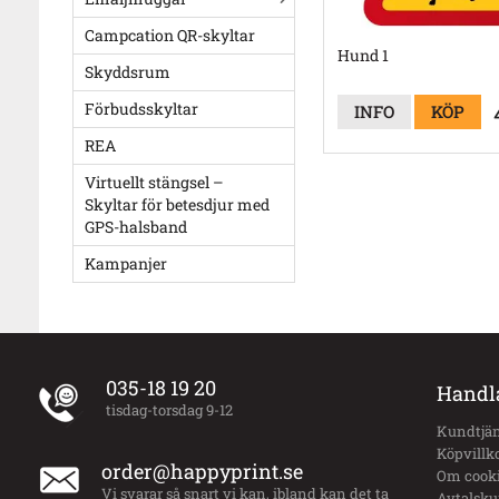
Campcation QR-skyltar
Hund 1
Skyddsrum
Förbudsskyltar
INFO
KÖP
REA
Virtuellt stängsel –
Skyltar för betesdjur med
GPS-halsband
Kampanjer
035-18 19 20
Handl
tisdag-torsdag 9-12
Kundtjän
Köpvillk
order@happyprint.se
Om cook
Vi svarar så snart vi kan, ibland kan det ta
Avtalsk