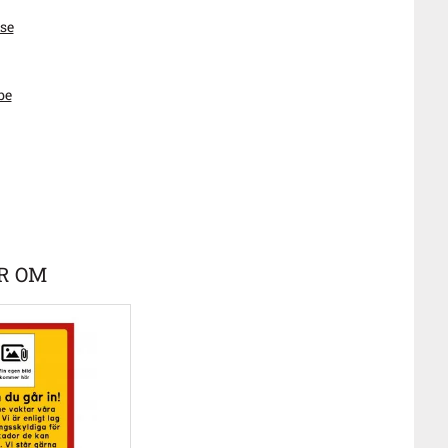
se
be
R OM