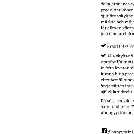
dekalerna uv sky
produkter köper v
gjutjärnsskyltar.
märkta och miljö
för allmän väg/p
just den produkt
Frakt 69:-* Fr
Alla skyltar &
utanför Halmstad
in från leverantö
kunna hitta preci
efter beställning
ångerrätten inte g
självklart direkt.
På våra sociala m
samt tävlingar. F
#happyprint om d
@happyprint.