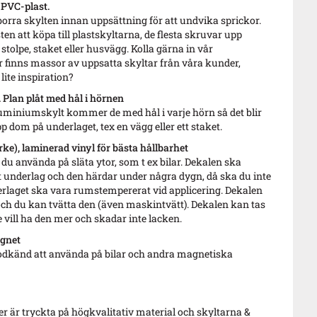
 PVC-plast.
borra skylten innan uppsättning för att undvika sprickor.
sten att köpa till plastskyltarna, de flesta skruvar upp
 stolpe, staket eller husvägg. Kolla gärna in vår
r finns massor av uppsatta skyltar från våra kunder,
lite inspiration?
Plan plåt med hål i hörnen
luminiumskylt kommer de med hål i varje hörn så det blir
pp dom på underlaget, tex en vägg eller ett staket.
ke), laminerad vinyl för bästa hållbarhet
u använda på släta ytor, som t ex bilar. Dekalen ska
 underlag och den härdar under några dygn, då ska du inte
derlaget ska vara rumstempererat vid applicering. Dekalen
 och du kan tvätta den (även maskintvätt). Dekalen kan tas
 vill ha den mer och skadar inte lacken.
gnet
odkänd att använda på bilar och andra magnetiska
 är tryckta på högkvalitativ material och skyltarna &