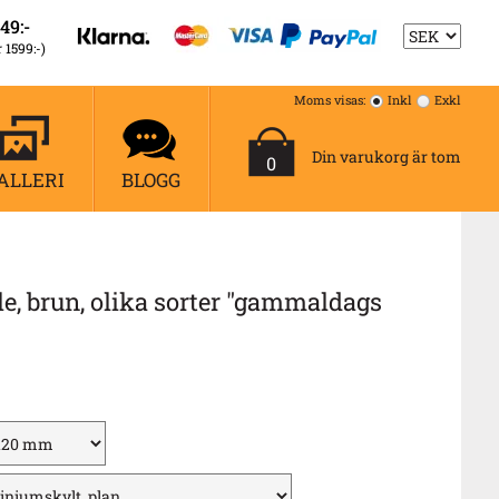
49:-
r 1599:-)
Moms visas:
Inkl
Exkl
Din varukorg är tom
0
ALLERI
BLOGG
e, brun, olika sorter "gammaldags