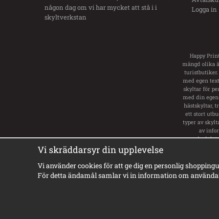
någon dag om vi har mycket att stå i i
Logga in
skyltverkstan
Happy Print
mängd olika än
turistbutiker.
med egen text.
skyltar för pe
med din egen 
hästskyltar, 
ett stort utb
typer av skylt
av info
badplats
va
Vi skräddarsyr din upplevelse
Vi använder cookies för att ge dig en personlig shoppingu
För detta ändamål samlar vi in information om användar