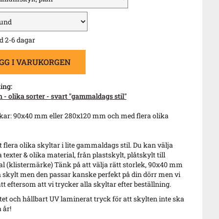
d 2-6 dagar
GG I VARUKORGEN
ing:
- olika sorter - svart "gammaldags stil"
lekar: 90x40 mm eller 280x120 mm och med flera olika
 flera olika skyltar i lite gammaldags stil. Du kan välja
 texter & olika material, från plastskylt, plåtskylt till
l (klistermärke) Tänk på att välja rätt storlek, 90x40 mm
en skylt men den passar kanske perfekt på din dörr men vi
t eftersom att vi trycker alla skyltar efter beställning.
itet och hållbart UV laminerat tryck för att skylten inte ska
 år!