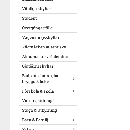
Vänliga skyltar
Student
Övergångsställe
Vägvisningsskyltar
Vägmärken autentiska
Almanackor / Kalendrar
Gjutjärnsskyltar
Badplats, hamn, båt,
brygga & fiske
Förskola & skola
Varningstriangel
Stuga & Uthyrning
Barn & Familj
Yrken