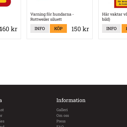
Varning för hundarna -
Här vaktar v
Rottweiler siluett
bild)
460 kr
150 kr
INFO
KÖP
INFO
a
Information
st
Galleri
or
Om oss
ies
Press
und
FAQ