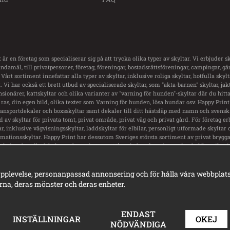
 är en företag som specialiserar sig på att trycka olika typer av skyltar. Vi erbjuder sk
damål, till privatpersoner, företag, föreningar, bostadsrättsföreningar, campingar, g
 Vårt sortiment innefattar alla typer av skyltar, inklusive roliga skyltar, hotfulla skyl
 Vi har också ett brett utbud av specialiserade skyltar, som "akta-barnen" skyltar, jakt
nsionärer, kattskyltar och olika varianter av "varning för hunden"-skyltar där du hitt
ras, din egen bild, olika texter som Varning för hunden, lösa hundar osv. Happy Print
transportdekaler och boxsskyltar samt dekaler till ditt hästsläp med namn och svensk 
ud av skyltar för privata tomt, privat område, privat väg och privat gård. För företag er
ar, inklusive vägvisningsskyltar, laddskyltar för elbilar, personligt utformade skyltar 
rmationsskyltar. Happy Print har dessutom Sveriges största sortiment av privat brygga 
skyltar, hundbadskyltar och mycket mer. Våra skyltar finns i en mängd olika stilar, 
rningsskyltar, vackra gammeldags skyltar i emaljstil och personligt utformade skylt
pplevelse, personanpassad annonsering och för hålla våra webbplatser 
na, deras mönster och deras enheter.
ENDAST
INSTÄLLNINGAR
OKEJ
NÖDVÄNDIGA
© Happy Print 2025