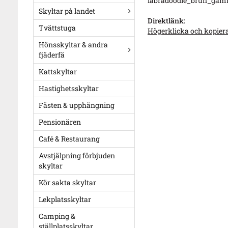
labradoodle_brun_gam
Skyltar på landet
Direktlänk:
Tvättstuga
Högerklicka och kopier
Hönsskyltar & andra
fjäderfä
Kattskyltar
Hastighetsskyltar
Fästen & upphängning
Pensionären
Café & Restaurang
Avstjälpning förbjuden
skyltar
Kör sakta skyltar
Lekplatsskyltar
Camping &
ställplatsskyltar