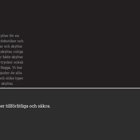
yltar för en
årdsbutiker och
tar och skyltar
skyltar, roliga
ar både skyltar
 trycker också
flagga. Vi har
bjuder de alla
och olika typer
skyltar,
inklusive
ar.
tillförlitliga och säkra.