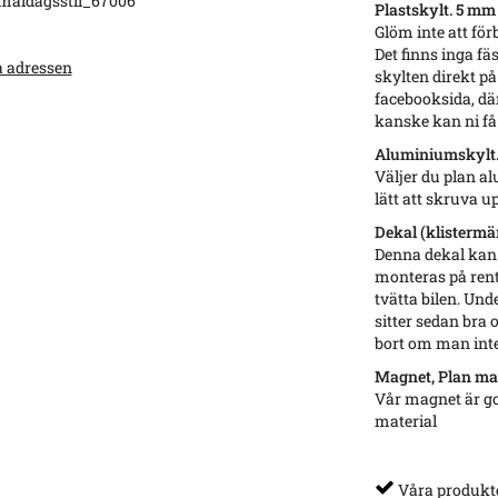
maldagsstil_67006
Plastskylt. 5 mm
Glöm inte att för
Det finns inga fä
a adressen
skylten direkt på
facebooksida, dä
kanske kan ni få 
Aluminiumskylt. 
Väljer du plan a
lätt att skruva u
Dekal (klistermär
Denna dekal kan d
monteras på rent
tvätta bilen. Un
sitter sedan bra
bort om man inte
Magnet, Plan ma
Vår magnet är g
material
Våra produkter