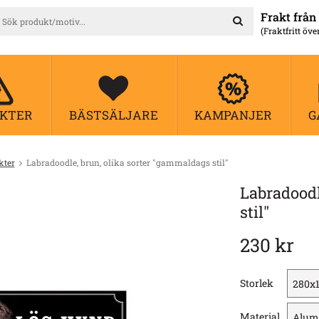
Frakt från 
(Fraktfritt öve
KTER
BÄSTSÄLJARE
KAMPANJER
G
kter
Labradoodle, brun, olika sorter "gammaldags stil"
Labradoodl
stil"
230 kr
Storlek
Material