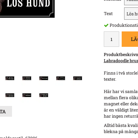
Text
Produktionsti
LÄ
Produktbeskrivn
Labradoodle brun 
Finns i två stor
texter.
Här har vi samlat
mellan flera olika
magnet eller deka
är en väldigt lit
STA
har ingen returrät
Alltid bästa kval
blekna på många