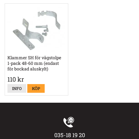
Klammer SH för vägstolpe
1-pack 48-60 mm (endast
för bockad aluskylt)
110 kr
INFO
KÖP
035-18 19 20