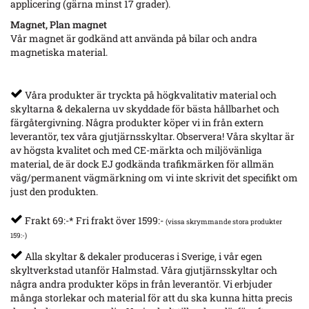
applicering (gärna minst 17 grader).
Magnet, Plan magnet
Vår magnet är godkänd att använda på bilar och andra
magnetiska material.
Våra produkter är tryckta på högkvalitativ material och
skyltarna & dekalerna uv skyddade för bästa hållbarhet och
färgåtergivning. Några produkter köper vi in från extern
leverantör, tex våra gjutjärnsskyltar. Observera! Våra skyltar är
av högsta kvalitet och med CE-märkta och miljövänliga
material, de är dock EJ godkända trafikmärken för allmän
väg/permanent vägmärkning om vi inte skrivit det specifikt om
just den produkten.
Frakt 69:-* Fri frakt över 1599:-
(vissa skrymmande stora produkter
159:-)
Alla skyltar & dekaler produceras i Sverige, i vår egen
skyltverkstad utanför Halmstad. Våra gjutjärnsskyltar och
några andra produkter köps in från leverantör. Vi erbjuder
många storlekar och material för att du ska kunna hitta precis