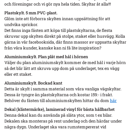
och föreningar och vi gör nya hela tiden. Skyltar åt alla!!!
Plastskylt. 5 mm PVC-plast.
Glöm inte att förborra skylten innan uppsättning för att
undvika sprickor.
Det finns inga fästen att köpa till plastskyltarna, de flesta
skruvar upp skylten direkt på stolpe, staket eller husvägg. Kolla
gärna in vår facebooksida, där finns massor av uppsatta skyltar
från våra kunder, kanske kan ni få lite inspiration?
Aluminiumskylt. Plan plåt med hål i hörnen
Väljer du plan aluminiumskylt kommer de med hål i varje hörn
så det blir lätt att skruva upp dom på underlaget, tex en vägg
eller ett staket.
Aluminiumskylt. Bockad kant
Detta är skylt i samma material som våra vanliga vägskyltar.
Dessa är tyngre än plastskyltarna och kostar 159:- i frakt.
Behöver du fästen till aluminiumskylten hittar du dom
här
Dekal (klistermärke), laminerad vinyl för bästa hållbarhet
Denna dekal kan du använda på släta ytor, som t ex bilar.
Dekalen ska monteras på rent underlag och den härdar under
några dygn. Underlaget ska vara rumstempererat vid