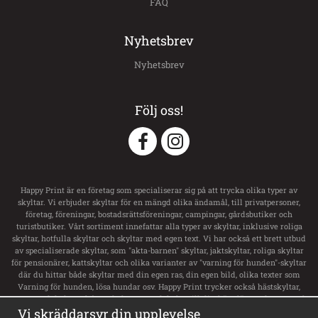
FAQ
Nyhetsbrev
Nyhetsbrev
Följ oss!
Happy Print är en företag som specialiserar sig på att trycka olika typer av
skyltar. Vi erbjuder skyltar för en mängd olika ändamål, till privatpersoner,
företag, föreningar, bostadsrättsföreningar, campingar, gårdsbutiker och
turistbutiker. Vårt sortiment innefattar alla typer av skyltar, inklusive roliga
skyltar, hotfulla skyltar och skyltar med egen text. Vi har också ett brett utbud
av specialiserade skyltar, som "akta-barnen" skyltar, jaktskyltar, roliga skyltar
för pensionärer, kattskyltar och olika varianter av "varning för hunden"-skyltar
där du hittar både skyltar med din egen ras, din egen bild, olika texter som
Varning för hunden, lösa hundar osv. Happy Print trycker också hästskyltar,
transportdekaler och boxsskyltar samt dekaler till ditt hästsläp med namn och
svensk flagga. Vi har ett stort utbud av skyltar för privata tomt, privat område,
Vi skräddarsyr din upplevelse