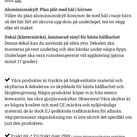
dom
här
Aluminiumskylt. Plan plåt med hål i hörnen
Väljer du plan aluminiumskylt kommer de med hål i varje hörn
så det blir lätt att skruva upp dom på underlaget, tex en vägg
eller ett staket.
Dekal (klistermärke), laminerad vinyl för bästa hållbarhet
Denna dekal kan du använda på släta ytor. Dekalen ska
monteras på rent underlag och den härdar under några dygn.
Underlaget ska vara rumstempererat vid applicering (gärna
minst 17 grader).
Våra produkter är tryckta på högkvalitativ material och
skyltarna & dekalerna uv skyddade för bästa hållbarhet och
färgåtergivning. Några produkter köper vi in från extern
leverantör, tex våra gjutjärnsskyltar. Observera! Våra skyltar är
av högsta kvalitet och med CE-märkta och miljövänliga
material, de är dock EJ godkända trafikmärken för allmän
väg/permanent vägmärkning om vi inte skrivit det specifikt om
just den produkten.
Frakt 69:-* Fri frakt över 1599:-
(vissa skrymmande stora produkter