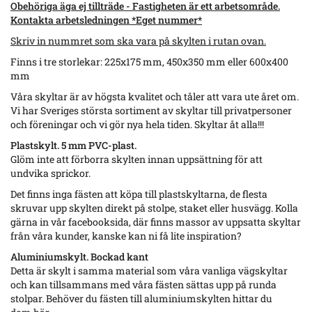
Obehöriga äga ej tillträde - Fastigheten är ett arbetsområde.
Kontakta arbetsledningen *Eget nummer*
Skriv in nummret som ska vara på skylten i rutan ovan.
Finns i tre storlekar: 225x175 mm, 450x350 mm eller 600x400
mm
Våra skyltar är av högsta kvalitet och tåler att vara ute året om.
Vi har Sveriges största sortiment av skyltar till privatpersoner
och föreningar och vi gör nya hela tiden. Skyltar åt alla!!!
Plastskylt. 5 mm PVC-plast.
Glöm inte att förborra skylten innan uppsättning för att
undvika sprickor.
Det finns inga fästen att köpa till plastskyltarna, de flesta
skruvar upp skylten direkt på stolpe, staket eller husvägg. Kolla
gärna in vår facebooksida, där finns massor av uppsatta skyltar
från våra kunder, kanske kan ni få lite inspiration?
Aluminiumskylt
. Bockad kant
Detta är skylt i samma material som våra vanliga vägskyltar
och kan tillsammans med våra fästen sättas upp på runda
stolpar. Behöver du fästen till aluminiumskylten hittar du