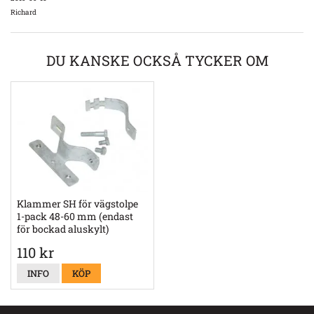
Richard
DU KANSKE OCKSÅ TYCKER OM
Klammer SH för vägstolpe
1-pack 48-60 mm (endast
för bockad aluskylt)
110 kr
INFO
KÖP