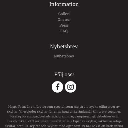
Information
Galleri
Om oss
Press
FAQ
Nyhetsbrev
Nyhetsbrev
Följ oss!
Happy Print är en företag som specialiserar sig på att trycka olika typer av
skyltar. Vi erbjuder skyltar för en mängd olika ändamål, till privatpersoner,
företag, föreningar, bostadsrättsföreningar, campingar, gårdsbutiker och
turistbutiker. Vårt sortiment innefattar alla typer av skyltar, inklusive roliga
skyltar, hotfulla skyltar och skyltar med egen text. Vi har också ett brett utbud