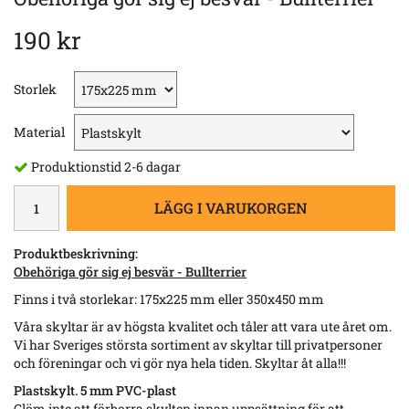
190 kr
Storlek
Material
Produktionstid 2-6 dagar
LÄGG I VARUKORGEN
Produktbeskrivning:
Obehöriga gör sig ej besvär - Bullterrier​
Finns i två storlekar: 175x225 mm eller 350x450 mm
Våra skyltar är av högsta kvalitet och tåler att vara ute året om.
Vi har Sveriges största sortiment av skyltar till privatpersoner
och föreningar och vi gör nya hela tiden. Skyltar åt alla!!!
Plastskylt. 5 mm PVC-plast
Glöm inte att förborra skylten innan uppsättning för att