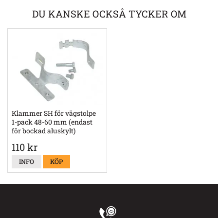
DU KANSKE OCKSÅ TYCKER OM
Klammer SH för vägstolpe
1-pack 48-60 mm (endast
för bockad aluskylt)
110 kr
INFO
KÖP