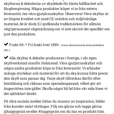
skyltarna & dekalerna uv skyddade för bästa hållbarhet och
färgåtergivning. Några produkter köper vi in från extern
leverantör, tex våra gjutjärnsskyltar. Observera! Våra skyltar är
av högsta kvalitet och med CE-märkta och miljövänliga
material, de är dock EJ godkända trafikmärken för allmän
väg/permanent vägmärkning om vi inte skrivit det specifikt om
just den produkten.
Frakt 69:-* Fri frakt över 1599:-
(vissa skrymmande stora produkter
159:-)
Alla skyltar & dekaler produceras i Sverige, i vår egen
skyltverkstad utanför Halmstad. Våra gjutjärnsskyltar och
några andra produkter köps in från leverantör. Vi erbjuder
många storlekar och material för att du ska kunna hitta precis
den skylt som passar dig. Varje skylt tillverkas därför efter
beställning och räknas som specialanpassad, vilket gör att
ångerrätten inte gäller. Skulle något bli fel från vår sida löser vi
det självklart direkt.
På våra sociala medier hittar du massor av inspiration, bilder
från kunder samt tävlingar. Följ oss gärna och tagga gärna
@happyprint.se eller #happyprint om du har en produkt från