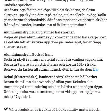
undvika sprickor.
Det finns inga fästen att köpa till plastskyltarna, de flesta
skruvar upp skylten direkt på stolpe, staket eller husvägg. Kolla
gärna in vår facebooksida, där finns massor av uppsatta skyltar
från våra kunder, kanske kan ni få lite inspiration?
Aluminiumskylt. Plan plåt med hål i hörnen
Väljer du plan aluminiumskylt kommer de med hål i varje hörn
så det blir lätt att skruva upp dom på underlaget, tex en vägg
eller ett staket.
Aluminiumskylt. Bockad kant
Detta är skylt i samma material som våra vanliga vägskyltar.
Dessa är tyngre än plastskyltarna och kostar 159:- i frakt.
Behöver du fästen till aluminiumskylten hittar du dom
här
Dekal (klistermärke), laminerad vinyl för bästa hållbarhet
Denna dekal kan du använda på släta ytor. Dekalen ska
monteras på rent underlag och den härdar under några dygn.
Underlaget ska vara rumstempererat vid applicering (gärna
minst 17 grader).
Våra produkter är tryckta på högkvalitativ material och