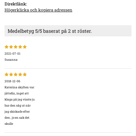
Direktlänk:
Högerklicka och kopiera adressen
Medelbetyg
5
/5 baserat på
2
st röster.
2021-07-01
Susanna
2018-12-06
Katerina skylten var
jättefin, inget att
klaga på jag visste ju
hur den såg ut när
jag skickade efter
den , jo en sak det
skulle