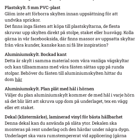
Plastskylt. 5 mm PVC-plast
Glöm inte att förborra skylten innan uppsättning för att
undvika sprickor.
Det finns inga fästen att köpa till plastskyltarna, de flesta
skruvar upp skylten direkt på stolpe, staket eller husvägg. Kolla
gärna in vår facebooksida, där finns massor av uppsatta skyltar
från våra kunder, kanske kan ni få lite inspiration?
Aluminiumskylt
. Bockad kant
Detta är skylt i samma material som våra vanliga vägskyltar
och kan tillsammans med våra fästen sättas upp på runda
stolpar. Behöver du fästen till aluminiumskylten hittar du
dom
här
Aluminiumskylt. Plan plåt med hål i hörnen
Väljer du plan aluminiumskylt kommer de med hål i varje hörn
så det blir lätt att skruva upp dom på underlaget, tex en vägg
eller ett staket.
Dekal (klistermärke), laminerad vinyl för bästa hållbarhet
Denna dekal kan du använda på släta ytor. Dekalen ska
monteras på rent underlag och den härdar under några dygn.
Underlaget ska vara rumstempererat vid applicering (gärna