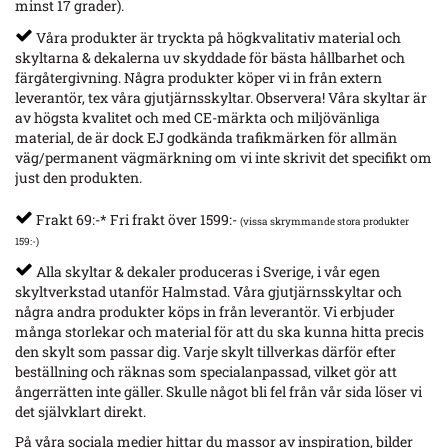
minst 17 grader).
Våra produkter är tryckta på högkvalitativ material och
skyltarna & dekalerna uv skyddade för bästa hållbarhet och
färgåtergivning. Några produkter köper vi in från extern
leverantör, tex våra gjutjärnsskyltar. Observera! Våra skyltar är
av högsta kvalitet och med CE-märkta och miljövänliga
material, de är dock EJ godkända trafikmärken för allmän
väg/permanent vägmärkning om vi inte skrivit det specifikt om
just den produkten.
Frakt 69:-* Fri frakt över 1599:-
(vissa skrymmande stora produkter
159:-)
Alla skyltar & dekaler produceras i Sverige, i vår egen
skyltverkstad utanför Halmstad. Våra gjutjärnsskyltar och
några andra produkter köps in från leverantör. Vi erbjuder
många storlekar och material för att du ska kunna hitta precis
den skylt som passar dig. Varje skylt tillverkas därför efter
beställning och räknas som specialanpassad, vilket gör att
ångerrätten inte gäller. Skulle något bli fel från vår sida löser vi
det självklart direkt.
På våra sociala medier hittar du massor av inspiration, bilder