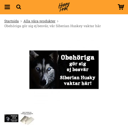
Startsida
Alla våra produkter
Obehöriga gör sig ej besvär, vår Siberian Huskey vaktar här