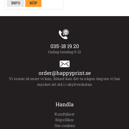
INFO
KÖP
035-18 19 20
tisdag-torsdag 9-12
order@happyprint.se
Vi svarar så snart vi kan, ibland kan det ta någon dag om vi har
mycket att stå i i skyltverkstan
Handla
Kundtjänst
Köpvillkor
Om cookies