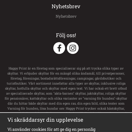
Nyhetsbrev
Nyhetsbrev
Följ oss!
Happy Print är en företag som specialiserar sig på att trycka olika typer av
skyltar. Vi erbjuder skyltar för en mängd olika ändamål, till privatpersoner,
företag, föreningar, bostadsrättsföreningar, campingar, gårdsbutiker och
turistbutiker. Vårt sortiment innefattar alla typer av skyltar, inklusive roliga
skyltar, hotfulla skyltar och skyltar med egen text. Vi har också ett brett utbud
av specialiserade skyltar, som "akta-barnen" skyltar, jaktskyltar, roliga skyltar
för pensionärer, kattskyltar och olika varianter av "varning för hunden"-skyltar
där du hittar både skyltar med din egen ras, din egen bild, olika texter som
Varning för hunden, lösa hundar osv. Happy Print trycker också hästskyltar,
transportdekaler och boxsskyltar samt dekaler till ditt hästsläp med namn och
svensk flagga. Vi har ett stort utbud av skyltar för privata tomt, privat område,
Vi skräddarsyr din upplevelse
privat väg och privat gård. För företag erbjuder de alla typer av skyltar,
inklusive vägvisningsskyltar, laddskyltar för elbilar, personligt utformade
Vi använder cookies för att ge dig en personlig