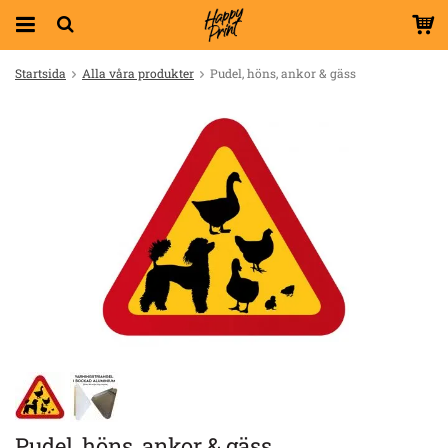
Startsida
Alla våra produkter
Pudel, höns, ankor & gäss
Pudel, höns, ankor & gäss