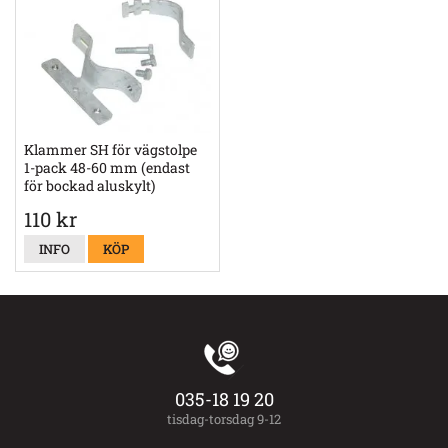
Klammer SH för vägstolpe
1-pack 48-60 mm (endast
för bockad aluskylt)
110 kr
INFO
KÖP
035-18 19 20
tisdag-torsdag 9-12