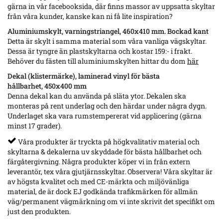
gärna in vår facebooksida, där finns massor av uppsatta skyltar
från våra kunder, kanske kan ni få lite inspiration?
Aluminiumskylt, varningstriangel, 460x410 mm. Bockad kant
Detta är skylt i samma material som våra vanliga vägskyltar.
Dessa är tyngre än plastskyltarna och kostar 159:- i frakt.
Behöver du fästen till aluminiumskylten hittar du dom
här
Dekal (klistermärke), laminerad vinyl för bästa
hållbarhet, 450x400 mm
Denna dekal kan du använda på släta ytor. Dekalen ska
monteras på rent underlag och den härdar under några dygn.
Underlaget ska vara rumstempererat vid applicering (gärna
minst 17 grader).
Våra produkter är tryckta på högkvalitativ material och
skyltarna & dekalerna uv skyddade för bästa hållbarhet och
färgåtergivning. Några produkter köper vi in från extern
leverantör, tex våra gjutjärnsskyltar. Observera! Våra skyltar är
av högsta kvalitet och med CE-märkta och miljövänliga
material, de är dock EJ godkända trafikmärken för allmän
väg/permanent vägmärkning om vi inte skrivit det specifikt om
just den produkten.