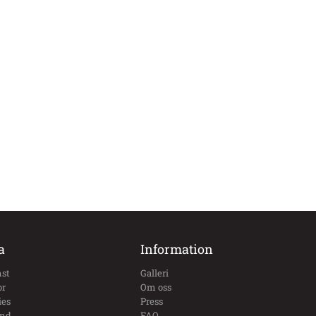
a
Information
st
Galleri
or
Om oss
ies
Press
und
FAQ