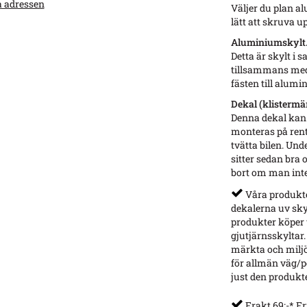
a adressen
Väljer du plan a
lätt att skruva u
Aluminiumskylt. 
Detta är skylt i
tillsammans med 
fästen till alum
Dekal (klistermä
Denna dekal kan d
monteras på rent
tvätta bilen. Un
sitter sedan bra
bort om man inte
Våra produkter
dekalerna uv sky
produkter köper v
gjutjärnsskyltar.
märkta och miljö
för allmän väg/p
just den produkt
Frakt 69:-* Fr