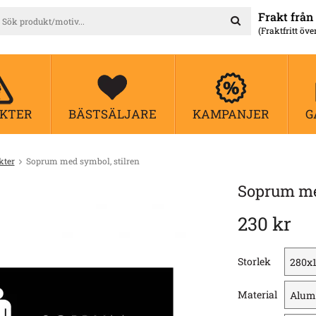
Frakt från 
(Fraktfritt öve
KTER
BÄSTSÄLJARE
KAMPANJER
G
kter
Soprum med symbol, stilren
Soprum med
230 kr
Storlek
Material