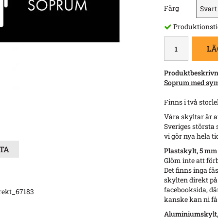
Färg
Produktionsti
LÄ
Produktbeskrivn
Soprum med symb
Finns i två stor
Våra skyltar är a
Sveriges största 
vi gör nya hela tid
STA
Plastskylt, 5 mm
Glöm inte att för
Det finns inga fä
skylten direkt på
facebooksida, dä
rekt_67183
kanske kan ni få 
Aluminiumskylt, 