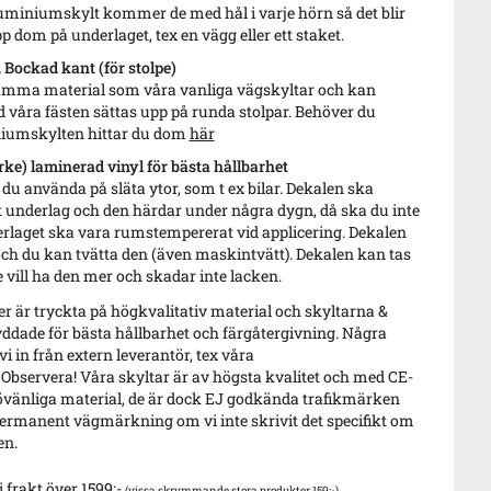
luminiumskylt kommer de med hål i varje hörn så det blir
pp dom på underlaget, tex en vägg eller ett staket.
Bockad kant (för stolpe)
 samma material som våra vanliga vägskyltar och kan
våra fästen sättas upp på runda stolpar. Behöver du
iniumskylten hittar du dom
här
rke) laminerad vinyl för bästa hållbarhet
u använda på släta ytor, som t ex bilar. Dekalen ska
 underlag och den härdar under några dygn, då ska du inte
derlaget ska vara rumstempererat vid applicering. Dekalen
 och du kan tvätta den (även maskintvätt). Dekalen kan tas
 vill ha den mer och skadar inte lacken.
 är tryckta på högkvalitativ material och skyltarna &
ddade för bästa hållbarhet och färgåtergivning. Några
i in från extern leverantör, tex våra
 Observera! Våra skyltar är av högsta kvalitet och med CE-
vänliga material, de är dock EJ godkända trafikmärken
ermanent vägmärkning om vi inte skrivit det specifikt om
en.
i frakt över 1599:-
(vissa skrymmande stora produkter 159:-)