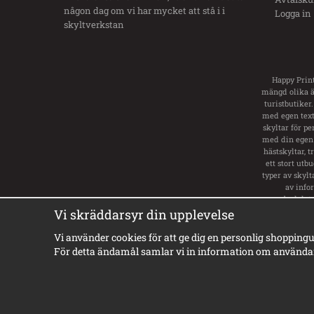
någon dag om vi har mycket att stå i i
Logga in
skyltverkstan
Happy Print
mängd olika än
turistbutiker.
med egen text.
skyltar för pe
med din egen 
hästskyltar, 
ett stort utb
typer av skylt
av info
badplats
va
Vi skräddarsyr din upplevelse
Vi använder cookies för att ge dig en personlig shoppingu
För detta ändamål samlar vi in information om användar