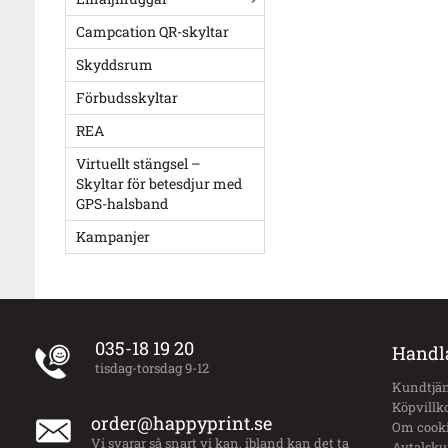
Campcation QR-skyltar
Skyddsrum
Förbudsskyltar
REA
Virtuellt stängsel –
Skyltar för betesdjur med
GPS-halsband
Kampanjer
035-18 19 20
Handl
tisdag-torsdag 9-12
Kundtjän
Köpvillk
order@happyprint.se
Om cook
Vi svarar så snart vi kan, ibland kan det ta
Avtalsk