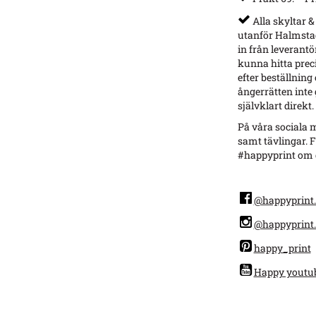
Alla skyltar &
utanför Halmstad
in från leverantö
kunna hitta preci
efter beställning
ångerrätten inte g
självklart direkt.
På våra sociala m
samt tävlingar. F
#happyprint om d
@happyprint.
@happyprint.
happy_print
Happy youtu