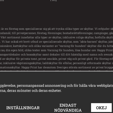
 är en företag som specialiserar sig på att trycka olika typer av skyltar. Vi erbjuder sk
damål, till privatpersoner, företag, föreningar, bostadsrättsföreningar, campingar, g
 Vårt sortiment innefattar alla typer av skyltar, inklusive roliga skyltar, hotfulla skyl
 Vi har också ett brett utbud av specialiserade skyltar, som "akta-barnen" skyltar, jakt
nsionärer, kattskyltar och olika varianter av "varning för hunden"-skyltar där du hitt
ras, din egen bild, olika texter som Varning för hunden, lösa hundar osv. Happy Print
transportdekaler och boxsskyltar samt dekaler till ditt hästsläp med namn och svensk 
ud av skyltar för privata tomt, privat område, privat väg och privat gård. För företag er
ar, inklusive vägvisningsskyltar, laddskyltar för elbilar, personligt utformade skyltar 
rmationsskyltar. Happy Print har dessutom Sveriges största sortiment av privat brygga 
skyltar, hundbadskyltar och mycket mer. Våra skyltar finns i en mängd olika stilar, 
rningsskyltar, vackra gammeldags skyltar i emaljstil och personligt utformade skylt
pplevelse, personanpassad annonsering och för hålla våra webbplatser 
na, deras mönster och deras enheter.
ENDAST
INSTÄLLNINGAR
OKEJ
NÖDVÄNDIGA
© Happy Print 2025