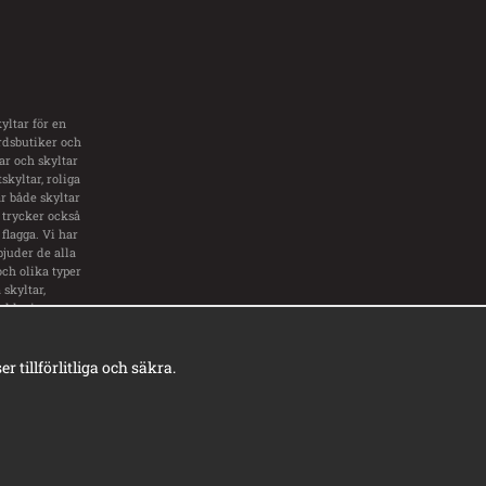
yltar för en
årdsbutiker och
tar och skyltar
skyltar, roliga
ar både skyltar
 trycker också
flagga. Vi har
bjuder de alla
och olika typer
skyltar,
inklusive
ar.
tillförlitliga och säkra.