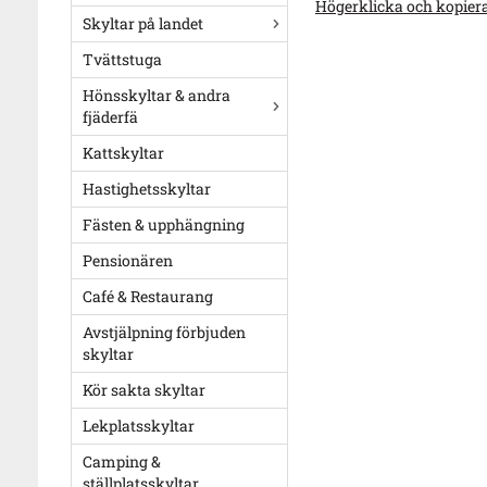
Högerklicka och kopier
Skyltar på landet
Tvättstuga
Hönsskyltar & andra
fjäderfä
Kattskyltar
Hastighetsskyltar
Fästen & upphängning
Pensionären
Café & Restaurang
Avstjälpning förbjuden
skyltar
Kör sakta skyltar
Lekplatsskyltar
Camping &
ställplatsskyltar