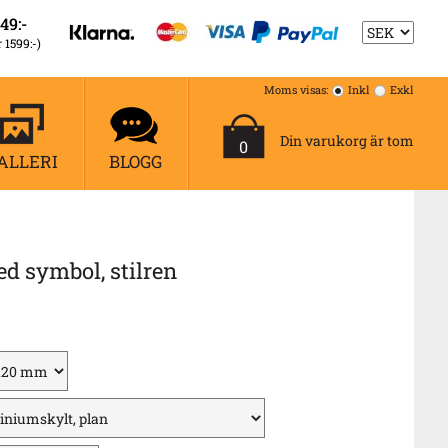
49:-
r 1599:-)
Moms visas:
Inkl
Exkl
Din varukorg är tom
0
ALLERI
BLOGG
 symbol, stilren