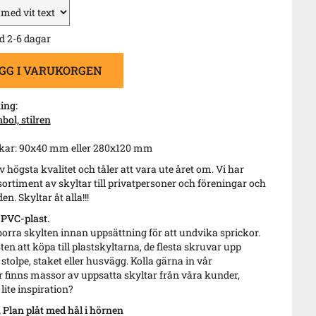
d 2-6 dagar
GG I VARUKORGEN
ing:
ol, stilren
lekar: 90x40 mm eller 280x120 mm
v högsta kvalitet och tåler att vara ute året om. Vi har
sortiment av skyltar till privatpersoner och föreningar och
en. Skyltar åt alla!!!
 PVC-plast.
borra skylten innan uppsättning för att undvika sprickor.
sten att köpa till plastskyltarna, de flesta skruvar upp
 stolpe, staket eller husvägg. Kolla gärna in vår
r finns massor av uppsatta skyltar från våra kunder,
lite inspiration?
Plan plåt med hål i hörnen