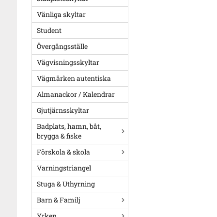
Vänliga skyltar
Student
Övergångsställe
Vägvisningsskyltar
Vägmärken autentiska
Almanackor / Kalendrar
Gjutjärnsskyltar
Badplats, hamn, båt,
brygga & fiske
Förskola & skola
Varningstriangel
Stuga & Uthyrning
Barn & Familj
Yrken