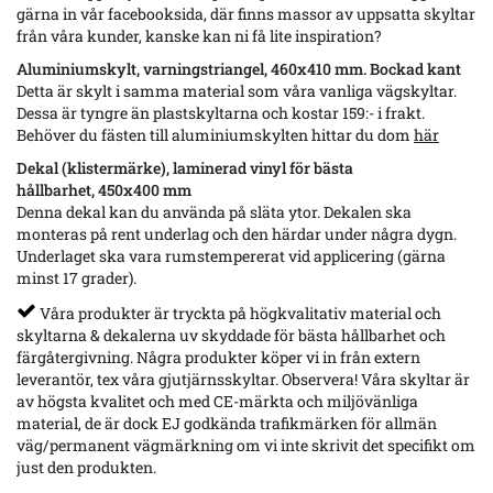
gärna in vår facebooksida, där finns massor av uppsatta skyltar
från våra kunder, kanske kan ni få lite inspiration?
Aluminiumskylt, varningstriangel, 460x410 mm. Bockad kant
Detta är skylt i samma material som våra vanliga vägskyltar.
Dessa är tyngre än plastskyltarna och kostar 159:- i frakt.
Behöver du fästen till aluminiumskylten hittar du dom
här
Dekal (klistermärke), laminerad vinyl för bästa
hållbarhet, 450x400 mm
Denna dekal kan du använda på släta ytor. Dekalen ska
monteras på rent underlag och den härdar under några dygn.
Underlaget ska vara rumstempererat vid applicering (gärna
minst 17 grader).
Våra produkter är tryckta på högkvalitativ material och
skyltarna & dekalerna uv skyddade för bästa hållbarhet och
färgåtergivning. Några produkter köper vi in från extern
leverantör, tex våra gjutjärnsskyltar. Observera! Våra skyltar är
av högsta kvalitet och med CE-märkta och miljövänliga
material, de är dock EJ godkända trafikmärken för allmän
väg/permanent vägmärkning om vi inte skrivit det specifikt om
just den produkten.