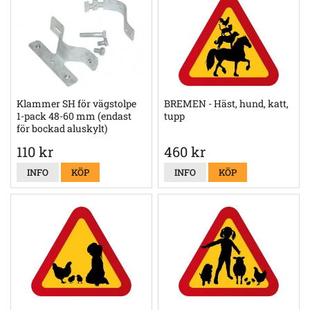
Klammer SH för vägstolpe
BREMEN - Häst, hund, katt,
1-pack 48-60 mm (endast
tupp
för bockad aluskylt)
110 kr
460 kr
INFO
KÖP
INFO
KÖP