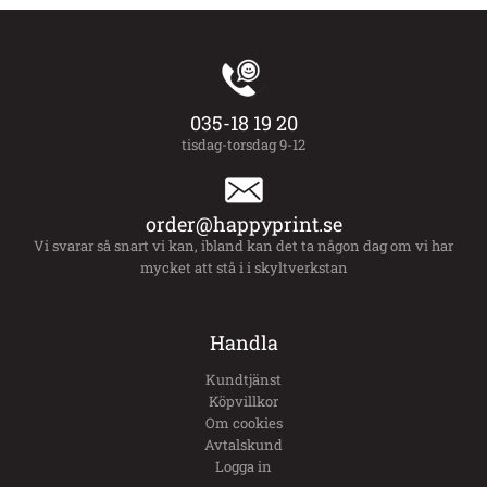
035-18 19 20
tisdag-torsdag 9-12
order@happyprint.se
Vi svarar så snart vi kan, ibland kan det ta någon dag om vi har
mycket att stå i i skyltverkstan
Handla
Kundtjänst
Köpvillkor
Om cookies
Avtalskund
Logga in