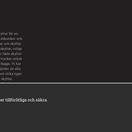
yltar för en
årdsbutiker och
tar och skyltar
skyltar, roliga
ar både skyltar
 trycker också
flagga. Vi har
bjuder de alla
och olika typer
skyltar,
inklusive
ar.
tillförlitliga och säkra.