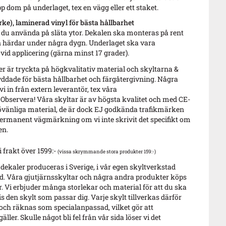
pp dom på underlaget, tex en vägg eller ett staket.
ke), laminerad vinyl för bästa hållbarhet
du använda på släta ytor. Dekalen ska monteras på rent
 härdar under några dygn. Underlaget ska vara
id applicering (gärna minst 17 grader).
 är tryckta på högkvalitativ material och skyltarna &
ddade för bästa hållbarhet och färgåtergivning. Några
i in från extern leverantör, tex våra
 Observera! Våra skyltar är av högsta kvalitet och med CE-
vänliga material, de är dock EJ godkända trafikmärken
ermanent vägmärkning om vi inte skrivit det specifikt om
en.
i frakt över 1599:-
(vissa skrymmande stora produkter 159:-)
 dekaler produceras i Sverige, i vår egen skyltverkstad
. Våra gjutjärnsskyltar och några andra produkter köps
r. Vi erbjuder många storlekar och material för att du ska
s den skylt som passar dig. Varje skylt tillverkas därför
 och räknas som specialanpassad, vilket gör att
äller. Skulle något bli fel från vår sida löser vi det