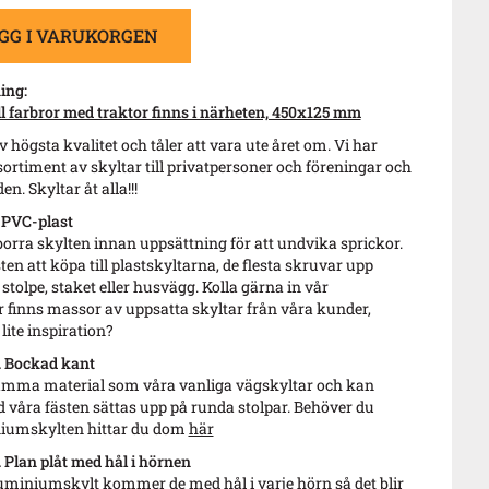
GG I VARUKORGEN
ing:
 farbror med traktor finns i närheten, 450x125 mm
v högsta kvalitet och tåler att vara ute året om. Vi har
sortiment av skyltar till privatpersoner och föreningar och
en. Skyltar åt alla!!!
 PVC-plast
borra skylten innan uppsättning för att undvika sprickor.
sten att köpa till plastskyltarna, de flesta skruvar upp
 stolpe, staket eller husvägg. Kolla gärna in vår
r finns massor av uppsatta skyltar från våra kunder,
lite inspiration?
 Bockad kant
 samma material som våra vanliga vägskyltar och kan
våra fästen sättas upp på runda stolpar. Behöver du
iniumskylten hittar du dom
här
Plan plåt med hål i hörnen
luminiumskylt kommer de med hål i varje hörn så det blir