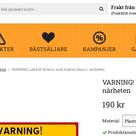
Frakt från 
(Fraktfritt öve
KTER
BÄSTSÄLJARE
KAMPANJER
G
kter
VARNING! Lekfull farbror med traktor finns i närheten
VARNING! L
närheten
190 kr
Material
Produktionsti