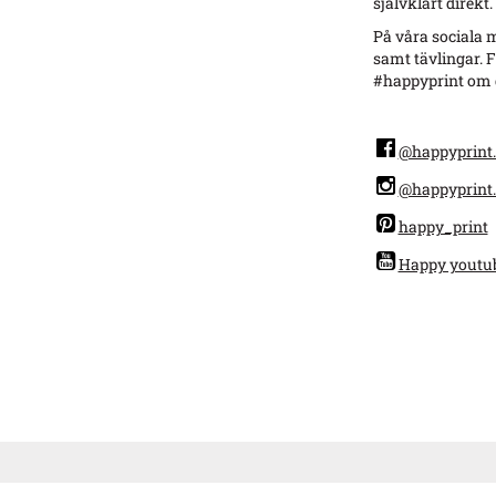
självklart direkt.
På våra sociala m
samt tävlingar. F
#happyprint om d
@happyprint.
@happyprint.
happy_print
Happy youtu