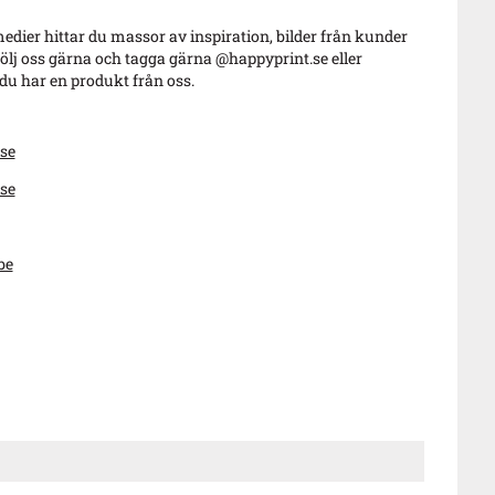
edier hittar du massor av inspiration, bilder från kunder
ölj oss gärna och tagga gärna @happyprint.se eller
u har en produkt från oss.
se
se
be