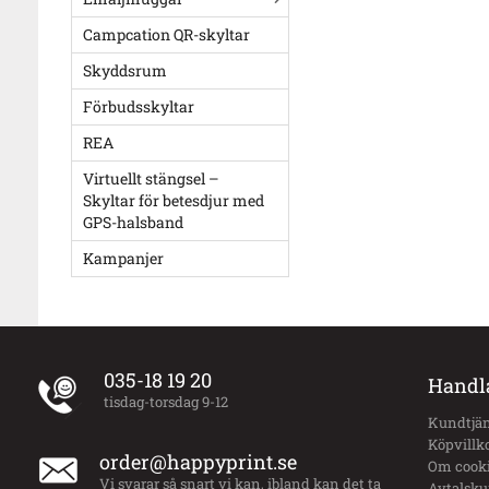
Campcation QR-skyltar
Skyddsrum
Förbudsskyltar
REA
Virtuellt stängsel –
Skyltar för betesdjur med
GPS-halsband
Kampanjer
035-18 19 20
Handl
tisdag-torsdag 9-12
Kundtjän
Köpvillk
order@happyprint.se
Om cook
Vi svarar så snart vi kan, ibland kan det ta
Avtalsk