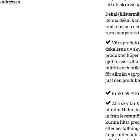
a adressen
lätt att skruva u
Dekal (klistermär
Denna dekal kan 
underlag och den
rumstempererat v
Våra produkter
dekalerna uv sky
produkter köper v
gjutjärnsskyltar.
märkta och miljö
för allmän väg/p
just den produkt
Frakt 69:-* Fr
Alla skyltar &
utanför Halmstad
in från leverantö
kunna hitta preci
efter beställning
ångerrätten inte g