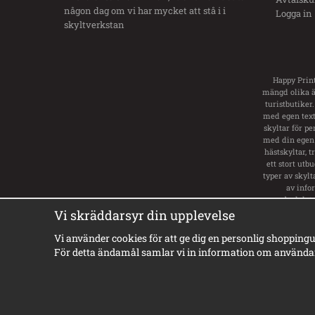
någon dag om vi har mycket att stå i i
Logga in
skyltverkstan
Happy Print
mängd olika än
turistbutiker.
med egen text.
skyltar för pe
med din egen 
hästskyltar, 
ett stort utb
typer av skylt
av info
badplats
va
Vi skräddarsyr din upplevelse
Vi använder cookies för att ge dig en personlig shoppingu
För detta ändamål samlar vi in information om användar