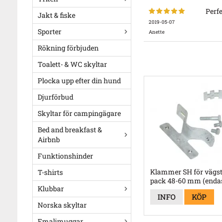
Perf
Jakt & fiske
2019-05-07
Sporter
Anette
Rökning förbjuden
Toalett- & WC skyltar
Plocka upp efter din hund
Djurförbud
Skyltar för campingägare
Bed and breakfast &
Airbnb
Funktionshinder
Klammer SH för vägst
T-shirts
pack 48-60 mm (endas
Klubbar
bockad aluskylt)
INFO
KÖP
Norska skyltar
Emaljmuggar