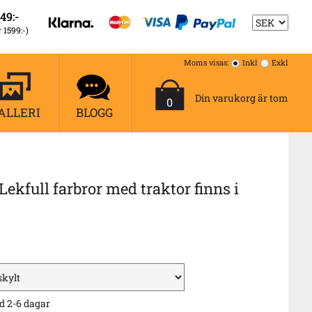
49:-
r 1599:-)
Moms visas:
Inkl
Exkl
Din varukorg är tom
0
ALLERI
BLOGG
ekfull farbror med traktor finns i
d 2-6 dagar