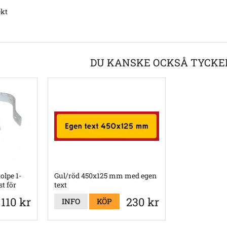
ekt
DU KANSKE OCKSÅ TYCKE
olpe 1-
Gul/röd 450x125 mm med egen
t för
text
110 kr
230 kr
INFO
KÖP