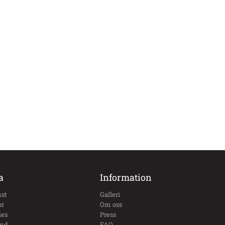
a
Information
st
Galleri
or
Om oss
ies
Press
und
FAQ