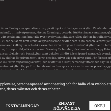
 är en företag som specialiserar sig på att trycka olika typer av skyltar. Vi erbjuder sk
damål, till privatpersoner, företag, föreningar, bostadsrättsföreningar, campingar, g
 Vårt sortiment innefattar alla typer av skyltar, inklusive roliga skyltar, hotfulla skyl
 Vi har också ett brett utbud av specialiserade skyltar, som "akta-barnen" skyltar, jakt
nsionärer, kattskyltar och olika varianter av "varning för hunden"-skyltar där du hitt
ras, din egen bild, olika texter som Varning för hunden, lösa hundar osv. Happy Print
transportdekaler och boxsskyltar samt dekaler till ditt hästsläp med namn och svensk 
ud av skyltar för privata tomt, privat område, privat väg och privat gård. För företag er
ar, inklusive vägvisningsskyltar, laddskyltar för elbilar, personligt utformade skyltar 
rmationsskyltar. Happy Print har dessutom Sveriges största sortiment av privat brygga 
skyltar, hundbadskyltar och mycket mer. Våra skyltar finns i en mängd olika stilar, 
rningsskyltar, vackra gammeldags skyltar i emaljstil och personligt utformade skylt
pplevelse, personanpassad annonsering och för hålla våra webbplatser 
na, deras mönster och deras enheter.
ENDAST
INSTÄLLNINGAR
OKEJ
NÖDVÄNDIGA
© Happy Print 2025