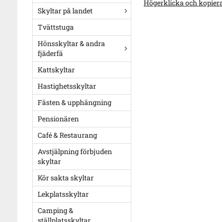
Högerklicka och kopier
Skyltar på landet
Tvättstuga
Hönsskyltar & andra
fjäderfä
Kattskyltar
Hastighetsskyltar
Fästen & upphängning
Pensionären
Café & Restaurang
Avstjälpning förbjuden
skyltar
Kör sakta skyltar
Lekplatsskyltar
Camping &
ställplatsskyltar