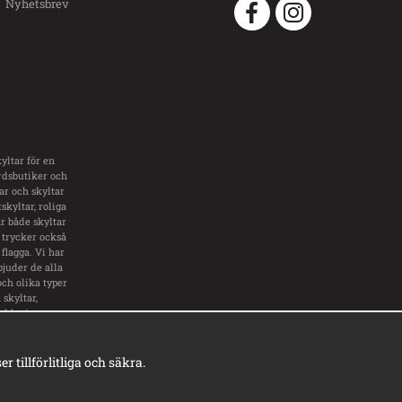
Nyhetsbrev
yltar för en
årdsbutiker och
tar och skyltar
skyltar, roliga
ar både skyltar
 trycker också
flagga. Vi har
bjuder de alla
och olika typer
skyltar,
inklusive
ar.
tillförlitliga och säkra.