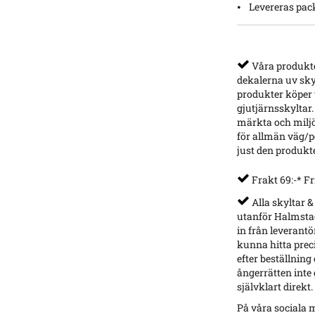
⦁ Levereras pack
Våra produkter
dekalerna uv sky
produkter köper v
gjutjärnsskyltar.
märkta och miljö
för allmän väg/p
just den produkt
Frakt 69:-* Fr
Alla skyltar &
utanför Halmstad
in från leverantö
kunna hitta preci
efter beställning
ångerrätten inte g
självklart direkt.
På våra sociala m