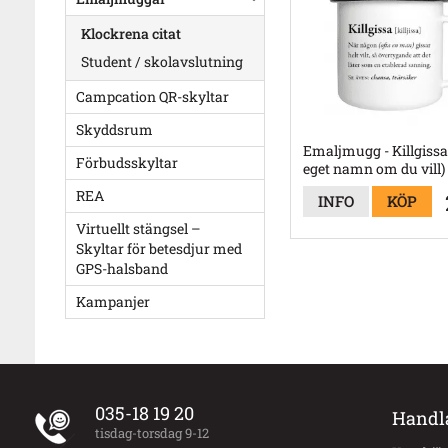
Klockrena citat
Student / skolavslutning
Campcation QR-skyltar
Skyddsrum
Emaljmugg - Killgiss
Förbudsskyltar
eget namn om du vill)
REA
INFO
KÖP
Virtuellt stängsel –
Skyltar för betesdjur med
GPS-halsband
Kampanjer
035-18 19 20
Handl
tisdag-torsdag 9-12