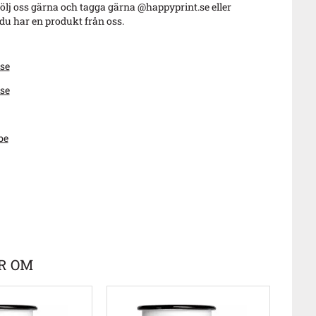
ölj oss gärna och tagga gärna @happyprint.se eller
u har en produkt från oss.
se
se
be
R OM