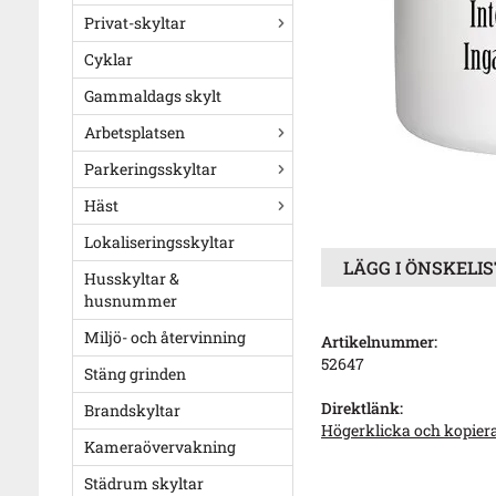
Privat-skyltar
Cyklar
Gammaldags skylt
Arbetsplatsen
Parkeringsskyltar
Häst
Lokaliseringsskyltar
LÄGG I ÖNSKELI
Husskyltar &
husnummer
Miljö- och återvinning
Artikelnummer:
52647
Stäng grinden
Direktlänk:
Brandskyltar
Högerklicka och kopier
Kameraövervakning
Städrum skyltar