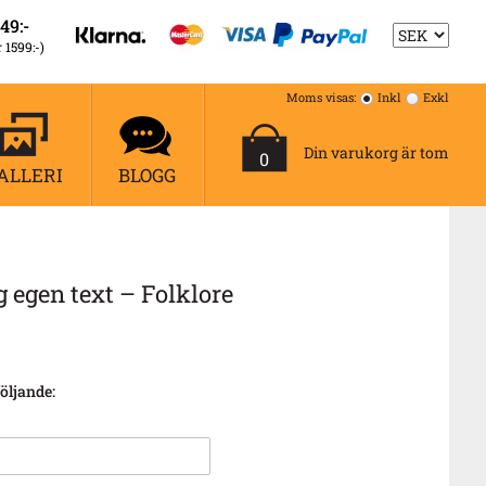
49:-
r 1599:-)
Moms visas:
Inkl
Exkl
Din varukorg är tom
0
ALLERI
BLOGG
egen text – Folklore
öljande: