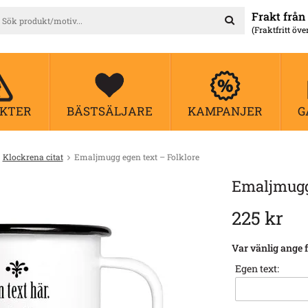
Frakt från 
(Fraktfritt öve
KTER
BÄSTSÄLJARE
KAMPANJER
G
Klockrena citat
Emaljmugg egen text – Folklore
Emaljmugg 
225 kr
Var vänlig ange f
Egen text: