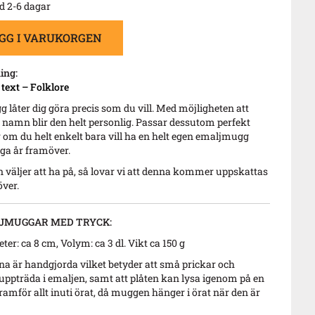
d 2-6 dagar
GG I VARUKORGEN
ing:
ext – Folklore
låter dig göra precis som du vill. Med möjligheten att
get namn blir den helt personlig. Passar dessutom perfekt
 om du helt enkelt bara vill ha en helt egen emaljmugg
ga år framöver.
n väljer att ha på, så lovar vi att denna kommer uppskattas
över.
JMUGGAR MED TRYCK:
ter: ca 8 cm, Volym: ca 3 dl. Vikt ca 150 g
är handgjorda vilket betyder att små prickar och
ppträda i emaljen, samt att plåten kan lysa igenom på en
framför allt inuti örat, då muggen hänger i örat när den är