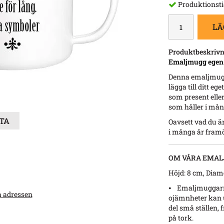
Produktionsti
LÄ
Produktbeskrivn
Emaljmugg egen t
Denna emaljmugg 
lägga till ditt e
som present eller
som håller i mån
STA
Oavsett vad du ä
i många år fram
OM VÅRA EMAL
Höjd: 8 cm, Diame
⦁ Emaljmuggarna 
a adressen
ojämnheter kan u
del små ställen, 
på tork.