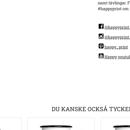
samt tävlingar. F
#happyprint om d
@happyprint.
@happyprint.
happy_print
Happy youtu
DU KANSKE OCKSÅ TYCKE