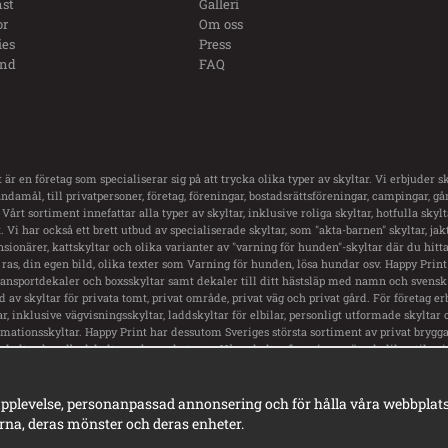
st
Galleri
or
Om oss
ies
Press
und
FAQ
 är en företag som specialiserar sig på att trycka olika typer av skyltar. Vi erbjuder sk
damål, till privatpersoner, företag, föreningar, bostadsrättsföreningar, campingar, g
 Vårt sortiment innefattar alla typer av skyltar, inklusive roliga skyltar, hotfulla skyl
 Vi har också ett brett utbud av specialiserade skyltar, som "akta-barnen" skyltar, jakt
nsionärer, kattskyltar och olika varianter av "varning för hunden"-skyltar där du hitt
ras, din egen bild, olika texter som Varning för hunden, lösa hundar osv. Happy Print
transportdekaler och boxsskyltar samt dekaler till ditt hästsläp med namn och svensk 
ud av skyltar för privata tomt, privat område, privat väg och privat gård. För företag er
ar, inklusive vägvisningsskyltar, laddskyltar för elbilar, personligt utformade skyltar 
rmationsskyltar. Happy Print har dessutom Sveriges största sortiment av privat brygga 
skyltar, hundbadskyltar och mycket mer. Våra skyltar finns i en mängd olika stilar, 
rningsskyltar, vackra gammeldags skyltar i emaljstil och personligt utformade skylt
pplevelse, personanpassad annonsering och för hålla våra webbplatser 
na, deras mönster och deras enheter.