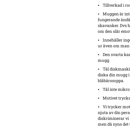
⦁ Tillverkad i ro
⦁ Muggen är inte 
fungerande ändå ä
skavanker. Dvs b
om den slår emot
⦁ Innehåller inge
ur även om man r
⦁ Den svarta kan
mugg.
⦁ Tål diskmaski
diska din mugg i
blåbärssoppa.
⦁ Tål inte mikr
⦁ Motivet trycks
⦁ Vi trycker moti
njuta av din per
diskriminerar vi
men då syns det 