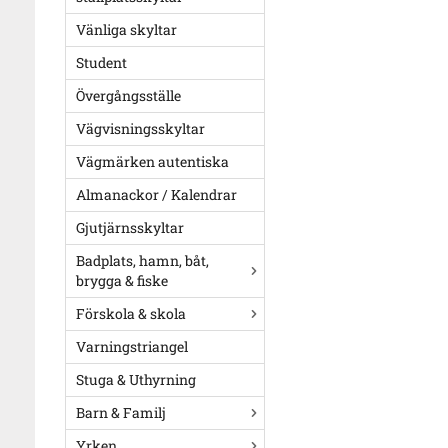
Vänliga skyltar
Student
Övergångsställe
Vägvisningsskyltar
Vägmärken autentiska
Almanackor / Kalendrar
Gjutjärnsskyltar
Badplats, hamn, båt,
brygga & fiske
Förskola & skola
Varningstriangel
Stuga & Uthyrning
Barn & Familj
Yrken