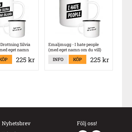
Drottning Silvia
Emaljmugg - I hate people
(med eget namn
(med eget namn om du vill)
225 kr
225 kr
KÖP
INFO
KÖP
Nyhetsbrev
Följ oss!