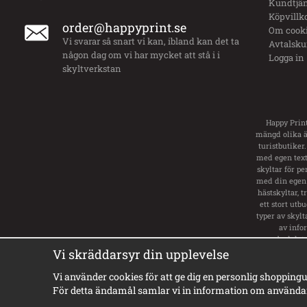
Kundtjän
Köpvillk
order@happyprint.se
Om cook
Vi svarar så snart vi kan, ibland kan det ta
Avtalsk
någon dag om vi har mycket att stå i i
Logga in
skyltverkstan
Happy Print
mängd olika än
turistbutiker.
med egen text.
skyltar för pe
med din egen 
hästskyltar, 
ett stort utb
typer av skylt
av info
badplats
va
Vi skräddarsyr din upplevelse
Vi använder cookies för att ge dig en personlig shoppingu
För detta ändamål samlar vi in information om användar