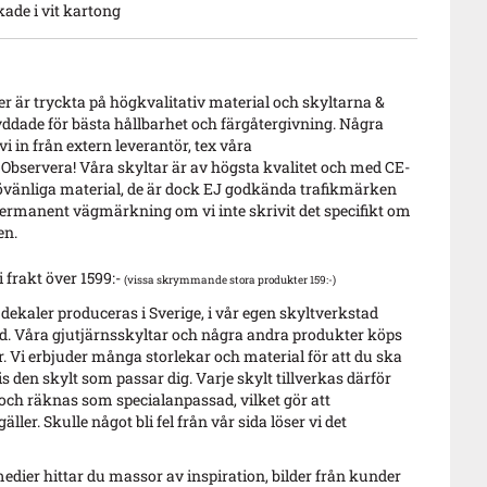
ade i vit kartong
 är tryckta på högkvalitativ material och skyltarna &
ddade för bästa hållbarhet och färgåtergivning. Några
i in från extern leverantör, tex våra
 Observera! Våra skyltar är av högsta kvalitet och med CE-
vänliga material, de är dock EJ godkända trafikmärken
ermanent vägmärkning om vi inte skrivit det specifikt om
en.
i frakt över 1599:-
(vissa skrymmande stora produkter 159:-)
 dekaler produceras i Sverige, i vår egen skyltverkstad
. Våra gjutjärnsskyltar och några andra produkter köps
r. Vi erbjuder många storlekar och material för att du ska
s den skylt som passar dig. Varje skylt tillverkas därför
 och räknas som specialanpassad, vilket gör att
äller. Skulle något bli fel från vår sida löser vi det
edier hittar du massor av inspiration, bilder från kunder