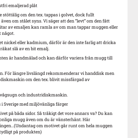
stfri emaljerad plåt
stöttålig om den tex. tappas i golvet, dock fullt
ven om stålet syns. Vi säger att den ”levt” om den fått
itar av emaljen kan ramla av om man tappar muggen eller
 något.
t nickel eller kadmium, därför är den inte farlig att dricka
åkat slå av en bit emalj.
ten är handmålad och kan därför variera från mugg till
n. För längre livslängd rekommenderar vi handdisk men
 diskmaskin om den tex. blivit missfärgad av
ovågsugn och industridiskmaskin.
 i Sverige med miljövänliga färger
vet på båda sidor. Så tråkigt det vore annars va? Du kan
sonliga mugg även om du är vänsterhänt. Här
 ingen...(Undantag om motivet går runt om hela muggen
tydligt på produkten)