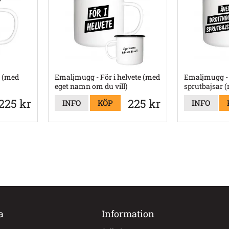
a (med
Emaljmugg - För i helvete (med
Emaljmugg - 
eget namn om du vill)
sprutbajsar 
om du vill)
225 kr
225 kr
INFO
KÖP
INFO
a
Information