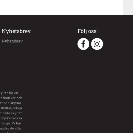
Nyhetsbrev
Följ oss!
Nyhetsbrev
yltar för en
årdsbutiker och
tar och skyltar
skyltar, roliga
ar både skyltar
 trycker också
flagga. Vi har
bjuder de alla