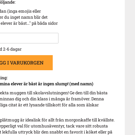
öljande:
an (inga emojis eller
r du inget namn blir det
elever är bäst..." på båda sidor
d 2-6 dagar
GG I VARUKORGEN
ing:
mina elever är bäst är ingen slump! (med namn)
kta muggen till skolavslutningen! Ge den till din bästa
e minnas dig och din klass i många år framöver. Denna
ga citat är ett lysande tillskott för alla som älskar
plåtmugg är idealisk för allt från morgonkaffe till kvällste.
ypperligt val för utomhusäventyr, tack vare sitt robusta
 lekfulla uttryck blir den snabbt en favorit i köket eller på