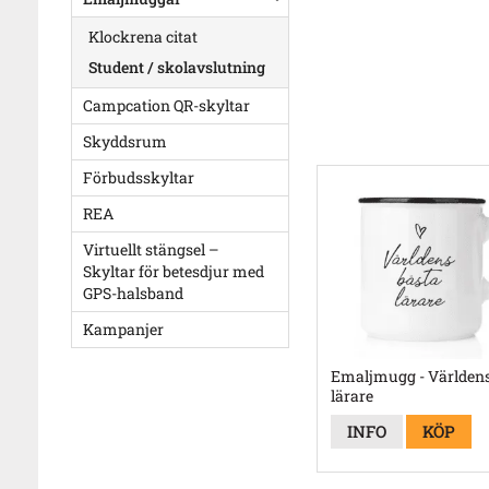
Klockrena citat
Student / skolavslutning
Campcation QR-skyltar
Skyddsrum
Förbudsskyltar
REA
Virtuellt stängsel –
Skyltar för betesdjur med
GPS-halsband
Kampanjer
Emaljmugg - Världens
lärare
INFO
KÖP