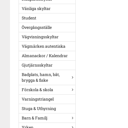
Vänliga skyltar
Student
Övergångsställe
Vägvisningsskyltar
Vägmärken autentiska
Almanackor / Kalendrar
Gjutjärnsskyltar
Badplats, hamn, båt,
brygga & fiske
Förskola & skola
Varningstriangel
Stuga & Uthyrning
Barn & Familj
Yrken