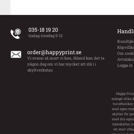
035-18 19 20
Handl
tisdag-torsdag 9-12
Kundtjän
Köpvillk
order@happyprint.se
Om cook
Vi svarar så snart vi kan, ibland kan det ta
Avtalsk
någon dag om vi har mycket att stå i i
Logga in
skyltverkstan
Happy Print
mängd olika än
turistbutiker.
med egen text.
skyltar för pe
med din egen 
hästskyltar, 
ett stort utb