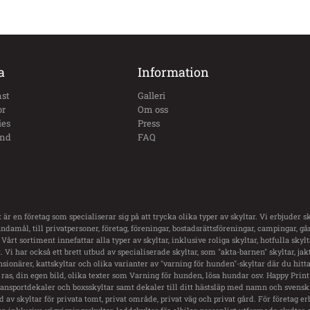
a
Information
st
Galleri
or
Om oss
ies
Press
und
FAQ
 är en företag som specialiserar sig på att trycka olika typer av skyltar. Vi erbjuder sk
damål, till privatpersoner, företag, föreningar, bostadsrättsföreningar, campingar, g
 Vårt sortiment innefattar alla typer av skyltar, inklusive roliga skyltar, hotfulla skyl
 Vi har också ett brett utbud av specialiserade skyltar, som "akta-barnen" skyltar, jakt
nsionärer, kattskyltar och olika varianter av "varning för hunden"-skyltar där du hitt
ras, din egen bild, olika texter som Varning för hunden, lösa hundar osv. Happy Print
transportdekaler och boxsskyltar samt dekaler till ditt hästsläp med namn och svensk 
ud av skyltar för privata tomt, privat område, privat väg och privat gård. För företag er