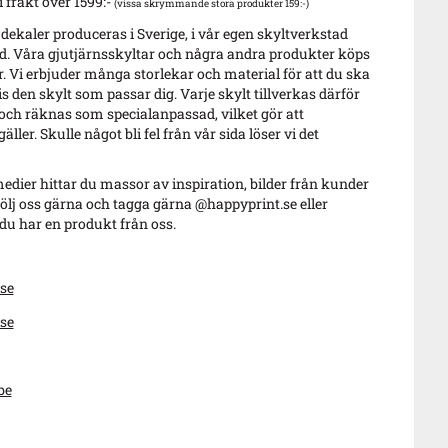
i frakt över 1599:-
(vissa skrymmande stora produkter 159:-)
 dekaler produceras i Sverige, i vår egen skyltverkstad
. Våra gjutjärnsskyltar och några andra produkter köps
r. Vi erbjuder många storlekar och material för att du ska
s den skylt som passar dig. Varje skylt tillverkas därför
 och räknas som specialanpassad, vilket gör att
äller. Skulle något bli fel från vår sida löser vi det
edier hittar du massor av inspiration, bilder från kunder
ölj oss gärna och tagga gärna @happyprint.se eller
u har en produkt från oss.
se
se
be