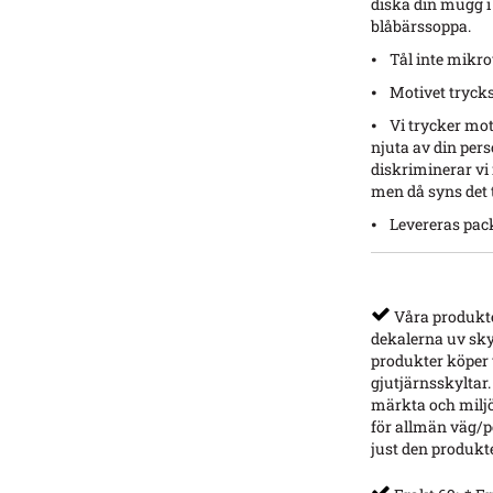
diska din mugg i
blåbärssoppa.
⦁ Tål inte mikr
⦁ Motivet trycks
⦁ Vi trycker moti
njuta av din per
diskriminerar vi
men då syns det 
⦁ Levereras pack
Våra produkter
dekalerna uv sky
produkter köper v
gjutjärnsskyltar.
märkta och miljö
för allmän väg/p
just den produkt