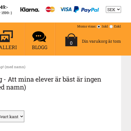
49:-
r 1599:-)
Moms visas:
Inkl
Exkl
Din varukorg är tom
0
ALLERI
BLOGG
ump! (med namn)
- Att mina elever är bäst är ingen
ed namn)