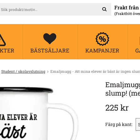
Frakt från 
(Fraktfritt öve
KTER
BÄSTSÄLJARE
KAMPANJER
G
Student / skolavslutning
Emaljmugg - Att mina elever är bäst är ingen sl
Emaljmugg 
slump! (m
225 kr
Färg på kant: