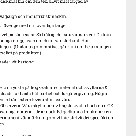
 diskmaskin om den tex. blivit missfärgad av
ovågsugn och industridiskmaskin.
 i Sverige med miljövänliga färger
vet på båda sidor. Så tråkigt det vore annars va? Du kan
sonliga mugg även om du är vänsterhänt. Här
 ingen...(Undantag om motivet går runt om hela muggen
tydligt på produkten)
ade i vit kartong
 är tryckta på högkvalitativ material och skyltarna &
ddade för bästa hållbarhet och färgåtergivning. Några
i in från extern leverantör, tex våra
 Observera! Våra skyltar är av högsta kvalitet och med CE-
vänliga material, de är dock EJ godkända trafikmärken
ermanent vägmärkning om vi inte skrivit det specifikt om
en.