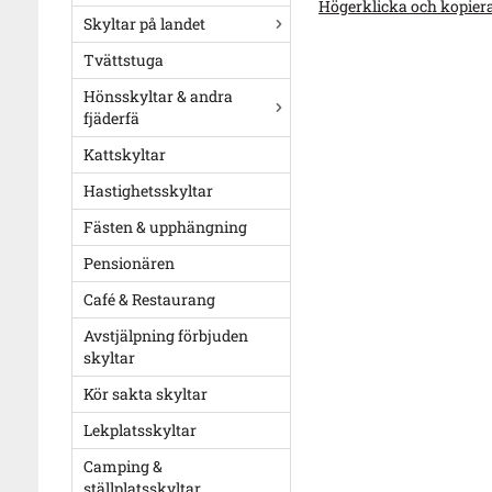
Högerklicka och kopier
Skyltar på landet
Tvättstuga
Hönsskyltar & andra
fjäderfä
Kattskyltar
Hastighetsskyltar
Fästen & upphängning
Pensionären
Café & Restaurang
Avstjälpning förbjuden
skyltar
Kör sakta skyltar
Lekplatsskyltar
Camping &
ställplatsskyltar