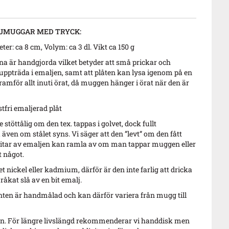
JMUGGAR MED TRYCK:
ter: ca 8 cm, Volym: ca 3 dl. Vikt ca 150 g
är handgjorda vilket betyder att små prickar och
ppträda i emaljen, samt att plåten kan lysa igenom på en
framför allt inuti örat, då muggen hänger i örat när den är
stfri emaljerad plåt
stöttålig om den tex. tappas i golvet, dock fullt
ven om stålet syns. Vi säger att den ”levt” om den fått
itar av emaljen kan ramla av om man tappar muggen eller
 något.
t nickel eller kadmium, därför är den inte farlig att dricka
åkat slå av en bit emalj.
ten är handmålad och kan därför variera från mugg till
n. För längre livslängd rekommenderar vi handdisk men