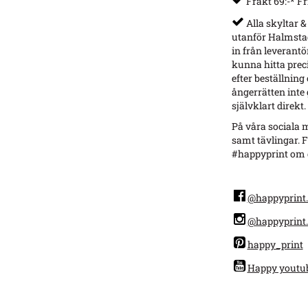
Frakt 69:-* Fr
Alla skyltar &
utanför Halmstad
in från leverantö
kunna hitta preci
efter beställning
ångerrätten inte g
självklart direkt.
På våra sociala m
samt tävlingar. F
#happyprint om d
@happyprint.
@happyprint.
happy_print
Happy youtu