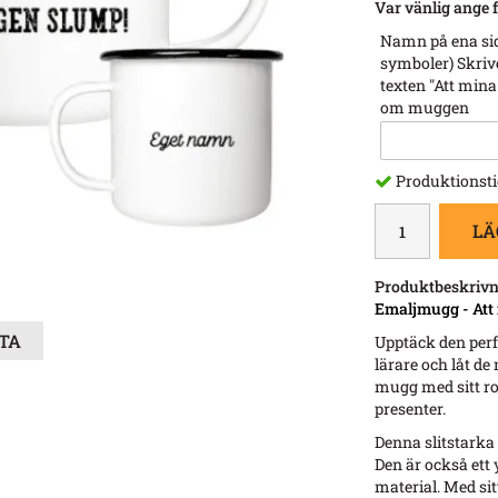
Var vänlig ange f
Namn på ena sid
symboler) Skrive
texten "Att mina 
om muggen
Produktionsti
LÄ
Produktbeskrivn
Emaljmugg - Att 
STA
Upptäck den perfe
lärare och låt d
mugg med sitt roli
presenter.
Denna slitstarka 
Den är också ett 
material. Med sitt