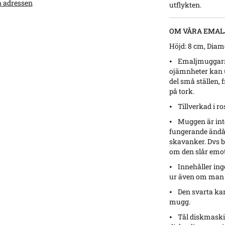
a adressen
utflykten.
OM VÅRA EMAL
Höjd: 8 cm, Diame
⦁ Emaljmuggarna 
ojämnheter kan u
del små ställen, 
på tork.
⦁ Tillverkad i ro
⦁ Muggen är inte 
fungerande ändå ä
skavanker. Dvs b
om den slår emot
⦁ Innehåller inge
ur även om man r
⦁ Den svarta kan
mugg.
⦁ Tål diskmaski