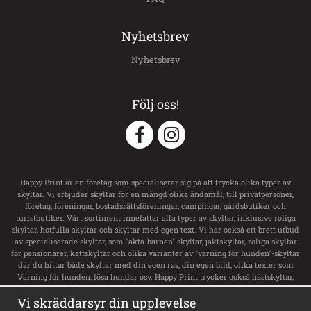
Nyhetsbrev
Nyhetsbrev
Följ oss!
Happy Print är en företag som specialiserar sig på att trycka olika typer av
skyltar. Vi erbjuder skyltar för en mängd olika ändamål, till privatpersoner,
företag, föreningar, bostadsrättsföreningar, campingar, gårdsbutiker och
turistbutiker. Vårt sortiment innefattar alla typer av skyltar, inklusive roliga
skyltar, hotfulla skyltar och skyltar med egen text. Vi har också ett brett utbud
av specialiserade skyltar, som "akta-barnen" skyltar, jaktskyltar, roliga skyltar
för pensionärer, kattskyltar och olika varianter av "varning för hunden"-skyltar
där du hittar både skyltar med din egen ras, din egen bild, olika texter som
Varning för hunden, lösa hundar osv. Happy Print trycker också hästskyltar,
transportdekaler och boxsskyltar samt dekaler till ditt hästsläp med namn och
Vi skräddarsyr din upplevelse
svensk flagga. Vi har ett stort utbud av skyltar för privata tomt, privat område,