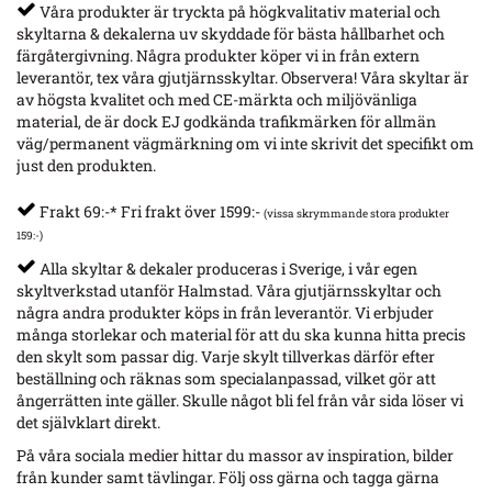
Våra produkter är tryckta på högkvalitativ material och
skyltarna & dekalerna uv skyddade för bästa hållbarhet och
färgåtergivning. Några produkter köper vi in från extern
leverantör, tex våra gjutjärnsskyltar. Observera! Våra skyltar är
av högsta kvalitet och med CE-märkta och miljövänliga
material, de är dock EJ godkända trafikmärken för allmän
väg/permanent vägmärkning om vi inte skrivit det specifikt om
just den produkten.
Frakt 69:-* Fri frakt över 1599:-
(vissa skrymmande stora produkter
159:-)
Alla skyltar & dekaler produceras i Sverige, i vår egen
skyltverkstad utanför Halmstad. Våra gjutjärnsskyltar och
några andra produkter köps in från leverantör. Vi erbjuder
många storlekar och material för att du ska kunna hitta precis
den skylt som passar dig. Varje skylt tillverkas därför efter
beställning och räknas som specialanpassad, vilket gör att
ångerrätten inte gäller. Skulle något bli fel från vår sida löser vi
det självklart direkt.
På våra sociala medier hittar du massor av inspiration, bilder
från kunder samt tävlingar. Följ oss gärna och tagga gärna