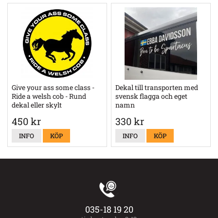
Give your ass some class -
Dekal till transporten med
Ride a welsh cob - Rund
svensk flagga och eget
dekal eller skylt
namn
450 kr
330 kr
INFO
KÖP
INFO
KÖP
035-18 19 20