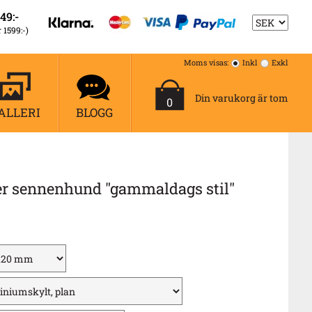
49:-
r 1599:-)
Moms visas:
Inkl
Exkl
Din varukorg är tom
0
ALLERI
BLOGG
er sennenhund "gammaldags stil"