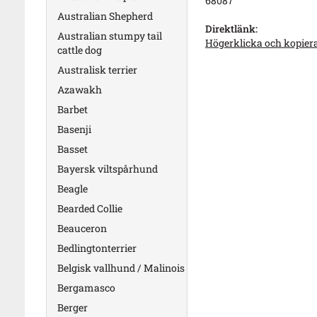
68087
Australian Shepherd
Direktlänk:
Australian stumpy tail
Högerklicka och kopier
cattle dog
Australisk terrier
Azawakh
Barbet
Basenji
Basset
Bayersk viltspårhund
Beagle
Bearded Collie
Beauceron
Bedlingtonterrier
Belgisk vallhund / Malinois
Bergamasco
Berger