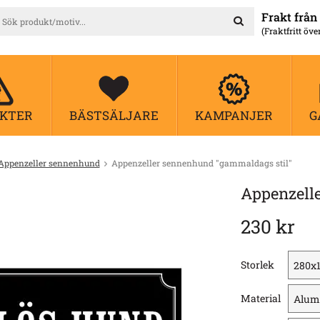
Frakt från 
(Fraktfritt öve
KTER
BÄSTSÄLJARE
KAMPANJER
G
Appenzeller sennenhund
Appenzeller sennenhund "gammaldags stil"
Appenzell
230 kr
Storlek
Material