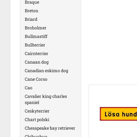
Braque
Breton
Briard
Broholmer
Bullmastiff
Bullterrier
Cairnterrier
Canaan dog
Canadian eskimo dog
Cane Corso
Cao
Cavalier king charles
spaniel
Ceskyterrier
Chart polski
Chesapeake bay retriever
Chihuahua