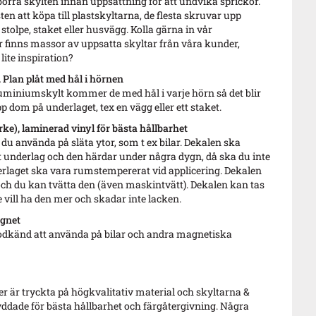
borra skylten innan uppsättning för att undvika sprickor.
sten att köpa till plastskyltarna, de flesta skruvar upp
 stolpe, staket eller husvägg. Kolla gärna in vår
r finns massor av uppsatta skyltar från våra kunder,
lite inspiration?
Plan plåt med hål i hörnen
luminiumskylt kommer de med hål i varje hörn så det blir
pp dom på underlaget, tex en vägg eller ett staket.
ke), laminerad vinyl för bästa hållbarhet
u använda på släta ytor, som t ex bilar. Dekalen ska
 underlag och den härdar under några dygn, då ska du inte
derlaget ska vara rumstempererat vid applicering. Dekalen
 och du kan tvätta den (även maskintvätt). Dekalen kan tas
 vill ha den mer och skadar inte lacken.
gnet
odkänd att använda på bilar och andra magnetiska
 är tryckta på högkvalitativ material och skyltarna &
ddade för bästa hållbarhet och färgåtergivning. Några