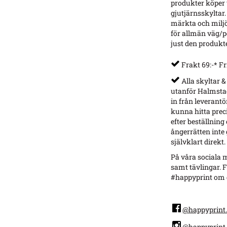
produkter köper v
gjutjärnsskyltar.
märkta och miljö
för allmän väg/p
just den produkt
Frakt 69:-* Fr
Alla skyltar &
utanför Halmstad
in från leverantö
kunna hitta preci
efter beställning
ångerrätten inte g
självklart direkt.
På våra sociala m
samt tävlingar. F
#happyprint om d
@happyprint.
@happyprint.