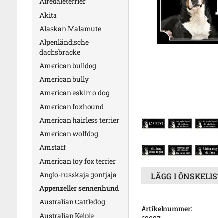
Airedaleterrier
Akita
Alaskan Malamute
Alpenländische
dachsbracke
American bulldog
American bully
American eskimo dog
American foxhound
American hairless terrier
American wolfdog
Amstaff
American toy fox terrier
Anglo-russkaja gontjaja
LÄGG I ÖNSKELI
Appenzeller sennenhund
Australian Cattledog
Artikelnummer:
Australian Kelpie