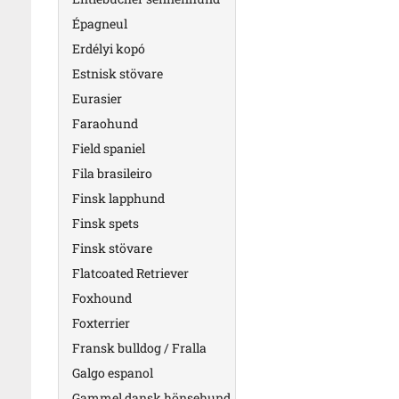
Épagneul
Erdélyi kopó
Estnisk stövare
Eurasier
Faraohund
Field spaniel
Fila brasileiro
Finsk lapphund
Finsk spets
Finsk stövare
Flatcoated Retriever
Foxhound
Foxterrier
Fransk bulldog / Fralla
Galgo espanol
Gammel dansk hönsehund