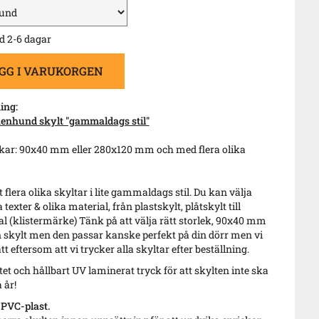
d 2-6 dagar
GG I VARUKORGEN
ing:
nenhund skylt "gammaldags stil"
lekar: 90x40 mm eller 280x120 mm och med flera olika
 flera olika skyltar i lite gammaldags stil. Du kan välja
 texter & olika material, från plastskylt, plåtskylt till
l (klistermärke) Tänk på att välja rätt storlek, 90x40 mm
en skylt men den passar kanske perfekt på din dörr men vi
t eftersom att vi trycker alla skyltar efter beställning.
itet och hållbart UV laminerat tryck för att skylten inte ska
 år!
 PVC-plast.