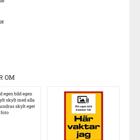
be
R OM