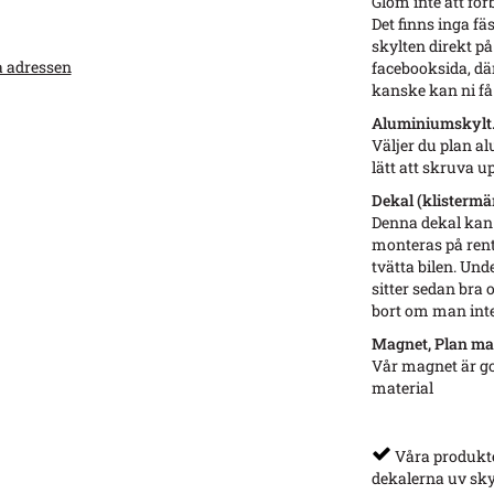
Glöm inte att för
Det finns inga fä
skylten direkt på
a adressen
facebooksida, dä
kanske kan ni få 
Aluminiumskylt. 
Väljer du plan a
lätt att skruva u
Dekal (klistermär
Denna dekal kan d
monteras på rent
tvätta bilen. Un
sitter sedan bra
bort om man inte
Magnet, Plan ma
Vår magnet är g
material
Våra produkter
dekalerna uv sky