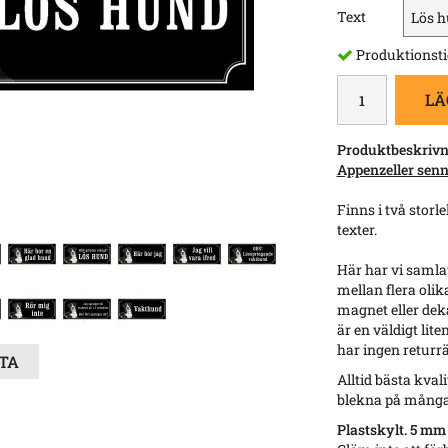
Text
Produktionsti
LÄ
Produktbeskrivn
Appenzeller sen
Finns i två stor
texter.
Här har vi samlat
mellan flera olika
magnet eller deka
är en väldigt lit
har ingen returrät
STA
Alltid bästa kval
blekna på många
Plastskylt. 5 mm