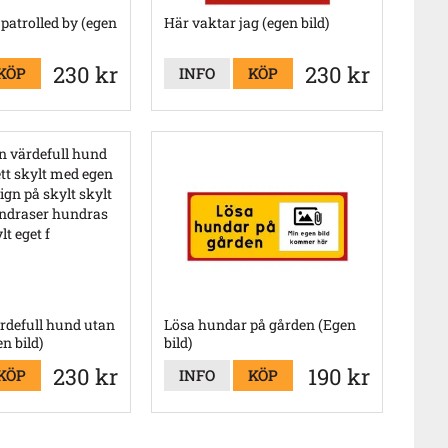
patrolled by (egen
Här vaktar jag (egen bild)
230 kr
230 kr
KÖP
INFO
KÖP
rdefull hund utan
Lösa hundar på gården (Egen
en bild)
bild)
230 kr
190 kr
KÖP
INFO
KÖP