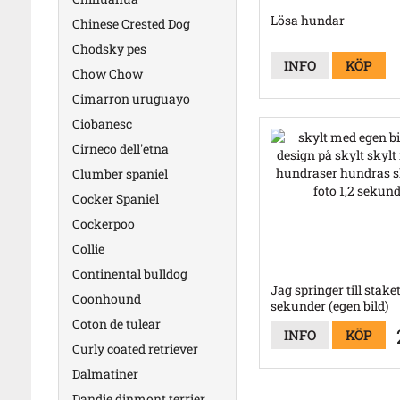
Lösa hundar
Chinese Crested Dog
Chodsky pes
INFO
KÖP
Chow Chow
Cimarron uruguayo
Ciobanesc
Cirneco dell'etna
Clumber spaniel
Cocker Spaniel
Cockerpoo
Collie
Continental bulldog
Jag springer till staket
Coonhound
sekunder (egen bild)
Coton de tulear
INFO
KÖP
Curly coated retriever
Dalmatiner
Dandie dinmont terrier