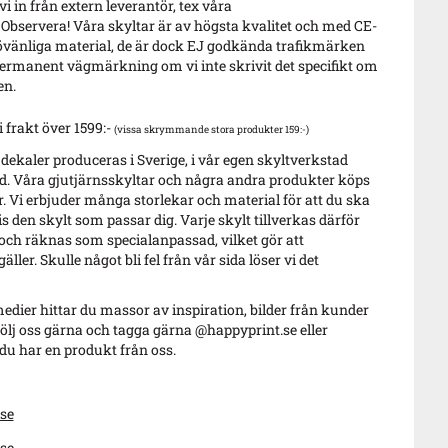
i in från extern leverantör, tex våra
 Observera! Våra skyltar är av högsta kvalitet och med CE-
vänliga material, de är dock EJ godkända trafikmärken
ermanent vägmärkning om vi inte skrivit det specifikt om
en.
i frakt över 1599:-
(vissa skrymmande stora produkter 159:-)
 dekaler produceras i Sverige, i vår egen skyltverkstad
. Våra gjutjärnsskyltar och några andra produkter köps
r. Vi erbjuder många storlekar och material för att du ska
s den skylt som passar dig. Varje skylt tillverkas därför
 och räknas som specialanpassad, vilket gör att
äller. Skulle något bli fel från vår sida löser vi det
edier hittar du massor av inspiration, bilder från kunder
ölj oss gärna och tagga gärna @happyprint.se eller
u har en produkt från oss.
se
se