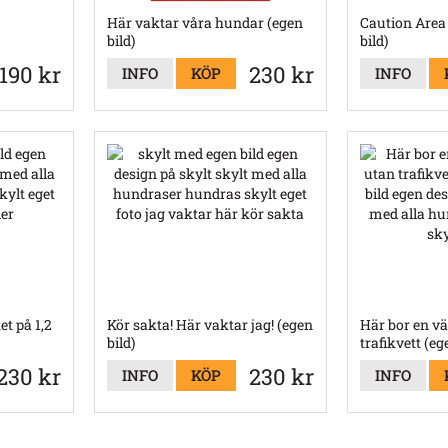
Här vaktar våra hundar (egen
Caution Area 
bild)
bild)
190 kr
230 kr
INFO
KÖP
INFO
et på 1,2
Kör sakta! Här vaktar jag! (egen
Här bor en vä
bild)
trafikvett (eg
230 kr
230 kr
INFO
KÖP
INFO