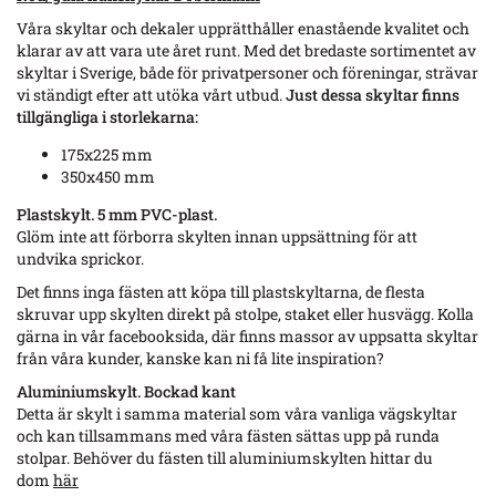
Våra skyltar och dekaler upprätthåller enastående kvalitet och
klarar av att vara ute året runt. Med det bredaste sortimentet av
skyltar i Sverige, både för privatpersoner och föreningar, strävar
vi ständigt efter att utöka vårt utbud.
Just dessa skyltar finns
tillgängliga i storlekarna:
175x225 mm
350x450 mm
Plastskylt. 5 mm PVC-plast.
Glöm inte att förborra skylten innan uppsättning för att
undvika sprickor.
Det finns inga fästen att köpa till plastskyltarna, de flesta
skruvar upp skylten direkt på stolpe, staket eller husvägg. Kolla
gärna in vår facebooksida, där finns massor av uppsatta skyltar
från våra kunder, kanske kan ni få lite inspiration?
Aluminiumskylt
. Bockad kant
Detta är skylt i samma material som våra vanliga vägskyltar
och kan tillsammans med våra fästen sättas upp på runda
stolpar. Behöver du fästen till aluminiumskylten hittar du
dom
här