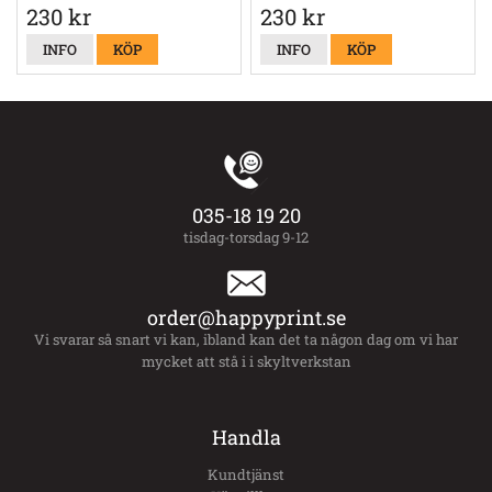
230 kr
230 kr
INFO
KÖP
INFO
KÖP
035-18 19 20
tisdag-torsdag 9-12
order@happyprint.se
Vi svarar så snart vi kan, ibland kan det ta någon dag om vi har
mycket att stå i i skyltverkstan
Handla
Kundtjänst