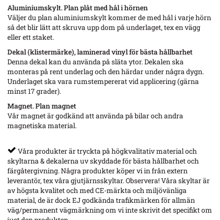
Aluminiumskylt. Plan plåt med hål i hörnen
Väljer du plan aluminiumskylt kommer de med hål i varje hörn
så det blir lätt att skruva upp dom på underlaget, tex en vägg
eller ett staket.
Dekal (klistermärke), laminerad vinyl för bästa hållbarhet
Denna dekal kan du använda på släta ytor. Dekalen ska
monteras på rent underlag och den härdar under några dygn.
Underlaget ska vara rumstempererat vid applicering (gärna
minst 17 grader).
Magnet. Plan magnet
Vår magnet är godkänd att använda på bilar och andra
magnetiska material.
Våra produkter är tryckta på högkvalitativ material och
skyltarna & dekalerna uv skyddade för bästa hållbarhet och
färgåtergivning. Några produkter köper vi in från extern
leverantör, tex våra gjutjärnsskyltar. Observera! Våra skyltar är
av högsta kvalitet och med CE-märkta och miljövänliga
material, de är dock EJ godkända trafikmärken för allmän
väg/permanent vägmärkning om vi inte skrivit det specifikt om
just den produkten.