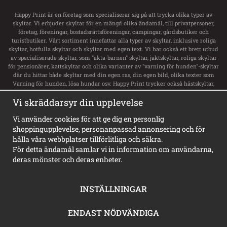
Happy Print är en företag som specialiserar sig på att trycka olika typer av
skyltar. Vi erbjuder skyltar för en mängd olika ändamål, till privatpersoner,
företag, föreningar, bostadsrättsföreningar, campingar, gårdsbutiker och
turistbutiker. Vårt sortiment innefattar alla typer av skyltar, inklusive roliga
skyltar, hotfulla skyltar och skyltar med egen text. Vi har också ett brett utbud
av specialiserade skyltar, som "akta-barnen" skyltar, jaktskyltar, roliga skyltar
för pensionärer, kattskyltar och olika varianter av "varning för hunden"-skyltar
där du hittar både skyltar med din egen ras, din egen bild, olika texter som
Varning för hunden, lösa hundar osv. Happy Print trycker också hästskyltar,
transportdekaler och boxsskyltar samt dekaler till ditt hästsläp med namn och
Vi skräddarsyr din upplevelse
svensk flagga. Vi har ett stort utbud av skyltar för privata tomt, privat område,
privat väg och privat gård. För företag erbjuder de alla typer av skyltar,
inklusive vägvisningsskyltar, laddskyltar för elbilar, personligt utformade
Vi använder cookies för att ge dig en personlig
skyltar och olika typer av informationsskyltar. Happy Print har dessutom
shoppingupplevelse, personanpassad annonsering och för
Sveriges största sortiment av privat brygga skyltar, badplatsskyltar,
hålla våra webbplatser tillförlitliga och säkra.
hundbadskyltar och mycket mer. Våra skyltar finns i en mängd olika stilar,
För detta ändamål samlar vi in information om användarna,
inklusive varningsskyltar, vackra gammeldags skyltar i emaljstil och
deras mönster och deras enheter.
personligt utformade skyltar.
INSTÄLLNINGAR
ENDAST NÖDVÄNDIGA