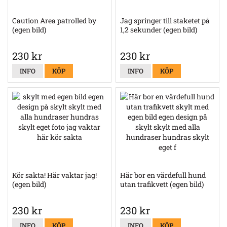
Caution Area patrolled by
Jag springer till staketet på
(egen bild)
1,2 sekunder (egen bild)
230 kr
230 kr
INFO
KÖP
INFO
KÖP
Kör sakta! Här vaktar jag!
Här bor en värdefull hund
(egen bild)
utan trafikvett (egen bild)
230 kr
230 kr
INFO
KÖP
INFO
KÖP