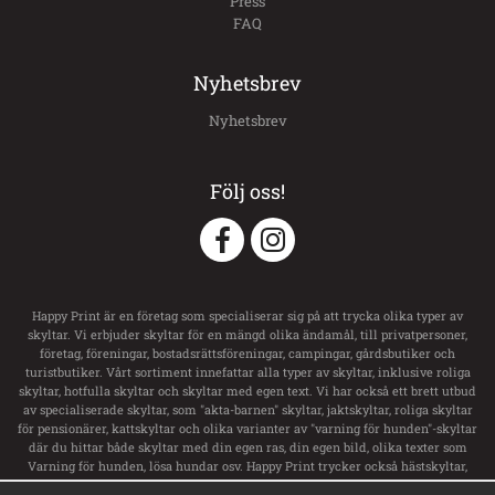
Press
FAQ
Nyhetsbrev
Nyhetsbrev
Följ oss!
Happy Print är en företag som specialiserar sig på att trycka olika typer av
skyltar. Vi erbjuder skyltar för en mängd olika ändamål, till privatpersoner,
företag, föreningar, bostadsrättsföreningar, campingar, gårdsbutiker och
turistbutiker. Vårt sortiment innefattar alla typer av skyltar, inklusive roliga
skyltar, hotfulla skyltar och skyltar med egen text. Vi har också ett brett utbud
av specialiserade skyltar, som "akta-barnen" skyltar, jaktskyltar, roliga skyltar
för pensionärer, kattskyltar och olika varianter av "varning för hunden"-skyltar
där du hittar både skyltar med din egen ras, din egen bild, olika texter som
Varning för hunden, lösa hundar osv. Happy Print trycker också hästskyltar,
transportdekaler och boxsskyltar samt dekaler till ditt hästsläp med namn och