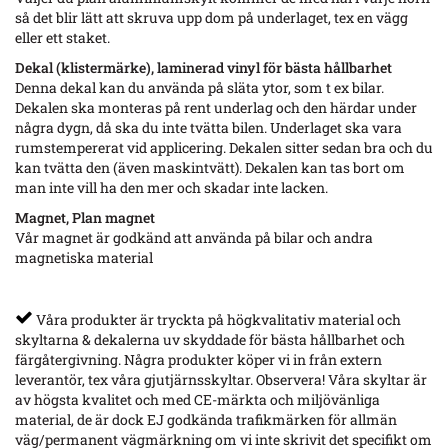
så det blir lätt att skruva upp dom på underlaget, tex en vägg
eller ett staket.
Dekal (klistermärke), laminerad vinyl för bästa hållbarhet
Denna dekal kan du använda på släta ytor, som t ex bilar.
Dekalen ska monteras på rent underlag och den härdar under
några dygn, då ska du inte tvätta bilen. Underlaget ska vara
rumstempererat vid applicering. Dekalen sitter sedan bra och du
kan tvätta den (även maskintvätt). Dekalen kan tas bort om
man inte vill ha den mer och skadar inte lacken.
Magnet, Plan magnet
Vår magnet är godkänd att använda på bilar och andra
magnetiska material
Våra produkter är tryckta på högkvalitativ material och
skyltarna & dekalerna uv skyddade för bästa hållbarhet och
färgåtergivning. Några produkter köper vi in från extern
leverantör, tex våra gjutjärnsskyltar. Observera! Våra skyltar är
av högsta kvalitet och med CE-märkta och miljövänliga
material, de är dock EJ godkända trafikmärken för allmän
väg/permanent vägmärkning om vi inte skrivit det specifikt om