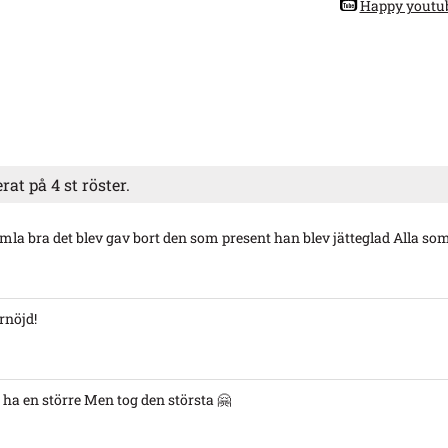
Happy youtu
erat på
4
st röster.
mla bra det blev gav bort den som present han blev jätteglad Alla som
rnöjd!
 ha en större Men tog den största 🤗