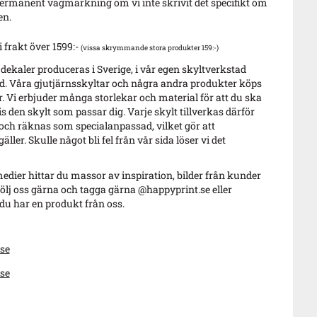
ermanent vägmärkning om vi inte skrivit det specifikt om
en.
i frakt över 1599:-
(vissa skrymmande stora produkter 159:-)
 dekaler produceras i Sverige, i vår egen skyltverkstad
. Våra gjutjärnsskyltar och några andra produkter köps
r. Vi erbjuder många storlekar och material för att du ska
s den skylt som passar dig. Varje skylt tillverkas därför
 och räknas som specialanpassad, vilket gör att
äller. Skulle något bli fel från vår sida löser vi det
edier hittar du massor av inspiration, bilder från kunder
ölj oss gärna och tagga gärna @happyprint.se eller
u har en produkt från oss.
se
se