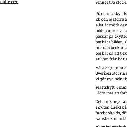
a adressen
Finns i två stor
På denna skylt ka
kb och ej större ä
eller är mörk osv 
bilden utan ev b
passar på skylte
beskära bilden, s
hur den beskärs s
beskär så att t.e
är liten från börj
Våra skyltar är a
Sveriges största 
vi gör nya hela tid
Plastskylt. 5 mm
Glöm inte att för
Det finns inga fä
skylten direkt på
facebooksida, dä
kanske kan ni få 
Aluminiumskylt