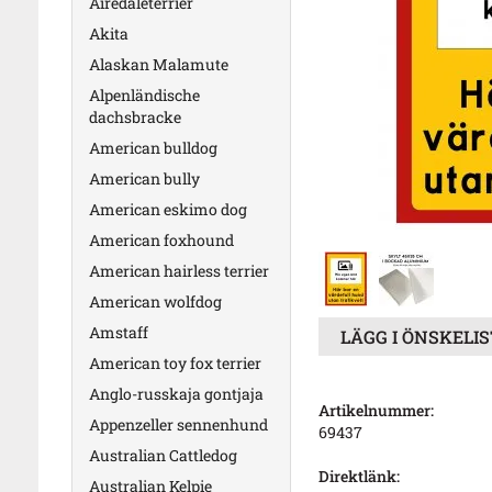
Airedaleterrier
Akita
Alaskan Malamute
Alpenländische
dachsbracke
American bulldog
American bully
American eskimo dog
American foxhound
American hairless terrier
American wolfdog
Amstaff
LÄGG I ÖNSKELI
American toy fox terrier
Anglo-russkaja gontjaja
Artikelnummer:
Appenzeller sennenhund
69437
Australian Cattledog
Direktlänk:
Australian Kelpie