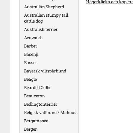
Högerklicka och kopier
Australian Shepherd
Australian stumpy tail
cattle dog
Australisk terrier
Azawakh
Barbet
Basenji
Basset
Bayersk viltspårhund
Beagle
Bearded Collie
Beauceron
Bedlingtonterrier
Belgisk vallhund / Malinois
Bergamasco
Berger