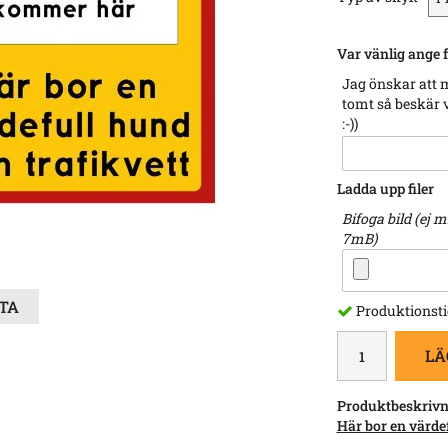
Var vänlig ange f
Jag önskar att 
tomt så beskär v
:-))
Ladda upp filer
Bifoga bild (ej 
7mB)
STA
Produktionsti
LÄ
Produktbeskrivn
Här bor en värdef