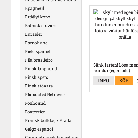
Épagneul
Erdélyi kopó
Estnisk stövare
Eurasier
Faraohund
Field spaniel
Fila brasileiro
Sänk farten! Lösa men
Finsk lapphund
hundar (egen bild)
Finsk spets
INFO
KÖP
Finsk stövare
Flatcoated Retriever
Foxhound
Foxterrier
Fransk bulldog / Fralla
Galgo espanol
Gammel dansk hönsehund