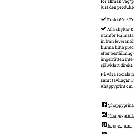
för allmän väg/p
just den produkt
Frakt 69:-* Fr
Alla skyltar &
utanför Halmstad
in från leverantö
kunna hitta preci
efter beställning
ångerrätten inte g
självklart direkt.
På våra sociala m
samt tävlingar. F
#happyprint om d
@happyprint.
@happyprint.
happy_print