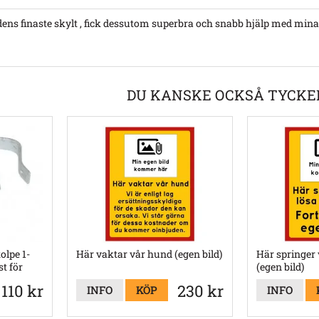
ens finaste skylt , fick dessutom superbra och snabb hjälp med mina f
DU KANSKE OCKSÅ TYCKE
olpe 1-
Här vaktar vår hund (egen bild)
Här springer 
t för
(egen bild)
110 kr
230 kr
INFO
KÖP
INFO