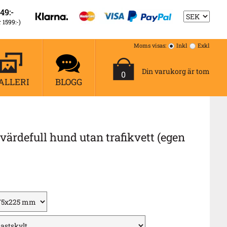
49:-
r 1599:-)
Moms visas:
Inkl
Exkl
Din varukorg är tom
0
ALLERI
BLOGG
värdefull hund utan trafikvett (egen