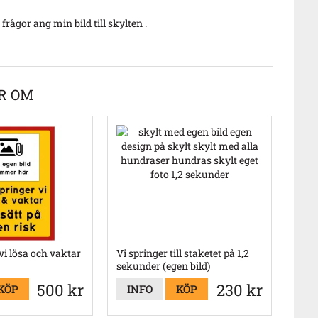
rågor ang min bild till skylten .
R OM
vi lösa och vaktar
Vi springer till staketet på 1,2
sekunder (egen bild)
500 kr
230 kr
KÖP
INFO
KÖP