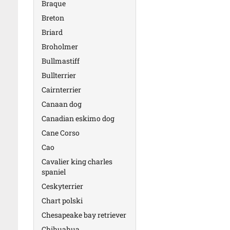
Braque
Breton
Briard
Broholmer
Bullmastiff
Bullterrier
Cairnterrier
Canaan dog
Canadian eskimo dog
Cane Corso
Cao
Cavalier king charles
spaniel
Ceskyterrier
Chart polski
Chesapeake bay retriever
Chihuahua