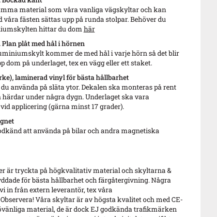
 samma material som våra vanliga vägskyltar och kan
våra fästen sättas upp på runda stolpar. Behöver du
iniumskylten hittar du dom
här
Plan plåt med hål i hörnen
luminiumskylt kommer de med hål i varje hörn så det blir
pp dom på underlaget, tex en vägg eller ett staket.
ke), laminerad vinyl för bästa hållbarhet
du använda på släta ytor. Dekalen ska monteras på rent
 härdar under några dygn. Underlaget ska vara
id applicering (gärna minst 17 grader).
gnet
odkänd att använda på bilar och andra magnetiska
 är tryckta på högkvalitativ material och skyltarna &
ddade för bästa hållbarhet och färgåtergivning. Några
i in från extern leverantör, tex våra
 Observera! Våra skyltar är av högsta kvalitet och med CE-
vänliga material, de är dock EJ godkända trafikmärken