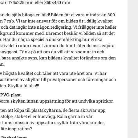
lekar: 175x225 mm eller 350x450 mm
n du själv bifoga en bild! Bilden får ej vara mindre än 300
n 7 mb. Vi tar inte ansvar för om bilden är i dålig kvalitet
och det ingår inte någon redigering. Vi frilägger inte heller
akgrund kommer med. Däremot beskär vi bilden så att det
n. Har du några speciella önskemål kring hur vi ska
kriv det i rutan ovan. Lämnar du tomt låter du oss avgöra
nyggast. Tänk på att om du vill att vi zoomar in och
x. bara ansikte syns, kan bildens kvalitet förändras om den
an.
v högsta kvalitet och tåler att vara ute året om. Vi har
sortiment av skyltar till privatpersoner och föreningar och
en. Skyltar åt alla!!!
 PVC-plast.
borra skylten innan uppsättning för att undvika sprickor.
sten att köpa till plastskyltarna, de flesta skruvar upp
 stolpe, staket eller husvägg. Kolla gärna in vår
r finns massor av uppsatta skyltar från våra kunder,
lite inspiration?
. Bockad kant