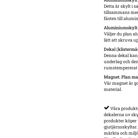
Detta är skylt i
tillsammans med 
fästen till alum
Aluminiumskylt. 
Väljer du plan a
lätt att skruva u
Dekal (klistermär
Denna dekal kan 
underlag och den
rumstempererat v
Magnet. Plan ma
Vår magnet är g
material.
Våra produkter
dekalerna uv sky
produkter köper v
gjutjärnsskyltar.
märkta och miljö