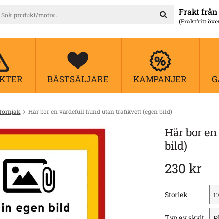
Frakt från 
(Fraktfritt öve
KTER
BÄSTSÄLJARE
KAMPANJER
G
Tornjak
Här bor en värdefull hund utan trafikvett (egen bild)
Här bor en 
bild)
230 kr
Storlek
Typ av skylt