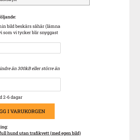
öljande:
min bild beskärs såhär (lämna
i som vi tycker blir snyggast
mindre än 300kB eller större än
d 2-6 dagar
GG I VARUKORGEN
ing:
ull hund utan trafikvett (med egen bild)