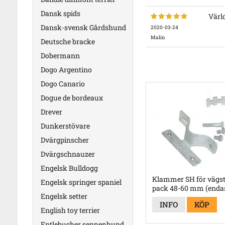
Dansk spids
Värld
Dansk-svensk Gårdshund
2020-03-24
Malin
Deutsche bracke
Dobermann
Dogo Argentino
Dogo Canario
Dogue de bordeaux
Drever
Dunkerstövare
Dvärgpinscher
Dvärgschnauzer
Engelsk Bulldogg
Klammer SH för vägst
Engelsk springer spaniel
pack 48-60 mm (endas
Engelsk setter
bockad aluskylt)
INFO
KÖP
English toy terrier
Entlebucher sennenhund