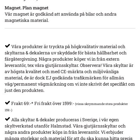
Magnet. Plan magnet
Vår magnet är godkänd att använda på bilar och andra
magnetiska material.
Våra produkter är tryckta på högkvalitativ material och
skyltarna & dekalerna uv skyddade för bästa hållbarhet och
färgåtergivning. Några produkter köper vi in från extern
leverantör, tex våra gjutjärnsskyltar. Observera! Våra skyltar är
av högsta kvalitet och med CE-märkta och miljövänliga
material, de är dock EJ godkända trafikmärken för allmän
väg/permanent vägmärkning om vi inte skrivit det specifikt om
just den produkten.
Frakt 69:-* Fri frakt över 1599:-
(vissa skrymmande stora produkter
159:-)
Alla skyltar & dekaler produceras i Sverige, i vår egen
skyltverkstad utanför Halmstad. Våra gjutjärnsskyltar och
några andra produkter köps in från leverantör. Vi erbjuder
många storlekar och material för att du ska kunna hitta precis