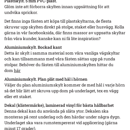
Plastskylt. 5 mm PVC-plast.
Glöm inte att förborra skylten innan uppsättning för att
undvika sprickor.
Det finns inga fästen att köpa till plastskyltarna, de flesta
skruvar upp skylten direkt på stolpe, staket eller husvägg. Kolla
gärna in vår facebooksida, där finns massor av uppsatta skyltar
från våra kunder, kanske kan ni få lite inspiration?
Aluminiumskylt
. Bockad kant
Detta är skylt i samma material som våra vanliga vägskyltar
och kan tillsammans med våra fästen sättas upp på runda
stolpar. Behöver du fästen till aluminiumskylten hittar du
dom
här
Aluminiumskylt. Plan plåt med hål i hörnen
Väljer du plan aluminiumskylt kommer de med hål i varje hörn
så det blir lätt att skruva upp dom på underlaget, tex en vägg
eller ett staket.
Dekal (klistermärke), laminerad vinyl för bästa hållbarhet
Denna dekal kan du använda på släta ytor. Dekalen ska
monteras på rent underlag och den härdar under några dygn.
Underlaget ska vara rumstempererat vid applicering (gärna
minst 17 grader).