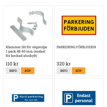
Klammer SH för vägstolpe
PARKERING FÖRBJUDEN
1-pack 48-60 mm (endast
för bockad aluskylt)
110 kr
320 kr
INFO
KÖP
INFO
KÖP