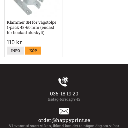
Klammer SH för vägstolpe
1-pack 48-60 mm (endast
för bockad aluskylt)
110 kr
INFO
KÖP
035-18 19 20
tisdag-torsdag 9-12
order@happyprint.se
Vi svarar så snart vi kan, ibland kan det ta någon dag om vi har