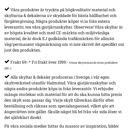
Våra produkter är tryckta på högkvalitativ material och
skyltarna & dekalerna uv skyddade för bästa hållbarhet och
färgåtergivning. Några produkter köper vi in från extern
leverantör, tex våra gjutjärnsskyltar. Observera! Våra skyltar är
av högsta kvalitet och med CE-märkta och miljövänliga
material, de är dock EJ godkända trafikmärken för allmän
väg/permanent vägmärkning om vi inte skrivit det specifikt om
just den produkten.
Frakt 69:-* Fri frakt över 1599:-
(vissa skrymmande stora produkter
159:-)
Alla skyltar & dekaler produceras i Sverige, i vår egen
skyltverkstad utanför Halmstad. Våra gjutjärnsskyltar och
några andra produkter köps in från leverantör. Vi erbjuder
många storlekar och material för att du ska kunna hitta precis
den skylt som passar dig. Varje skylt tillverkas därför efter
beställning och räknas som specialanpassad, vilket gör att
ångerrätten inte gäller. Skulle något bli fel från vår sida löser vi
det självklart direkt.
På våra sociala medier hittar du massor av inspiration, bilder