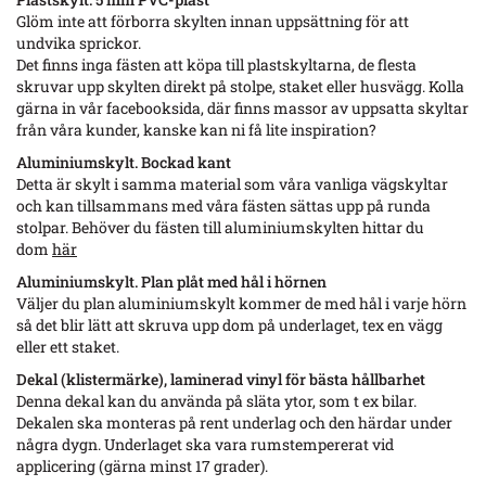
Glöm inte att förborra skylten innan uppsättning för att
undvika sprickor.
Det finns inga fästen att köpa till plastskyltarna, de flesta
skruvar upp skylten direkt på stolpe, staket eller husvägg. Kolla
gärna in vår facebooksida, där finns massor av uppsatta skyltar
från våra kunder, kanske kan ni få lite inspiration?
Aluminiumskylt. Bockad kant
Detta är skylt i samma material som våra vanliga vägskyltar
och kan tillsammans med våra fästen sättas upp på runda
stolpar. Behöver du fästen till aluminiumskylten hittar du
dom
här
Aluminiumskylt. Plan plåt med hål i hörnen
Väljer du plan aluminiumskylt kommer de med hål i varje hörn
så det blir lätt att skruva upp dom på underlaget, tex en vägg
eller ett staket.
Dekal (klistermärke), laminerad vinyl för bästa hållbarhet
Denna dekal kan du använda på släta ytor, som t ex bilar.
Dekalen ska monteras på rent underlag och den härdar under
några dygn. Underlaget ska vara rumstempererat vid
applicering (gärna minst 17 grader).