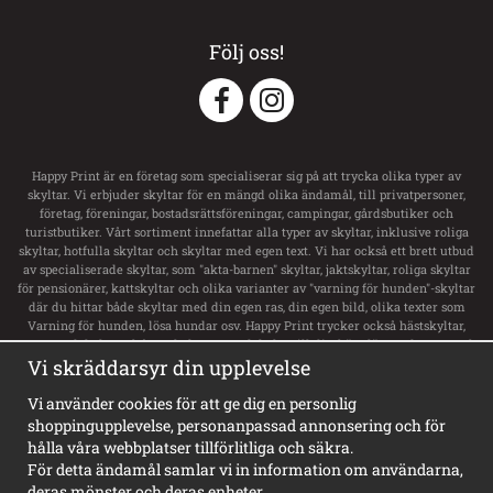
Följ oss!
Happy Print är en företag som specialiserar sig på att trycka olika typer av
skyltar. Vi erbjuder skyltar för en mängd olika ändamål, till privatpersoner,
företag, föreningar, bostadsrättsföreningar, campingar, gårdsbutiker och
turistbutiker. Vårt sortiment innefattar alla typer av skyltar, inklusive roliga
skyltar, hotfulla skyltar och skyltar med egen text. Vi har också ett brett utbud
av specialiserade skyltar, som "akta-barnen" skyltar, jaktskyltar, roliga skyltar
för pensionärer, kattskyltar och olika varianter av "varning för hunden"-skyltar
där du hittar både skyltar med din egen ras, din egen bild, olika texter som
Varning för hunden, lösa hundar osv. Happy Print trycker också hästskyltar,
transportdekaler och boxsskyltar samt dekaler till ditt hästsläp med namn och
svensk flagga. Vi har ett stort utbud av skyltar för privata tomt, privat område,
Vi skräddarsyr din upplevelse
privat väg och privat gård. För företag erbjuder de alla typer av skyltar,
inklusive vägvisningsskyltar, laddskyltar för elbilar, personligt utformade
Vi använder cookies för att ge dig en personlig
skyltar och olika typer av informationsskyltar. Happy Print har dessutom
shoppingupplevelse, personanpassad annonsering och för
Sveriges största sortiment av privat brygga skyltar, badplatsskyltar,
hålla våra webbplatser tillförlitliga och säkra.
hundbadskyltar och mycket mer. Våra skyltar finns i en mängd olika stilar,
För detta ändamål samlar vi in information om användarna,
inklusive varningsskyltar, vackra gammeldags skyltar i emaljstil och
deras mönster och deras enheter.