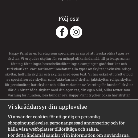
Följ oss!
Happy Print är en företag som specialiserar sig på att trycka olika typer av
skyltar. Vi erbjuder skyltar för en mängd olika ändamål, till privatpersoner,
företag, föreningar, bostadsrättsföreningar, campingar, gårdsbutiker och
turistbutiker. Vårt sortiment innefattar alla typer av skyltar, inklusive roliga
skyltar, hotfulla skyltar och skyltar med egen text. Vi har också ett brett utbud
av specialiserade skyltar, som "akta-barnen" skyltar, jaktskyltar, roliga skyltar
för pensionärer, kattskyltar och olika varianter av "varning för hunden"-skyltar
där du hittar både skyltar med din egen ras, din egen bild, olika texter som
Varning för hunden, lösa hundar osv. Happy Print trycker också hästskyltar,
transportdekaler och boxsskyltar samt dekaler till ditt hästsläp med namn och
Vi skräddarsyr din upplevelse
svensk flagga. Vi har ett stort utbud av skyltar för privata tomt, privat område,
privat väg och privat gård. För företag erbjuder de alla typer av skyltar,
inklusive vägvisningsskyltar, laddskyltar för elbilar, personligt utformade
Vi använder cookies för att ge dig en personlig
skyltar och olika typer av informationsskyltar. Happy Print har dessutom
shoppingupplevelse, personanpassad annonsering och för
Sveriges största sortiment av privat brygga skyltar, badplatsskyltar,
hålla våra webbplatser tillförlitliga och säkra.
hundbadskyltar och mycket mer. Våra skyltar finns i en mängd olika stilar,
För detta ändamål samlar vi in information om användarna,
inklusive varningsskyltar, vackra gammeldags skyltar i emaljstil och