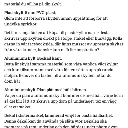
material du vill ha på din skylt.
Plastskylt. 5 mm PVC-plast.
Glöm inte att förborra skylten innan uppsättning för att
undvika sprickor.
Det finns inga fästen att köpa till plastskyltarna, de flesta
skruvar upp skylten direkt på stolpe, staket eller husvägg. Kolla
gärna in vår facebooksida, där finns massor av uppsatta skyltar
från våra kunder, kanske kan ni få lite inspiration?
Aluminiumskylt
. Bockad kant.
Detta är skylt i samma material som våra vanliga vägskyltar
och kan tillsammans med våra fästen sättas upp på runda
stolpar. Behöver du fästen till aluminiumskylten hittar du
dom
här
Aluminiumskylt. Plan plåt med hål i hörnen.
Väljer du plan aluminiumskylt kommer de med hål i varje hörn
så det blir lätt att skruva upp dom på underlaget, tex en vägg
eller ett staket.
Dekal (klistermärke), laminerad vinyl för bästa hållbarhet.
Denna dekal kan du använda på släta ytor. Dekalen ska
monteras på rent underlag och den härdar under några dygn.