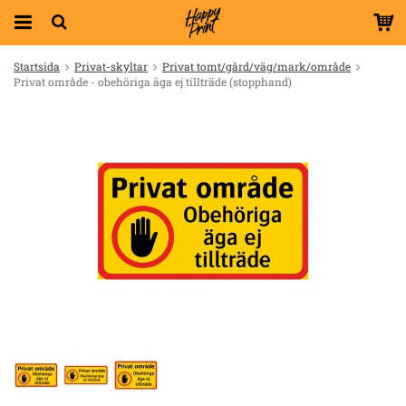
Startsida
Privat-skyltar
Privat tomt/gård/väg/mark/område
Privat område - obehöriga äga ej tillträde (stopphand)