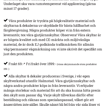
Underlaget ska vara rumstempererat vid applicering (gärna
minst 17 grader).
Våra produkter är tryckta på högkvalitativ material och
skyltarna & dekalerna uv skyddade för bästa hållbarhet och
färgåtergivning. Några produkter köper vi in från extern
leverantör, tex våra gjutjärnsskyltar. Observera! Våra skyltar är
av högsta kvalitet och med CE-märkta och miljövänliga
material, de är dock EJ godkända trafikmärken för allmän
väg/permanent vägmärkning om vi inte skrivit det specifikt om
just den produkten.
Frakt 69:-* Fri frakt över 1599:-
(vissa skrymmande stora produkter
159:-)
Alla skyltar & dekaler produceras i Sverige, i vår egen
skyltverkstad utanför Halmstad. Våra gjutjärnsskyltar och
några andra produkter köps in från leverantör. Vi erbjuder
många storlekar och material för att du ska kunna hitta precis
den skylt som passar dig. Varje skylt tillverkas därför efter
beställning och räknas som specialanpassad, vilket gör att
ångerrätten inte gäller. Skulle något bli fel från vår sida löser vi