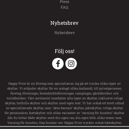
Press
FAQ
Nyhetsbrev
Nyhetsbrev
Följ oss!
Happy Print är en företag som specialiserar sig på att trycka olika typer av
skyltar. Vi erbjuder skyltar för en mängd olika ändamål, till privatpersoner,
företag, föreningar, bostadsrättsföreningar, campingar, gårdsbutiker och
turistbutiker. Vårt sortiment innefattar alla typer av skyltar, inklusive roliga
skyltar, hotfulla skyltar och skyltar med egen text. Vi har också ett brett utbud
av specialiserade skyltar, som "akta-barnen" skyltar, jaktskyltar, roliga skyltar
för pensionärer, kattskyltar och olika varianter av "varning för hunden"-skyltar
där du hittar både skyltar med din egen ras, din egen bild, olika texter som
Varning för hunden, lösa hundar osv. Happy Print trycker också hästskyltar,
transportdekaler och boxsskyltar samt dekaler till ditt hästsläp med namn och