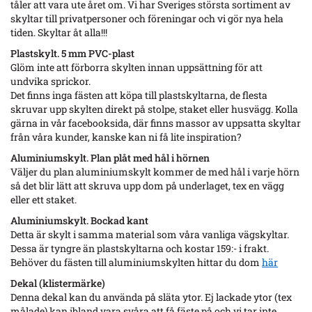
tåler att vara ute året om. Vi har Sveriges största sortiment av
skyltar till privatpersoner och föreningar och vi gör nya hela
tiden. Skyltar åt alla!!!
Plastskylt. 5 mm PVC-plast
Glöm inte att förborra skylten innan uppsättning för att
undvika sprickor.
Det finns inga fästen att köpa till plastskyltarna, de flesta
skruvar upp skylten direkt på stolpe, staket eller husvägg. Kolla
gärna in vår facebooksida, där finns massor av uppsatta skyltar
från våra kunder, kanske kan ni få lite inspiration?
Aluminiumskylt. Plan plåt med hål i hörnen
Väljer du plan aluminiumskylt kommer de med hål i varje hörn
så det blir lätt att skruva upp dom på underlaget, tex en vägg
eller ett staket.
Aluminiumskylt. Bockad kant
Detta är skylt i samma material som våra vanliga vägskyltar.
Dessa är tyngre än plastskyltarna och kostar 159:- i frakt.
Behöver du fästen till aluminiumskylten hittar du dom
här
Dekal (klistermärke)
Denna dekal kan du använda på släta ytor. Ej lackade ytor (tex
målade) kan ibland vara svåra att få fäste på och vi tar inte