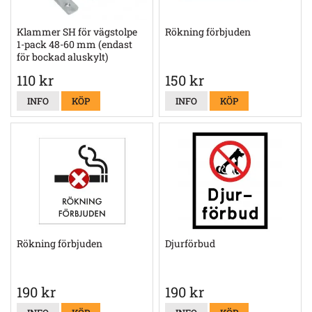
Klammer SH för vägstolpe
Rökning förbjuden
1-pack 48-60 mm (endast
för bockad aluskylt)
110 kr
150 kr
INFO
KÖP
INFO
KÖP
Rökning förbjuden
Djurförbud
190 kr
190 kr