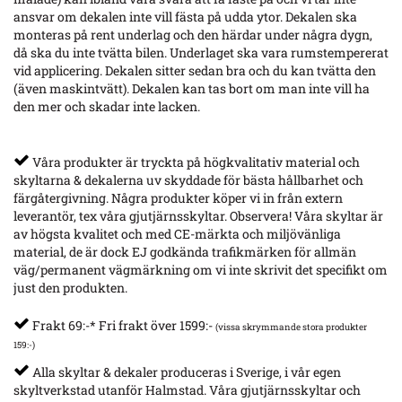
ansvar om dekalen inte vill fästa på udda ytor. Dekalen ska
monteras på rent underlag och den härdar under några dygn,
då ska du inte tvätta bilen. Underlaget ska vara rumstempererat
vid applicering. Dekalen sitter sedan bra och du kan tvätta den
(även maskintvätt). Dekalen kan tas bort om man inte vill ha
den mer och skadar inte lacken.
Våra produkter är tryckta på högkvalitativ material och
skyltarna & dekalerna uv skyddade för bästa hållbarhet och
färgåtergivning. Några produkter köper vi in från extern
leverantör, tex våra gjutjärnsskyltar. Observera! Våra skyltar är
av högsta kvalitet och med CE-märkta och miljövänliga
material, de är dock EJ godkända trafikmärken för allmän
väg/permanent vägmärkning om vi inte skrivit det specifikt om
just den produkten.
Frakt 69:-* Fri frakt över 1599:-
(vissa skrymmande stora produkter
159:-)
Alla skyltar & dekaler produceras i Sverige, i vår egen
skyltverkstad utanför Halmstad. Våra gjutjärnsskyltar och